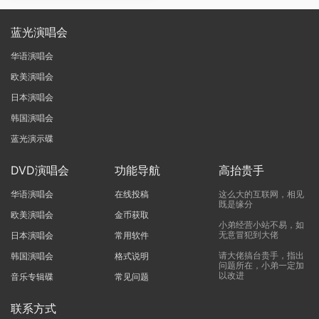
蓝光演唱会
华语演唱会
欧美演唱会
日本演唱会
韩国演唱会
蓝光演示碟
DVD演唱会
功能导航
高抬贵手
华语演唱会
在线投稿
这么大的互联网，相见
既是缘分
欧美演唱会
金币获取
小弟经营小站不易，如
无意冒犯到大佬
日本演唱会
常用软件
请大佬搞台贵手，指出
韩国演唱会
格式说明
问题所在，小弟一定加
以改进
音乐专辑碟
常见问题
联系方式