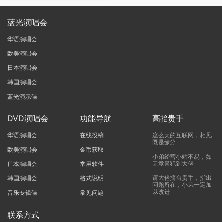
蓝光演唱会
华语演唱会
欧美演唱会
日本演唱会
韩国演唱会
蓝光演示碟
DVD演唱会
功能导航
高抬贵手
华语演唱会
在线投稿
这么大的互联网，相见
既是缘分
欧美演唱会
金币获取
小弟经营小站不易，如
无意冒犯到大佬
日本演唱会
常用软件
请大佬搞台贵手，指出
韩国演唱会
格式说明
问题所在，小弟一定加
以改进
音乐专辑碟
常见问题
联系方式