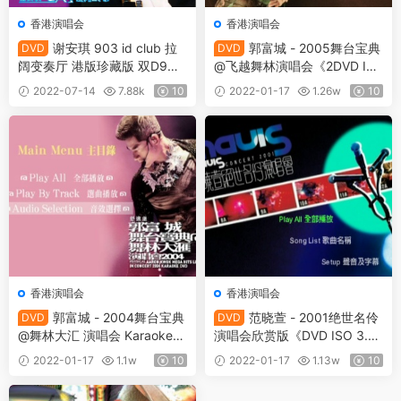
香港演唱会
香港演唱会
谢安琪 903 id club 拉
郭富城 - 2005舞台宝典
DVD
DVD
阔变奏厅 港版珍藏版 双D9《2
@飞越舞林演唱会《2DVD IS
DVD ISO 10.7G》
O 12.4G》
2022-07-14
7.88k
10
2022-01-17
1.26w
10
香港演唱会
香港演唱会
郭富城 - 2004舞台宝典
范晓萱 - 2001绝世名伶
DVD
DVD
@舞林大汇 演唱会 Karaoke
演唱会欣赏版《DVD ISO 3.9
卡拉OK《2DVD ISO 12.4G》
9G》
2022-01-17
1.1w
10
2022-01-17
1.13w
10