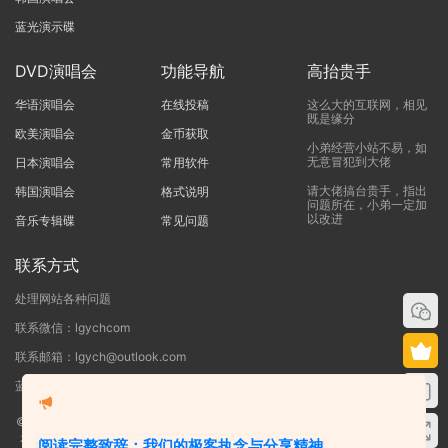
蓝光演示碟
DVD演唱会
功能导航
高抬贵手
华语演唱会
在线投稿
这么大的互联网，相见
既是缘分
欧美演唱会
金币获取
小弟经营小站不易，如
无意冒犯到大佬
日本演唱会
常用软件
请大佬搞台贵手，指出
韩国演唱会
格式说明
问题所在，小弟一定加
以改进
音乐专辑碟
常见问题
联系方式
处理网站各种问题
联系微信：lgychcom
联系邮箱：lgych@outlook.com
蓝光演唱会网 - 专注于ISO和BDMV蓝光演唱会下载服务
©2019-2026
蓝光演唱会
本站资源来源于网络用户网盘投稿，本站服务器不储
存任何演唱会资源，版权归原作者所有，若侵犯了您的合法权益，请联系我们
阅读完整致辞：我们的极客执念与分享精神