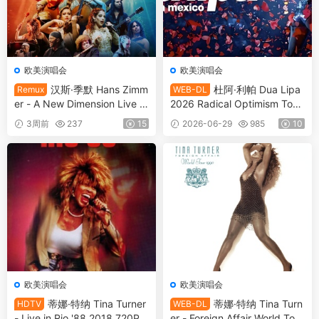
欧美演唱会
欧美演唱会
汉斯·季默 Hans Zimm
杜阿·利帕 Dua Lipa
Remux
WEB-DL
er - A New Dimension Live in
2026 Radical Optimism Tour
Krakow (Part II) 2026 [Remu
Finale [WEB-DL 4K MKV 11.4
3周前
237
15
2026-06-29
985
10
x MKV 33.6GB]
GB]
欧美演唱会
欧美演唱会
蒂娜·特纳 Tina Turner
蒂娜·特纳 Tina Turn
HDTV
WEB-DL
- Live in Rio '88 2018 720P
er - Foreign Affair World Tour