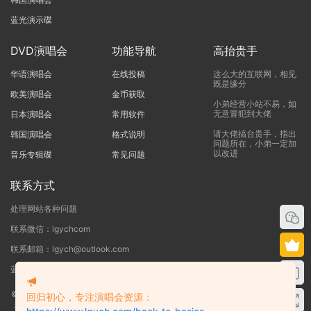
蓝光演示碟
DVD演唱会
功能导航
高抬贵手
华语演唱会
在线投稿
这么大的互联网，相见
既是缘分
欧美演唱会
金币获取
小弟经营小站不易，如
无意冒犯到大佬
日本演唱会
常用软件
请大佬搞台贵手，指出
韩国演唱会
格式说明
问题所在，小弟一定加
以改进
音乐专辑碟
常见问题
联系方式
处理网站各种问题
联系微信：lgychcom
联系邮箱：lgych@outlook.com
蓝光演唱会网 - 专注于ISO和BDMV蓝光演唱会下载服务
©2019-2026
蓝光演唱会
本站资源来源于网络用户网盘投稿，本站服务器不储
回归初心，专注演唱会资源：
存任何演唱会资源，版权归原作者所有，若侵犯了您的合法权益，请联系我们