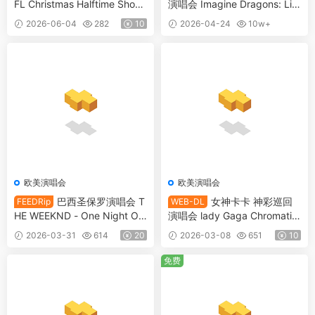
FL Christmas Halftime Show
演唱会 Imagine Dragons: Liv
(2024) 4K [WEB-DL MKV 4.9
e from the Hollywood Bowl 2
2026-06-04
282
10
2026-04-24
10w+
5GB]
025 [WEB-DL MKV 8.08GB]
10
欧美演唱会
欧美演唱会
巴西圣保罗演唱会 T
女神卡卡 神彩巡回
FEEDRip
WEB-DL
HE WEEKND - One Night Onl
演唱会 lady Gaga Chromatic
y in Sao Paulo 2024 2160p
a Ball 2024 2160p MAX [WE
2026-03-31
614
20
2026-03-08
651
10
H265 [FEEDRip MKV 28.6G
B-DL MKV 17.3GB]
B]
免费