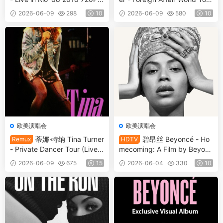
[HDTV TS 4.23GB]
1990 Live From Barcelona
2026-06-09
298
10
2026-06-09
580
10
[WEB-DL 1080P 6.17GB]
欧美演唱会
欧美演唱会
蒂娜·特纳 Tina Turner
碧昂丝 Beyoncé - Ho
Remux
HDTV
- Private Dancer Tour (Live F
mecoming: A Film by Beyonc
rom NEC Birmingham 1984 1
é 2019 [WEB-DL MKV 7.17G]
2026-06-09
675
15
2026-06-04
330
10
080P) [Remux MKV 16GB]