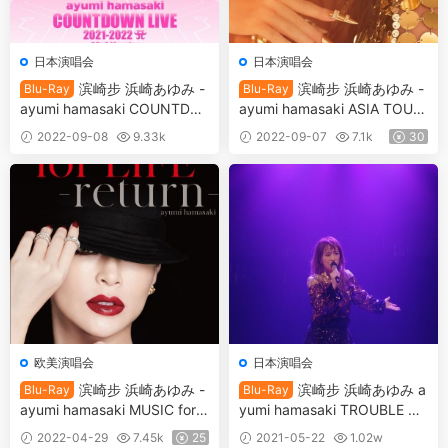
日本演唱会
日本演唱会
滨崎步 浜崎あゆみ -
滨崎步 浜崎あゆみ -
Blu-Ray
Blu-Ray
ayumi hamasaki COUNTDO
ayumi hamasaki ASIA TOUR
WN LIVE 2021-2022 A ～23r
～24th Anniversary special
2022-09-08
9.33k
2022-09-07
7.1k
30
d Monster～ 2022《BDISO 3
@PIA ARENA MM～ 2022《B
30
6.7GB》
DISO 34.4GB》
欧美演唱会
日本演唱会
滨崎步 浜崎あゆみ -
滨崎步 浜崎あゆみ a
Blu-Ray
Blu-Ray
ayumi hamasaki MUSIC for L
yumi hamasaki TROUBLE TO
IFE ~return~ 2021《BDMV 3
UR 2020 A ～サイゴノトラブ
2022-04-29
7.45k
25
2021-05-22
1.02w