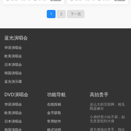
10-2011 A ～do it again～
《REMUX TS 38.2G》
《REMUX TS 34.6G》
1
2
下一页
蓝光演唱会
华语演唱会
欧美演唱会
日本演唱会
韩国演唱会
蓝光演示碟
DVD演唱会
功能导航
高抬贵手
华语演唱会
在线投稿
这么大的互联网，相见
既是缘分
欧美演唱会
金币获取
小弟经营小站不易，如
无意冒犯到大佬
日本演唱会
常用软件
请大佬搞台贵手，指出
韩国演唱会
格式说明