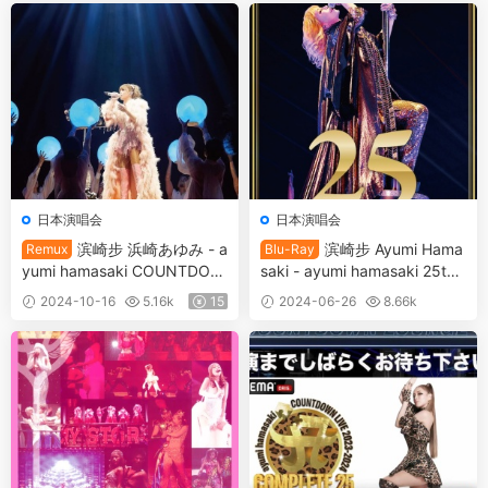
B]
日本演唱会
日本演唱会
滨崎步 浜崎あゆみ - a
滨崎步 Ayumi Hama
Remux
Blu-Ray
yumi hamasaki COUNTDOW
saki - ayumi hamasaki 25th
N LIVE 2023-2024 A ~A CO
Anniversary LIVE 2023 [BDIS
2024-10-16
5.16k
15
2024-06-26
8.66k
MPLETE 25~ 2024 [Remux
O 40.5GB]
30
MKV 36.3GB]