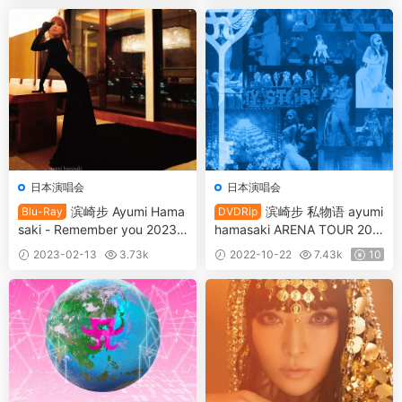
GB]
日本演唱会
日本演唱会
滨崎步 Ayumi Hama
滨崎步 私物语 ayumi
Blu-Ray
DVDRip
saki - Remember you 2023
hamasaki ARENA TOUR 200
附属BD [BDMV 15.96GB]
5 A ~MY STORY~《DVDRip
2023-02-13
3.73k
2022-10-22
7.43k
10
MP4 7.82GB》
20