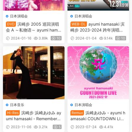
日本演唱会
日本演唱会
滨崎步 2005 巡回演唱
ayumi hamasaki 滨
DVD
WEB-DL
会 A ～私物语～ ayumi hama
崎步 2023-2024 跨年演唱会
saki ARENA TOUR 2005 A ～
[WEB-DL MKV 10.3GB]
2024-01-16
3.89k
10
2024-01-04
9.14k
10
MY STORY～[2DVD ISO 10
G]
日本音乐
日本演唱会
滨崎步 浜崎あゆみ ay
浜崎あゆみ - ayumi h
Hi-Res
Remux
umi hamasaki - Remember y
amasaki COUNTDOWN LIVE
ou 2023 [24bit/48kHz] [Hi-R
2022-2023 A ~Remember y
2023-11-06
3.21k
5
2023-07-24
4.41k
es Flac 734MB]
ou~ 2023 [Remux MKV 34.3
10