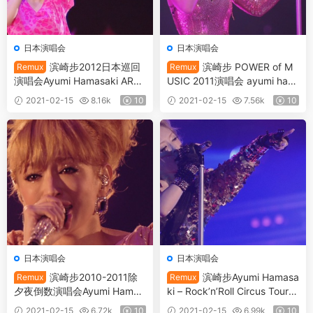
日本演唱会
日本演唱会
滨崎步2012日本巡回
滨崎步 POWER of M
Remux
Remux
演唱会Ayumi Hamasaki ARE
USIC 2011演唱会 ayumi ham
NA TOUR 2012 A ~HOTEL L
asaki ~POWER of MUSIC~ 2
2021-02-15
8.16k
10
2021-02-15
7.56k
10
ove songs~《REMUX TS 33.
011《REMUX TS 29.1G》
4G》
日本演唱会
日本演唱会
滨崎步2010-2011除
滨崎步Ayumi Hamasa
Remux
Remux
夕夜倒数演唱会Ayumi Hamas
ki – Rock’n’Roll Circus Tour F
aki – COUNTDOWN LIVE 20
INAL ~7Days Special~2010
2021-02-15
6.72k
10
2021-02-15
6.99k
10