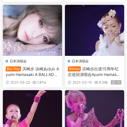
6.1G》
ル～ FINAL《BDISO 37.1G 》
20
日本演唱会
日本演唱会
滨崎步 浜崎あゆみ A
滨崎步出道15周年纪
Blu-Ray
Remux
yumi Hamasaki A BALLADS
念巡回演唱会Ayumi Hamasak
付属BD 2021《2BD ISO 81.2
i – 15th Anniversary Tour Bes
2021-05-22
1.87w
2021-02-15
9.39k
10
G》
t Live2013《REMUX TS 38
30
G》