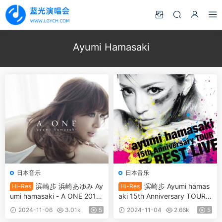
Ayumi Hamasaki
日本音乐
日本音乐
滨崎步 浜崎あゆみ Ay
滨崎步 Ayumi hamas
Hi-Res
Hi-Res
umi hamasaki - A ONE 2015
aki 15th Anniversary TOUR
[32Bit/48kHz] [Hi-Res WAV
～A BEST LIVE～ 2013 [24Bi
2024-11-06
3.01k
5
2024-11-04
2.66k
5
1.2GB]
t/96kHz] [Hi-Res Flac 2.28G