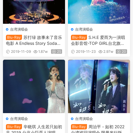
台湾演唱会
台湾演唱会
苏打绿 故事未了音乐
S.H.E 爱而为一演唱
Blu-Ray
Blu-Ray
电影 A Endless Story Sodagr
会影音馆-TOP GIRL台北旗舰
een Concert Film 2015 [BDIS
场 S.H.E Is The One Tour Liv
2019-11-09
1.87w
25
2019-11-23
2.97w
20
O 27.96GB]
e 2010《BDMV 39G》
台湾演唱会
台湾演唱会
辛晓琪 人生若只如初
周治平 - 如初 2022
Blu-Ray
Blu-Ray
见 2019 台北小巨蛋人演唱会
台湾巡回演唱会 限量发行版 S