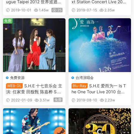
ugue Taipei 2012 世界巡迴演
xt Station Concert Live 2016
唱会台北旗舰场 [BDMV 46.17
台北小巨蛋演唱会 [BDISO 4
2019-10-01
1.45w
25
2019-07-15
2.35w
GB]
0.8GB]
25
免费
免费资源
台湾演唱会
S.H.E 十七音乐会 主
S.H.E 爱而为一 Is T
WEB-DL
Blu-Ray
演: 任家萱 田馥甄 陈嘉桦 S.H.
he One Tour Live 2010 台北
E 17th Concert 2018 WEB-D
演唱会《BDMV 39G》
免费
2022-01-09
3.51w
2019-08-10
2.23w
L 4K H265 50fps《WEB-DL
25
MP4 31G》