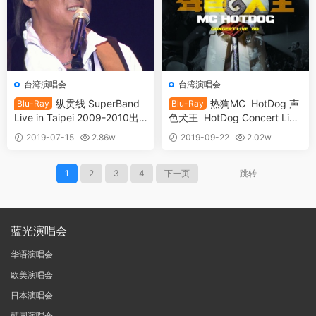
台湾演唱会
台湾演唱会
纵贯线 SuperBand
热狗MC HotDog 声
Blu-Ray
Blu-Ray
Live in Taipei 2009-2010出
色犬王 HotDog Concert Live
发/终点站台北演唱会《BDMV
2013 台北小巨蛋演唱会 [BDI
2019-07-15
2.86w
2019-09-22
2.02w
2BD 87G》
SO 42.68GB]
30
25
1
2
3
4
下一页
跳转
蓝光演唱会
华语演唱会
欧美演唱会
日本演唱会
韩国演唱会