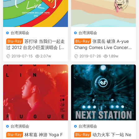
台湾演唱会
台湾演唱会
苏打绿 当我们一起走
张震岳 破浪 A-yue
Blu-Ray
Blu-Ray
过 2012 台北小巨蛋演唱会 [B
Chang Comes Live Concert
DISO 34.57GB]
2014 台北演唱会 爱我别走 [B
2019-07-15
2.07w
2019-07-26
1.89w
DISO 42.17GB]
20
30
台湾演唱会
台湾演唱会
林宥嘉 神游 Yoga F
动力火车 下一站 Ne
Blu-Ray
Blu-Ray