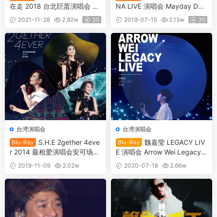
在走 2018 台北巨蛋演唱会 W
NA LIVE 演唱会 Mayday DN
an Fang Love Still Live Conc
A World Tour Live 2010 [BDI
2021-11-28
2.92w
30
2019-07-15
2.15w
30
ert 2018 [2021] [BDMV 44.6
SO 44.76G]
GB]
台湾演唱会
台湾演唱会
S.H.E 2gether 4eve
魏嘉莹 LEGACY LIV
Blu-Ray
Blu-Ray
r 2014 最相爱演唱会安可场台
E 演唱会 Arrow Wei Legacy L
北站《ISO 45.84G》
ive 2019 [BDISO 22.2GB]
2019-11-09
2.02w
2020-07-18
2.66w
30
20