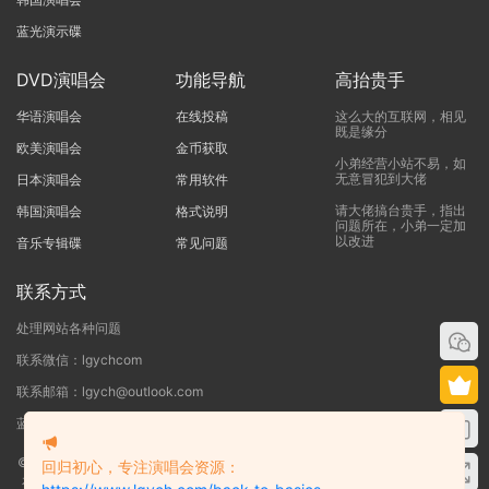
蓝光演示碟
DVD演唱会
功能导航
高抬贵手
华语演唱会
在线投稿
这么大的互联网，相见
既是缘分
欧美演唱会
金币获取
小弟经营小站不易，如
无意冒犯到大佬
日本演唱会
常用软件
请大佬搞台贵手，指出
韩国演唱会
格式说明
问题所在，小弟一定加
以改进
音乐专辑碟
常见问题
联系方式
处理网站各种问题
联系微信：lgychcom
联系邮箱：lgych@outlook.com
蓝光演唱会网 - 专注于ISO和BDMV蓝光演唱会下载服务
©2019-2026
蓝光演唱会
本站资源来源于网络用户网盘投稿，本站服务器不储
回归初心，专注演唱会资源：
存任何演唱会资源，版权归原作者所有，若侵犯了您的合法权益，请联系我们