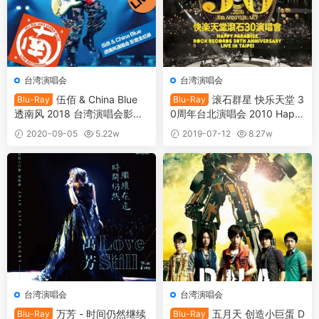
台湾演唱会
台湾演唱会
伍佰 & China Blue
滚石群星 快乐天堂 3
Blu-Ray
Blu-Ray
透南风 2018 台湾演唱会影音
0周年台北演唱会 2010 Happ
全纪录 Wu Bai & China Blue s
y Paradise Rock Records 30
2020-09-05
5.22w
2019-07-12
8.27w
outh wind live 2018 BluRay
th Anniversary Live In Taipei
30
35
[BDMV 42.48GB]
2010 [BDISO 2BD 64.06G]
台湾演唱会
台湾演唱会
万芳 - 时间仍然继续
五月天 创造小巨蛋 D
Blu-Ray
Blu-Ray