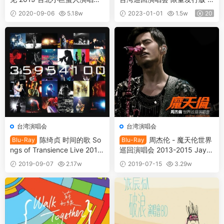
Winnie Hsin For The First Tim
teve Chou Just Like the First
2020-09-06
5.18w
2023-01-01
1.5w
20
e Live Concert 2019《BDMV
Time Concert Tour 2022《B
25
43.89M》
DISO 21.3GB》
台湾演唱会
台湾演唱会
陈绮贞 时间的歌 So
周杰伦 - 魔天伦世界
Blu-Ray
Blu-Ray
ngs of Transience Live 2014
巡回演唱会 2013-2015 Jay C
巡回演唱会影音记录 [BDISO
hou Opus Jay World Tour 20
2019-09-07
2.17w
2019-07-15
3.29w
42.62G]
15 [BDISO 38.2GB]
30
20