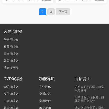
1
2
下一页
蓝光演唱会
华语演唱会
欧美演唱会
日本演唱会
韩国演唱会
蓝光演示碟
DVD演唱会
功能导航
高抬贵手
华语演唱会
在线投稿
这么大的互联网，相见
既是缘分
欧美演唱会
金币获取
小弟经营小站不易，如
无意冒犯到大佬
日本演唱会
常用软件
请大佬搞台贵手，指出
韩国演唱会
格式说明