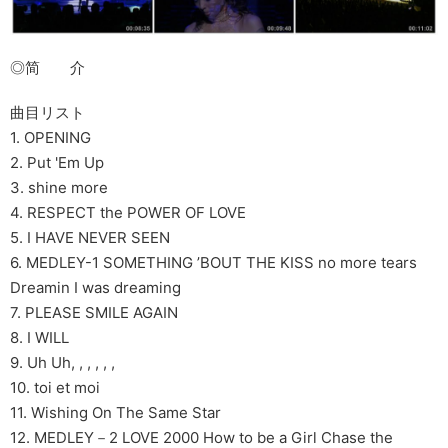
◎简 介
曲目リスト
1. OPENING
2. Put 'Em Up
3. shine more
4. RESPECT the POWER OF LOVE
5. I HAVE NEVER SEEN
6. MEDLEY-1 SOMETHING ’BOUT THE KISS no more tears
Dreamin I was dreaming
7. PLEASE SMILE AGAIN
8. I WILL
9. Uh Uh, , , , , ,
10. toi et moi
11. Wishing On The Same Star
12. MEDLEY－2 LOVE 2000 How to be a Girl Chase the