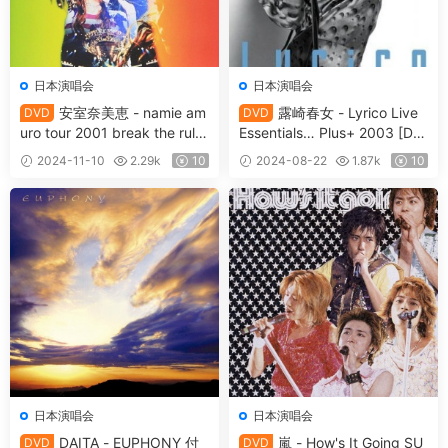
日本演唱会
日本演唱会
安室奈美恵 - namie am
露崎春女 - Lyrico Live
DVD
DVD
uro tour 2001 break the rule
Essentials… Plus+ 2003 [DV
s (FC Limited Edition) 2003
D ISO 6.4GB]
2024-11-10
2.29k
10
2024-08-22
1.87k
10
[DVD ISO 7.64GB]
日本演唱会
日本演唱会
DAITA - EUPHONY 付
嵐 - How's It Going SU
DVD
DVD