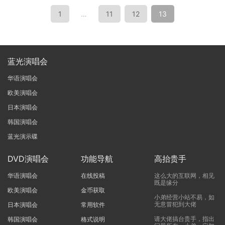
1
…
11
12
13
蓝光演唱会
华语演唱会
欧美演唱会
日本演唱会
韩国演唱会
蓝光演示碟
DVD演唱会
功能导航
高抬贵手
华语演唱会
在线投稿
这么大的互联网，相见
既是缘分
欧美演唱会
金币获取
小弟经营小站不易，如
无意冒犯到大佬
日本演唱会
常用软件
请大佬搞台贵手，指出
韩国演唱会
格式说明