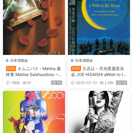
日本演唱会
日本演唱会
オムニバス - Matina 最
久石让 - 月光星愿音乐
DVD
DVD
終章 Matina Saishuushou ~Fi
会 JOE HISAISHI aWish to th
nal Prelude~ [2003.04.10]
e Moon 2003 [DVD ISO 6.93
1周前
87
10
2025-02-23
2.28k
10
[DVD ISO 4.17GB]
GB]