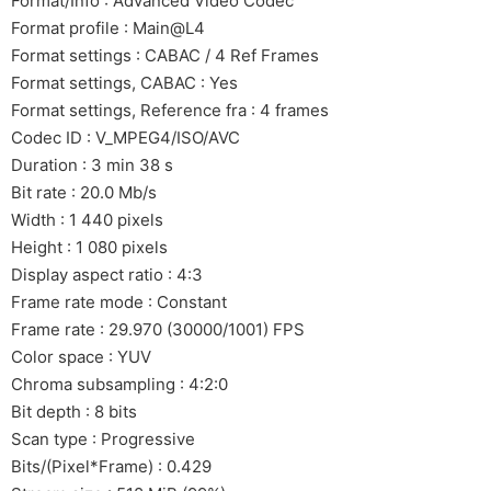
Format/Info : Advanced Video Codec
Format profile : Main@L4
Format settings : CABAC / 4 Ref Frames
Format settings, CABAC : Yes
Format settings, Reference fra : 4 frames
Codec ID : V_MPEG4/ISO/AVC
Duration : 3 min 38 s
Bit rate : 20.0 Mb/s
Width : 1 440 pixels
Height : 1 080 pixels
Display aspect ratio : 4:3
Frame rate mode : Constant
Frame rate : 29.970 (30000/1001) FPS
Color space : YUV
Chroma subsampling : 4:2:0
Bit depth : 8 bits
Scan type : Progressive
Bits/(Pixel*Frame) : 0.429