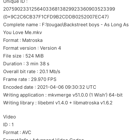
Unique ID :
207590233125640336813829923360903523399
(0x9C2C6CB37F1CFD9B2CDDB0252007EC47)
Complete name : F:\tougao\Backstreet boys - As Long As
You Love Me.mkv
Format : Matroska
Format version : Version 4
File size : 524 MiB
Duration : 3 min 38 s
Overall bit rate : 20.1 Mb/s
Frame rate : 29.970 FPS
Encoded date : 2021-04-06 09:30:32 UTC
Writing application : mkvmerge v51.0.0 ('I Wish') 64-bit
Writing library : libebml v1.4.0 + libmatroska v1.6.2
Video
ID : 1
Format : AVC