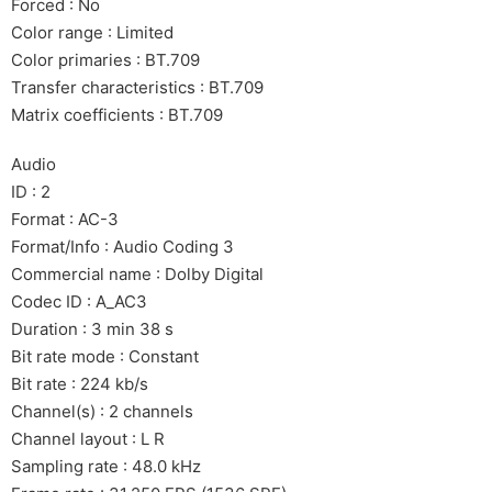
Forced : No
Color range : Limited
Color primaries : BT.709
Transfer characteristics : BT.709
Matrix coefficients : BT.709
Audio
ID : 2
Format : AC-3
Format/Info : Audio Coding 3
Commercial name : Dolby Digital
Codec ID : A_AC3
Duration : 3 min 38 s
Bit rate mode : Constant
Bit rate : 224 kb/s
Channel(s) : 2 channels
Channel layout : L R
Sampling rate : 48.0 kHz