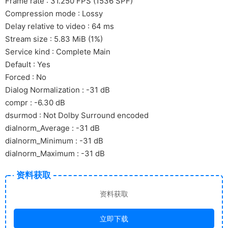
Frame rate : 31.250 FPS (1536 SPF)
Compression mode : Lossy
Delay relative to video : 64 ms
Stream size : 5.83 MiB (1%)
Service kind : Complete Main
Default : Yes
Forced : No
Dialog Normalization : -31 dB
compr : -6.30 dB
dsurmod : Not Dolby Surround encoded
dialnorm_Average : -31 dB
dialnorm_Minimum : -31 dB
dialnorm_Maximum : -31 dB
资料获取
资料获取
立即下载