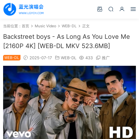
当前位置：
首页
Music Video
WEB-DL
正文
Backstreet boys - As Long As You Love Me
[2160P 4K] [WEB-DL MKV 523.6MB]
WEB-DL
2025-07-17
WEB-DL
433
推广