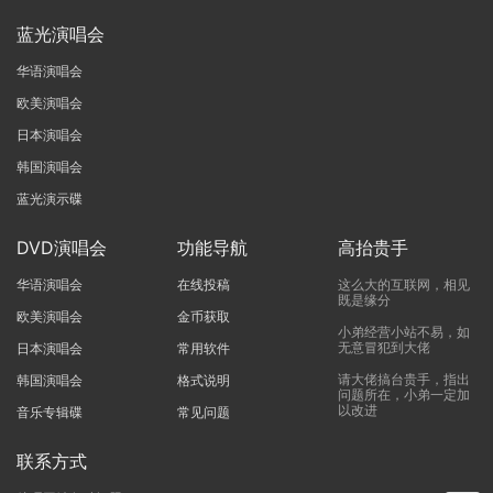
蓝光演唱会
华语演唱会
欧美演唱会
日本演唱会
韩国演唱会
蓝光演示碟
DVD演唱会
功能导航
高抬贵手
华语演唱会
在线投稿
这么大的互联网，相见
既是缘分
欧美演唱会
金币获取
小弟经营小站不易，如
无意冒犯到大佬
日本演唱会
常用软件
请大佬搞台贵手，指出
韩国演唱会
格式说明
问题所在，小弟一定加
以改进
音乐专辑碟
常见问题
联系方式