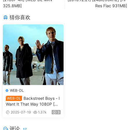
325.8MB]
Res Flac 931MB]
猜你喜欢
WEB-DL
Backstreet Boys - I
WEB-DL
Want It That Way 1080P [WE
B-DL MKV 534.6MB]
2025-07-19
1.37k
3
评论
17