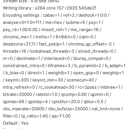
Stream size : 518 MiB (99%)
Writing library : x264 core 157 r2935 545de2f
Encoding settings : cabac=1 / ref=2 / deblock=1:0:0 /
analyse=0x1:0x111 / me=hex / subme=6 / psy=1 /
psy_rd=1.00:0.00 / mixed_ref=1 / me_range=16 /
chroma_me=1 / trellis=1 / 8x8dct=0 / cqm=0 /
deadzone=21,11 / fast_pskip=1 / chroma_qp_offset=-2 /
threads=18 / lookahead_threads=3 / sliced_threads=0 /
nr=0 / decimate=1 / interlaced=0 / bluray_compat=0 /
constrained_intra=0 / bframes=3 / b_pyramid=2 / b_adapt=1
/ b_bias=0 / direct=1 / weightb=1 / open_gop=0 / weightp=1
/ keyint=300 / keyint_min=30 / scenecut=40 /
intra_refresh=0 / rc_lookahead=30 / rc=2pass / mbtree=1 /
bitrate=20000 / ratetol=1.0 / qcomp=0.60 / qpmin=0 /
qpmax=69 / qpstep=4 / cplxblur=20.0 / qblur=0.5 /
vbv_maxrate=20000 / vbv_bufsize=25000 / nal_hrd=none /
filler=0 / ip_ratio=1.40 / aq=1:1.00
Default : Yes