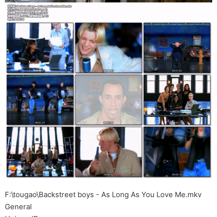
F:\tougao\Backstreet boys - As Long As You Love Me.mkv
General