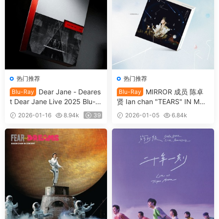
热门推荐
热门推荐
Dear Jane - Deares
MIRROR 成员 陈卓
Blu-Ray
Blu-Ray
t Dear Jane Live 2025 Blu-ra
贤 Ian chan "TEARS" IN MY
y 1080p AVC DTS-HDMA 5.1
SIGHT SOLO CONCERT 202
2026-01-16
8.94k
39
2026-01-05
6.84k
[自购原盘] [全网首发] [BDISO
4 Blu-ray 1080p AVC DTS-H
39
2BD 61.4GB]
DMA 5.1 [全网首发] [自购原
盘] [BDISO 2BD 46.4GB]