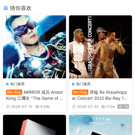
猜你喜欢
热门推荐
热门推荐
MIRROR 成员 Anson
草蜢 Re Grasshopp
Blu-Ray
Blu-Ray
Kong 江𤒹生 "The Game of Li
er Concert 2022 Blu-Ray 10
fe " In My Sight Solo Concert
80i [自购原盘] [BDISO 2BD 5
2026-03-10
4.06k
2026-02-23
1.12w
39
2024 1080i [自购原盘] [BDIS
3.5GB]
39
O 2BD 34.5GB]