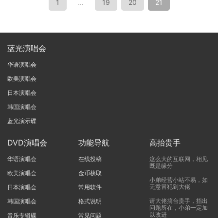
1
…
19
20
21
蓝光演唱会
华语演唱会
欧美演唱会
日本演唱会
韩国演唱会
蓝光演示碟
DVD演唱会
功能导航
高抬贵手
华语演唱会
在线投稿
这么大的互联网，相见
既是缘分
欧美演唱会
金币获取
小弟经营小站不易，如
无意冒犯到大佬
日本演唱会
常用软件
请大佬搞台贵手，指出
韩国演唱会
格式说明
问题所在，小弟一定加
以改进
音乐专辑碟
常见问题