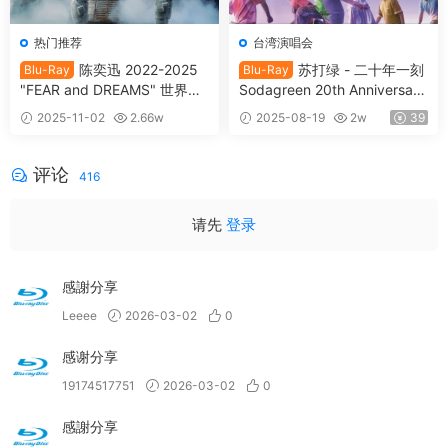
热门推荐
台湾演唱会
陈奕迅 2022-2025
苏打绿 - 二十年一刻
Blu-Ray
Blu-Ray
"FEAR and DREAMS" 世界巡
Sodagreen 20th Anniversary
迴演唱会 Eason Chan Fear an
Live at Taipei Arena 2025 [B
2025-11-02
2.66w
2025-08-19
2w
39
d Dreams Live 2025 [BDISO
DISO 2BD 56.7GB]
39
2BD 65.47GB]
评论
416
请先
登录
感謝分享
Leeee
2026-03-02
0
感谢分享
19174517751
2026-03-02
0
感謝分享