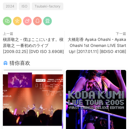
2024
ISO
Tsubaki-factory
上一篇
下一篇
槇原敬之 - 僕はここにいます。槇
大橋彩香 Ayaka Ohashi - Ayaka
原敬之 一番初めのライブ
Ohashi 1st Oneman LIVE Start
[2009.02.25] [DVD ISO 3.69GB]
Up! [2017.01.11] [BDISO 41GB]
猜你喜欢