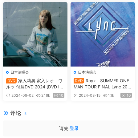
日本演唱会
日本演唱会
家入莉奥 家入レオ - ワ
Royz - SUMMER ONE
DVD
DVD
ルツ 付属DVD 2024 [DVD IS
MAN TOUR FINAL Lync 202
O 4.31GB]
4.08.24 ZEPP DIVERCITY 20
2024-09-02
2.19k
10
2024-08-15
1.1k
10
22 [DVD ISO 6.53GB]
评论
5
请先
登录