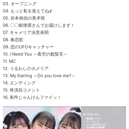
03. オープニング
04. もっと私を覚えてね♪
05. 谷本画伯の美术馆
06. 〇〇邮便屋さんでお届けします！
07. キャメリア决意表明
08. 春恋歌
09. 恋のUFOキャッチャー
10. I Need You ～夜空の観覧车～
11. MC
12. うるわしのカメリア
13. My Darling ～Do you love me?～
14. エンディング
15. 终演后コメント
16. 条件じゃんけんファイッ！