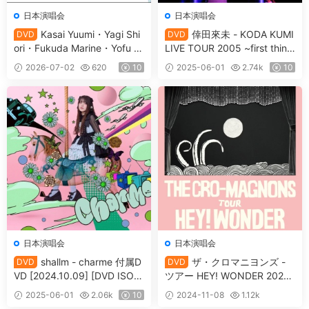
日本演唱会
日本演唱会
Kasai Yuumi・Yagi Shi
倖田來未 - KODA KUMI
DVD
DVD
ori・Fukuda Marine・Yofu R
LIVE TOUR 2005 ~first thing
uno Tsubaki Factory Kanyuu
s~ [2006.09.13] [2DVD ISO
2026-07-02
620
10
2025-06-01
2.74k
10
3 Shuunen Kinen Live ~Little
11.7GB]
Came Fai!~ [2024.08.05] [D
VD ISO 3.64GB]
日本演唱会
日本演唱会
shallm - charme 付属D
ザ・クロマニヨンズ -
DVD
DVD
VD [2024.10.09] [DVD ISO
ツアー HEY! WONDER 2024
6.68GB]
[DVD ISO 4.97GB]
2025-06-01
2.06k
10
2024-11-08
1.12k