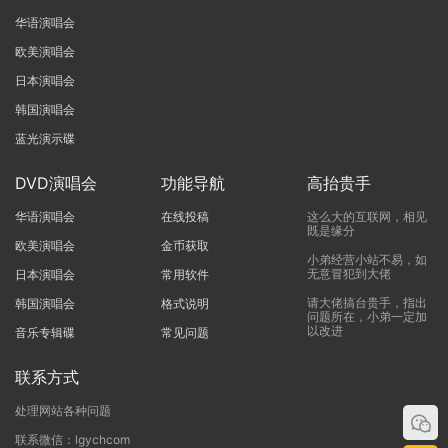
华语演唱会
欧美演唱会
日本演唱会
韩国演唱会
蓝光演示碟
DVD演唱会
功能导航
高抬贵手
华语演唱会
在线投稿
这么大的互联网，相见
既是缘分
欧美演唱会
金币获取
小弟经营小站不易，如
无意冒犯到大佬
日本演唱会
常用软件
请大佬搞台贵手，指出
韩国演唱会
格式说明
问题所在，小弟一定加
以改进
音乐专辑碟
常见问题
联系方式
处理网站各种问题
联系微信：lgychcom