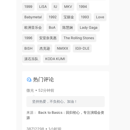
1999
LiSA
IU
MKV
1994
Babymetal
1992
宝丽金
1993
Love
欧洲音乐会
BoA
陈慧娴
Lady Gaga
1996
安室奈美惠
The Rolling Stones
BiSH
杰克逊
NMIXX
(G)I-DLE
滚石乐队
KODA KUMI
热门评论
微光 • 52分钟前
坚持热爱，不负初心。加油！
来源：
Back to Basics：回归初心，专注演唱会资
源
38712298 • 1小时前