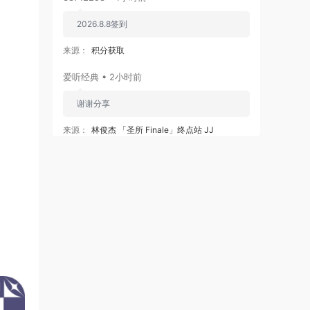
2026.8.8签到
来源：
积分获取
爱听经典 • 2小时前
谢谢分享
来源：
林俊杰 「圣所 Finale」终点站 JJ
Lin「Sanctuary Finale」Live Stream Concert
2021.7.10 [WEB-DL MP4 2.91GB]
爱听经典 • 2小时前
非常感谢楼主
来源：
林俊杰&阿杜 - 曹操 现场版LIVE [WEB-DL
MP4 80.54MB]
773599799 • 2小时前
签到