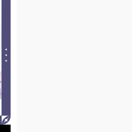
来源：
积分获取
video create • 2小时前
签到
来源：
积分获取
卢卡卢卡 • 3小时前
感谢楼主免费分享
来源：
周杰伦 2007世界巡回演唱会 1080P修复版
特效字幕 [DVDrip MP4 13.8GB]
雪狼湖传奇 • 5小时前
感谢分享！
来源：
Back to Basics：回归初心，专注演唱会资
源
雪狼湖传奇 • 5小时前