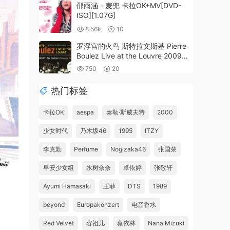
邵雨涵 - 麦兜 卡拉OK+MV[DVD-
ISO][1.07G]
8.56k
10
罗浮宫的火鸟 斯特拉文斯基 Pierre
Boulez Live at the Louvre 2009
[BDMV 21.2GB]
750
20
热门标签
卡拉OK
aespa
泰勒·斯威夫特
2000
少女时代
乃木坂46
1995
ITZY
李克勤
Perfume
Nogizaka46
张国荣
早安少女组
水树奈奈
卓依婷
张敬轩
Ayumi Hamasaki
王菲
DTS
1989
beyond
Europakonzert
电音香水
Red Velvet
容祖儿
蔡依林
Nana Mizuki