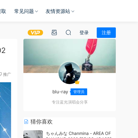
获取
常见问题
友情资源站
登录
注册
02
推广
blu-ray
管理员
专注蓝光演唱会分享
猜你喜欢
ちゃんみな Chanmina - AREA OF