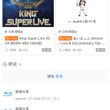
日本演唱会
日本演唱会
King Super Live 20
あいみょん Aimyon
Blu-Ray
Blu-Ray
24 [BDMV 4BD 168GB]
- Live & Documentary Film AI
MYON Acoustic Live 2022 -
1周前
225
60
2周前
285
45
Searchlight- in Hanshin Koshi
en Stadium [2023.07.19] [BD
ISO 2BD 80.1GB]
评论
8
请先
登录
谢谢分享
gemini8
2026-07-05
0
谢谢分享