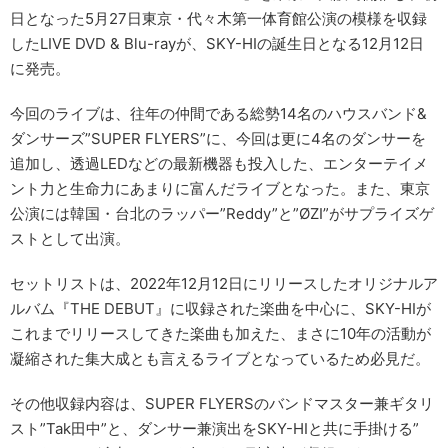
日となった5月27日東京・代々木第⼀体育館公演の模様を収録
したLIVE DVD & Blu-rayが、SKY-HIの誕生日となる12月12日
に発売。
今回のライブは、往年の仲間である総勢14名のハウスバンド&
ダンサーズ”SUPER FLYERS”に、今回は更に4名のダンサーを
追加し、透過LEDなどの最新機器も投入した、エンターテイメ
ント力と生命力にあまりに富んだライブとなった。また、東京
公演には韓国・台北のラッパー”Reddy”と”ØZI”がサプライズゲ
ストとして出演。
セットリストは、2022年12月12日にリリースしたオリジナルア
ルバム『THE DEBUT』に収録された楽曲を中心に、SKY-HIが
これまでリリースしてきた楽曲も加えた、まさに10年の活動が
凝縮された集大成とも言えるライブとなっているため必見だ。
その他収録内容は、SUPER FLYERSのバンドマスター兼ギタリ
スト”Tak田中”と、ダンサー兼演出をSKY-HIと共に手掛ける”