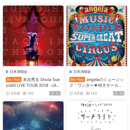
日本演唱会
日本演唱会
末吉秀太 Shuta Sue
angelaのミュージッ
Blu-Ray
Blu-Ray
yoshi LIVE TOUR 2018 -JAC
ク・ワンダー★特大サーカス
K IN THE BOX -NIPPON BU
in 日本武道館 ～僕等は目指し
4天前
140
30
5天前
143
39
DOKAN [BDMV 36.7GB]
たShangri-La～ 2017 [BDMV
2BD 78.1GB]