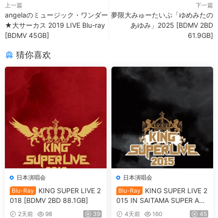
上一篇
下一篇
angelaのミュージック・ワンダー
夢限大みゅーたいぷ「ゆめみたの
★大サーカス 2019 LIVE Blu-ray
あゆみ」2025 [BDMV 2BD
[BDMV 45GB]
61.9GB]
猜你喜欢
日本演唱会
日本演唱会
KING SUPER LIVE 2
KING SUPER LIVE 2
Blu-Ray
Blu-Ray
018 [BDMV 2BD 88.1GB]
015 IN SAITAMA SUPER ARE
NA [BDMV 90.9GB]
2天前
98
39
4天前
160
45