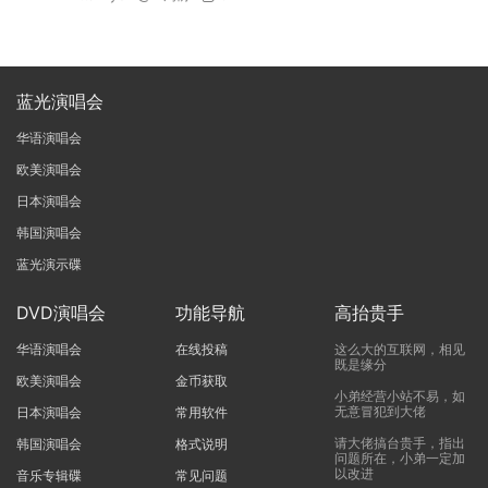
蓝光演唱会
华语演唱会
欧美演唱会
日本演唱会
韩国演唱会
蓝光演示碟
DVD演唱会
功能导航
高抬贵手
华语演唱会
在线投稿
这么大的互联网，相见
既是缘分
欧美演唱会
金币获取
小弟经营小站不易，如
无意冒犯到大佬
日本演唱会
常用软件
请大佬搞台贵手，指出
韩国演唱会
格式说明
问题所在，小弟一定加
以改进
音乐专辑碟
常见问题