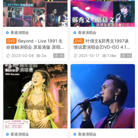
香港演唱会
香港演唱会
Beyond - Live 1991 生
叶倩文&郑秀文1997谈
DVD
DVD
命接触演唱会 原装港版 原唱
情说爱演唱会[DVD-ISO 4.18
+卡拉OK [DVD ISO 4.13G]
GB]
2023-02-08
2w
15
2021-10-17
1.18w
10
香港演唱会
香港演唱会