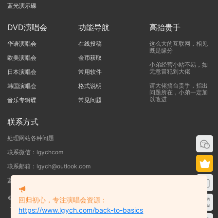
蓝光演示碟
DVD演唱会
功能导航
高抬贵手
华语演唱会
在线投稿
这么大的互联网，相见
既是缘分
欧美演唱会
金币获取
小弟经营小站不易，如
无意冒犯到大佬
日本演唱会
常用软件
请大佬搞台贵手，指出
韩国演唱会
格式说明
问题所在，小弟一定加
以改进
音乐专辑碟
常见问题
联系方式
处理网站各种问题
联系微信：lgychcom
联系邮箱：lgych@outlook.com
蓝光演唱会网 - 专注于ISO和BDMV蓝光演唱会下载服务
©2019-2026
蓝光演唱会
本站资源来源于网络用户网盘投稿，本站服务器不储
回归初心，专注演唱会资源：
存任何演唱会资源，版权归原作者所有，若侵犯了您的合法权益，请联系我们
https://www.lgych.com/back-to-basics
删除！