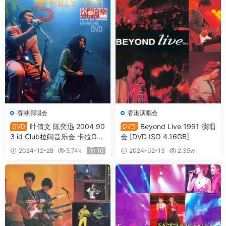
香港演唱会
香港演唱会
叶倩文 陈奕迅 2004 90
Beyond Live 1991 演唱
DVD
DVD
3 id Club拉阔音乐会 卡拉OK
会 [DVD ISO 4.16GB]
双视角 [DVD ISO 7.46GB]
2024-12-28
5.74k
10
2024-02-13
2.35w
15