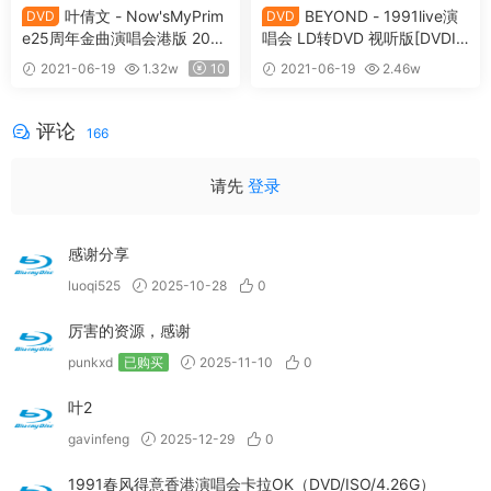
叶倩文 - Now'sMyPrim
BEYOND - 1991live演
DVD
DVD
e25周年金曲演唱会港版 200
唱会 LD转DVD 视听版[DVDIS
4《2DVD9 14.6G》
O][7.56G]
2021-06-19
1.32w
10
2021-06-19
2.46w
10
评论
166
请先
登录
感谢分享
luoqi525
2025-10-28
0
厉害的资源，感谢
punkxd
已购买
2025-11-10
0
叶2
gavinfeng
2025-12-29
0
1991春风得意香港演唱会卡拉OK（DVD/ISO/4.26G）