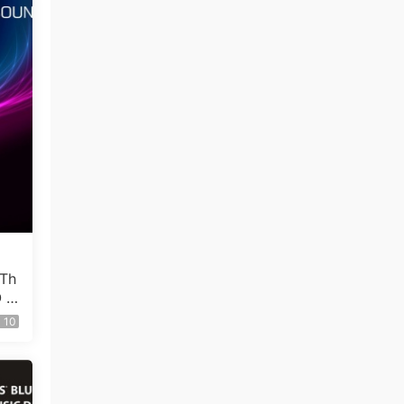
特效字幕 [DVDrip MP4 13.8GB]
雪狼湖传奇 • 4小时前
感谢分享！
来源：
Back to Basics：回归初心，专注演唱会资
源
雪狼湖传奇 • 4小时前
970588328
来源：
积分获取
johncool • 5小时前
Th
 2
谢谢分享
10
来源：
Yello - Touch Yello 2009 (2025) [BDMV
13.6GB]
johncool • 5小时前