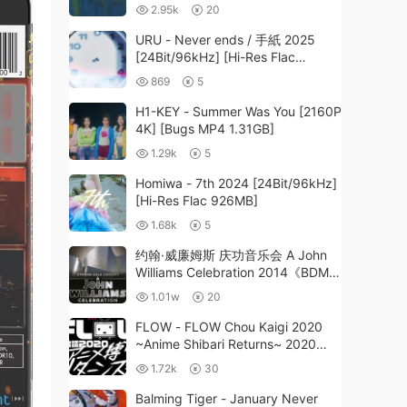
2.95k
20
URU - Never ends / 手紙 2025
[24Bit/96kHz] [Hi-Res Flac
424MB]
869
5
H1-KEY - Summer Was You [2160P
4K] [Bugs MP4 1.31GB]
1.29k
5
Homiwa - 7th 2024 [24Bit/96kHz]
[Hi-Res Flac 926MB]
1.68k
5
约翰·威廉姆斯 庆功音乐会 A John
Williams Celebration 2014《BDMV
28.5G》
1.01w
20
FLOW - FLOW Chou Kaigi 2020
~Anime Shibari Returns~ 2020
[BDMV 43.9GB]
1.72k
30
Balming Tiger - January Never