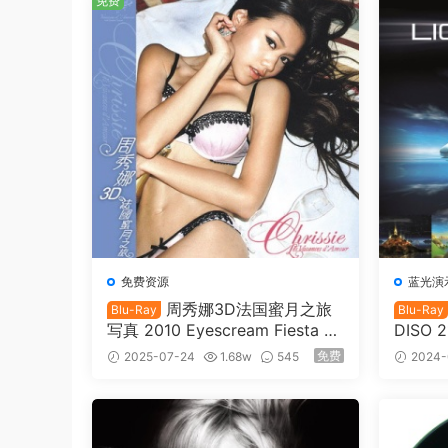
免费
免费资源
蓝光演
周秀娜3D法国蜜月之旅
Blu-Ray
Blu-Ray
写真 2010 Eyescream Fiesta C
DISO 2
hrissie Chau 2010 [BDISO 22.9
免费
2025-07-24
1.68w
545
2024-
GB]