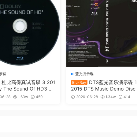
示碟
蓝光演示碟
杜比高保真试音碟 3 201
DTS蓝光音乐演示碟 1
Blu-Ray
y The Sound Of HD3 Do
2015 DTS Music Demo Disc
os 7.1《ISO 52.4G》
DTS-X DTS-HDMA 7.1《ISO 
06-28
1.63w
459
2020-06-28
1.34w
414
93G》
10