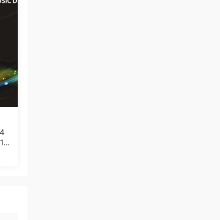
谢谢分享
来源：
アリス九號. ALICE NINE - 17th
ANNIVERSARY LIVE 『17th THEATER』CD+BD
[2021.12.29] [BDISO 20.9GB]
970588328 • 8小时前
签到
来源：
积分获取
4
 14
22.
10