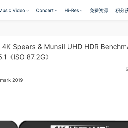
Music Video
Concert
Hi-Res
免费资源
积分
Spears & Munsil UHD HDR Benchm
5.1《ISO 87.2G》
mark 2019