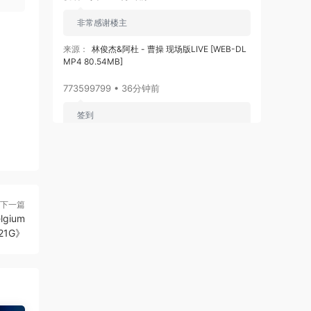
非常感谢楼主
来源：
林俊杰&阿杜 - 曹操 现场版LIVE [WEB-DL
MP4 80.54MB]
773599799 • 36分钟前
签到
来源：
积分获取
video create • 1小时前
签到
下一篇
lgium
来源：
积分获取
21G》
卢卡卢卡 • 2小时前
感谢楼主免费分享
来源：
周杰伦 2007世界巡回演唱会 1080P修复版