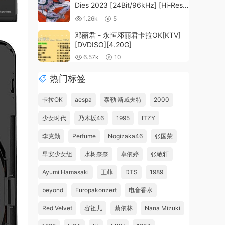
Dies 2023 [24Bit/96kHz] [Hi-Res
Flac 858MB]
1.26k
5
邓丽君 - 永恒邓丽君卡拉OK[KTV]
[DVDISO][4.20G]
6.57k
10
热门标签
卡拉OK
aespa
泰勒·斯威夫特
2000
少女时代
乃木坂46
1995
ITZY
李克勤
Perfume
Nogizaka46
张国荣
早安少女组
水树奈奈
卓依婷
张敬轩
Ayumi Hamasaki
王菲
DTS
1989
beyond
Europakonzert
电音香水
Red Velvet
容祖儿
蔡依林
Nana Mizuki