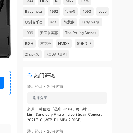
1999
LiSA
IU
MKV
1994
Babymetal
1992
宝丽金
1993
Love
欧洲音乐会
BoA
陈慧娴
Lady Gaga
1996
安室奈美惠
The Rolling Stones
BiSH
杰克逊
NMIXX
(G)I-DLE
滚石乐队
KODA KUMI
热门评论
爱听经典 • 26分钟前
谢谢分享
来源：
林俊杰 「圣所 Finale」终点站 JJ
Lin「Sanctuary Finale」Live Stream Concert
2021.7.10 [WEB-DL MP4 2.91GB]
爱听经典 • 26分钟前