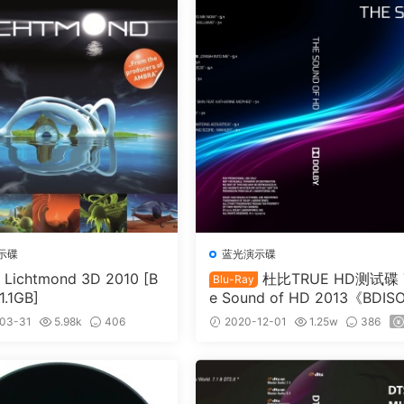
示碟
蓝光演示碟
Lichtmond 3D 2010 [B
杜比TRUE HD测试碟 
Blu-Ray
1.1GB]
e Sound of HD 2013《BDISO
2.7G》
03-31
5.98k
406
2020-12-01
1.25w
386
20