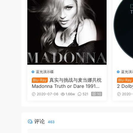
蓝光演示碟
蓝光演
真实与挑战与麦当娜共枕
Blu-Ray
Blu-Ray
Madonna Truth or Dare 1991
2 Dolb
《ISO 22.72GB》
lbyAtm
2020-07-06
1.66w
521
10
2020-
评论
463