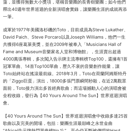
蕩，並獲得無數大小獎項，堪稱音樂圈的長青樹樂團；如今他們
釋出40週年世界巡迴的全新演唱會實錄，讓樂團生涯的成就再添
一筆。
成軍於1977年美國洛杉磯的Toto，目前成員為Steve Lukather、
David Paich、Steve Porcaro以及Joseph Williams，他們一生
共獲得6座葛萊美獎，並在2009年被奉入「Musicians Hall of
Fame and Museum音樂家名人堂和博物館」，生涯賣出超過
4000萬張專輯，多次闖入告示牌主流專輯榜Top100，還擁有1首
冠軍單曲、14首Top100單曲，歷久不衰的音樂創作能量，讓
Toto始終站在搖滾最前線。2018年3月，Toto在荷蘭阿姆斯特丹
的「Ziggo巨蛋」演出，18000多張門票瞬間秒殺，在近2萬觀眾
面前，Toto接力演出多首經典歌曲；而這場撼動人心的演唱會被
全程收錄，發行為【40 Yours Around The Sun】世界巡迴演唱
會。
【40 Yours Around The Sun】世界巡迴演唱會中收錄多達25首
歌曲以及完美的開場，包括：樂團生涯最顛峰之永世金曲
“Africa(告示牌熱門單曲榜No.1) ”、至今仍不斷被傳唱的Hard