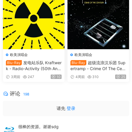
欧美演唱会
欧美演唱会
发电站乐队 Kraftwer
超级流浪汉乐团 Sup
Blu-Ray
Blu-Ray
k - Radio-Activity (50th Anni
ertramp - Crime Of The Cent
versary Edition) 2026 Blu-Ra
ury 2026 SD Blu-Ray [BDMV
3周前
247
10
4周前
310
25
y Audio [BDMV 9.54GB]
21.9GB]
评论
198
请先
登录
很棒的资源。谢谢sdg