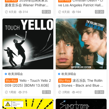
2026维也纳美泉宫
Christian Death - Li
Blu-Ray
Blu-Ray
夏夜音乐会 Wiener Philharmo
ve Los Angeles Patriot Hall 1
niker - Summer Night Conce
993 (2025) SD Blu-Ray [BD
6天前
314
25
6天前
194
20
rt 2026 [BDMV 21.1GB]
MV 22.8GB]
欧美演唱会
欧美演唱会
Yello - Touch Yello 2
滚石乐队 The Rollin
Blu-Ray
Blu-Ray
009 (2025) [BDMV 13.6GB]
g Stones - Black and Blue 2
025 [BDMV 44.4GB]
1周前
215
15
2周前
402
30