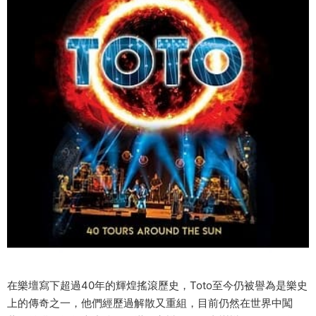
在樂壇寫下超過40年的輝煌搖滾歷史，Toto至今仍被譽為是樂史
上的傳奇之一，他們經歷過解散又重組，目前仍然在世界中闖