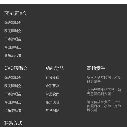
蓝光演唱会
华语演唱会
欧美演唱会
日本演唱会
韩国演唱会
蓝光演示碟
DVD演唱会
功能导航
高抬贵手
华语演唱会
在线投稿
这么大的互联网，相见
既是缘分
欧美演唱会
金币获取
小弟经营小站不易，如
无意冒犯到大佬
日本演唱会
常用软件
请大佬搞台贵手，指出
韩国演唱会
格式说明
问题所在，小弟一定加
以改进
音乐专辑碟
常见问题
联系方式