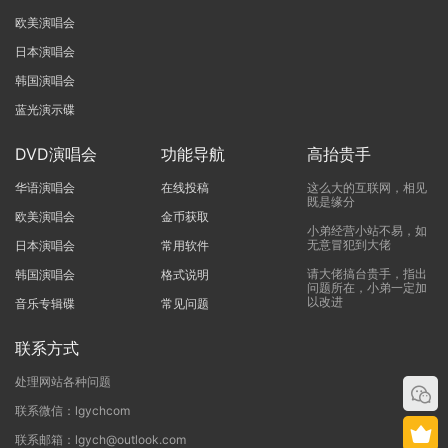
欧美演唱会
日本演唱会
韩国演唱会
蓝光演示碟
DVD演唱会
功能导航
高抬贵手
华语演唱会
在线投稿
这么大的互联网，相见
既是缘分
欧美演唱会
金币获取
小弟经营小站不易，如
无意冒犯到大佬
日本演唱会
常用软件
请大佬搞台贵手，指出
韩国演唱会
格式说明
问题所在，小弟一定加
以改进
音乐专辑碟
常见问题
联系方式
处理网站各种问题
联系微信：lgychcom
联系邮箱：lgych@outlook.com