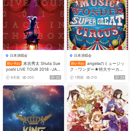
日本演唱会
日本演唱会
末吉秀太 Shuta Sue
angelaのミュージッ
Blu-Ray
Blu-Ray
yoshi LIVE TOUR 2018 -JAC
ク・ワンダー★特大サーカス
K IN THE BOX -NIPPON BU
in 日本武道館 ～僕等は目指し
6天前
200
30
1周前
210
39
DOKAN [BDMV 36.7GB]
たShangri-La～ 2017 [BDMV
2BD 78.1GB]