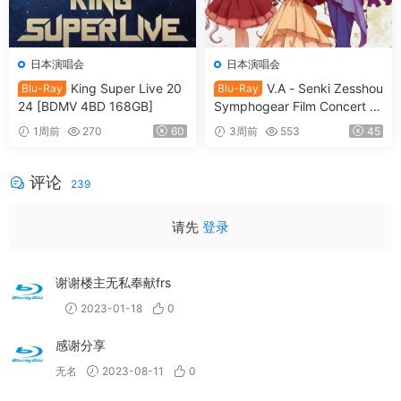
日本演唱会
日本演唱会
King Super Live 20
V.A - Senki Zesshou
Blu-Ray
Blu-Ray
24 [BDMV 4BD 168GB]
Symphogear Film Concert 2
025 SymphoNare 戦姫絶唱
1周前
270
60
3周前
553
45
シンフォギア フィルムコンサ
ート2025 [2026.07.15] [BDM
V 80.3GB]
评论
239
请先
登录
谢谢楼主无私奉献frs
2023-01-18
0
感谢分享
无名
2023-08-11
0