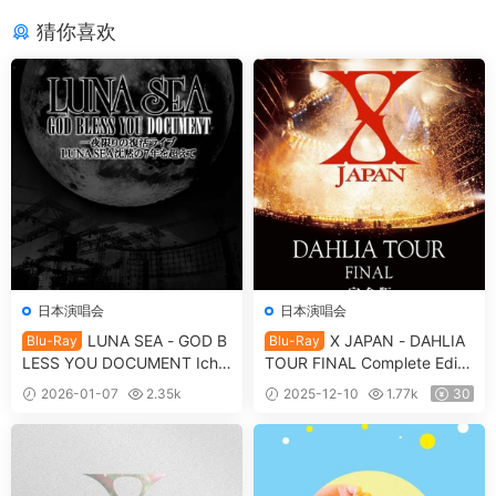
猜你喜欢
日本演唱会
日本演唱会
LUNA SEA - GOD B
X JAPAN - DAHLIA
Blu-Ray
Blu-Ray
LESS YOU DOCUMENT Ichiy
TOUR FINAL Complete Editi
a Kagiri no Fukkatsu Live LU
on [2011.12.21] [BDISO 30.7
2026-01-07
2.35k
2025-12-10
1.77k
30
NA SEA Chinmoku no 7-nen
GB]
20
wo Koete [2011.10.19] [BDIS
O 37.3GB]