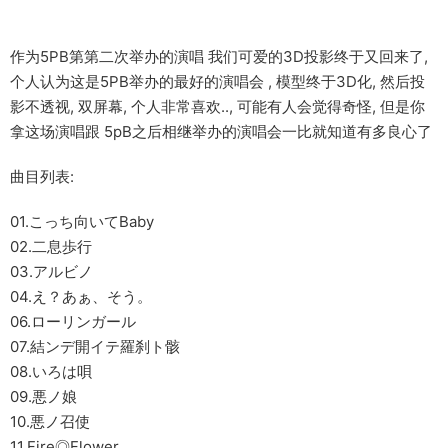
作为5PB第第二次举办的演唱 我们可爱的3D投影终于又回来了,
个人认为这是5PB举办的最好的演唱会 , 模型终于3D化, 然后投
影不透视, 双屏幕, 个人非常喜欢.., 可能有人会觉得奇怪, 但是你
拿这场演唱跟 5pB之后相继举办的演唱会一比就知道有多良心了
曲目列表:
01.こっち向いてBaby
02.二息歩行
03.アルビノ
04.え？あぁ、そう。
06.ローリンガール
07.結ンデ開イテ羅刹ト骸
08.いろは唄
09.悪ノ娘
10.悪ノ召使
11.Fire◎Flower