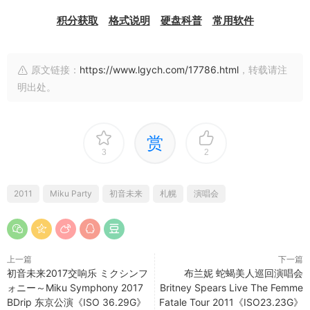
积分获取
格式说明
硬盘科普
常用软件
原文链接：
https://www.lgych.com/17786.html
，转载请注
明出处。
赏
3
2
2011
Miku Party
初音未来
札幌
演唱会
上一篇
下一篇
初音未来2017交响乐 ミクシンフ
布兰妮 蛇蝎美人巡回演唱会
ォニー～Miku Symphony 2017
Britney Spears Live The Femme
BDrip 东京公演《ISO 36.29G》
Fatale Tour 2011《ISO23.23G》