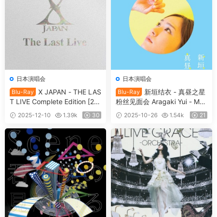
日本演唱会
日本演唱会
X JAPAN - THE LAS
新垣结衣 - 真昼之星
Blu-Ray
Blu-Ray
T LIVE Complete Edition [20
粉丝见面会 Aragaki Yui - Mah
11.10.26] [BDISO 32GB]
iru no Hoshi 2011 [BDISO 31.
2025-12-10
1.39k
30
2025-10-26
1.54k
21
5GB]