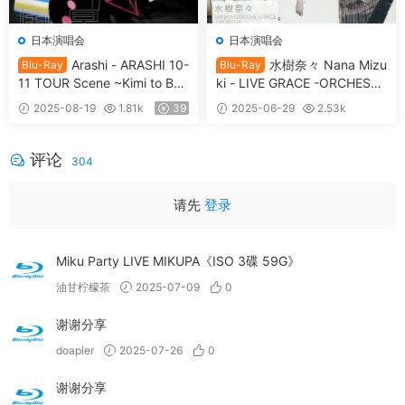
日本演唱会
日本演唱会
Arashi - ARASHI 10-
水樹奈々 Nana Mizu
Blu-Ray
Blu-Ray
11 TOUR Scene ~Kimi to Bok
ki - LIVE GRACE -ORCHESTR
u no Miteiru Fuukei~ STADIU
A- [2011.10.05] [BDMV 44.5
2025-08-19
1.81k
39
2025-06-29
2.53k
M 2011 [BDISO 2BD 63.5GB]
GB]
30
评论
304
请先
登录
Miku Party LIVE MIKUPA《ISO 3碟 59G》
油甘柠檬茶
2025-07-09
0
谢谢分享
doapler
2025-07-26
0
谢谢分享