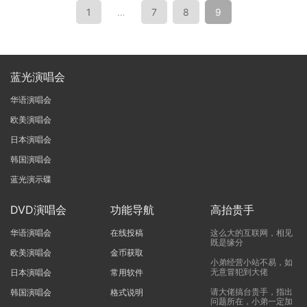
1
…
7
8
9
蓝光演唱会
华语演唱会
欧美演唱会
日本演唱会
韩国演唱会
蓝光演示碟
DVD演唱会
功能导航
高抬贵手
华语演唱会
在线投稿
这么大的互联网，相见
既是缘分
欧美演唱会
金币获取
小弟经营小站不易，如
无意冒犯到大佬
日本演唱会
常用软件
请大佬搞台贵手，指出
韩国演唱会
格式说明
问题所在，小弟一定加