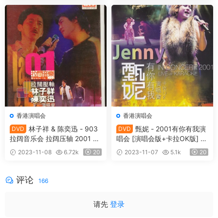
香港演唱会
香港演唱会
林子祥 & 陈奕迅 - 903
甄妮 - 2001有你有我演
DVD
DVD
拉阔音乐会 拉阔压轴 2001 D
唱会 [演唱会版+卡拉OK版] [2
TS版 [DVD ISO 5.68G]
DVD ISO 11.67GB]
2023-11-08
6.72k
20
2023-11-07
5.1k
20
评论
166
请先
登录