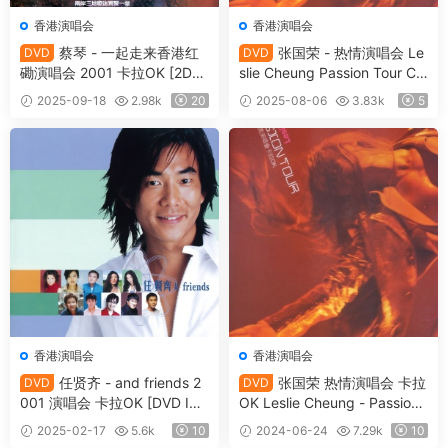
香港演唱会
香港演唱会
蔡琴 - 一起走来香港红
张国荣 - 热情演唱会 Le
DVD
DVD
磡演唱会 2001 卡拉OK [2DV
slie Cheung Passion Tour Co
D ISO 8.69GB]
ncert Karaoke 2001 DVD5
2025-09-18
2.98k
20
2025-08-06
3.83k
5
[DVD ISO 4.08GB]
香港演唱会
香港演唱会
任贤齐 - and friends 2
张国荣 热情演唱会 卡拉
DVD
DVD
001 演唱会 卡拉OK [DVD ISO
OK Leslie Cheung - Passion
4.05GB]
Tour Concert Karaoke 2001
2025-02-17
5.6k
10
2024-06-24
7.29k
10
[2DVD ISO 15.2GB]