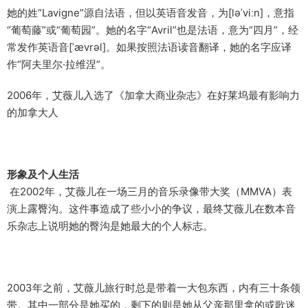
她的姓“Lavigne”源自法语，但以英语音发音，为[ləˈviːn]，意指
“葡萄藤”或“葡萄园”。她的名字“Avril”也是法语，意为“四月”，经
常发作英语音[ˈævrəl]。如果按照法语读音翻译，她的名字应译
作“阿夫里尔·拉维涅”。
2006年，艾薇儿入选了《加拿大商业杂志》在好莱坞最有影响力
的加拿大人
形象及个人生活
在2002年，艾薇儿在一场三月的音乐录像带大奖（MMVA）表
演上露臀沟。这件事造成了些小小的争议，最终艾薇儿在数本音
乐杂志上说明她的臀沟是她最大的个人标志。
2003年之前，艾薇儿旅行时总是带着一大包东西，内有三十条领
带。其中一部分是她买的，剩下的则是她从父亲那里拿的或歌迷