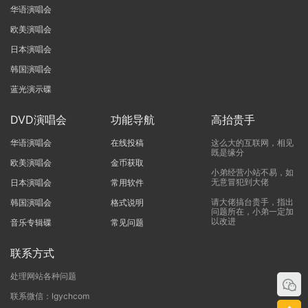
华语演唱会
欧美演唱会
日本演唱会
韩国演唱会
蓝光演示碟
DVD演唱会
功能导航
高抬贵手
华语演唱会
在线投稿
这么大的互联网，相见
既是缘分
欧美演唱会
金币获取
小弟经营小站不易，如
无意冒犯到大佬
日本演唱会
常用软件
请大佬搞台贵手，指出
韩国演唱会
格式说明
问题所在，小弟一定加
以改进
音乐专辑碟
常见问题
联系方式
处理网站各种问题
联系微信：lgychcom