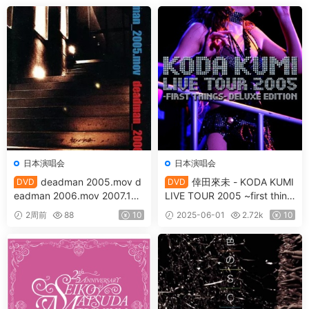
日本演唱会
日本演唱会
deadman 2005.mov d
倖田來未 - KODA KUMI
DVD
DVD
eadman 2006.mov 2007.12.
LIVE TOUR 2005 ~first thing
31 [DVD ISO 4.17GB]
s~ [2006.09.13] [2DVD ISO
2周前
88
10
2025-06-01
2.72k
10
11.7GB]