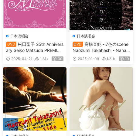
日本演唱会
日本演唱会
松田聖子 25th Annivers
高橋直純 - 7色のscene
DVD
DVD
ary Seiko Matsuda PREMIU
Naozumi Takahashi - Nana-i
M DVD BOX 2005 13xDVD
ro no scene Naozumi Takah
2025-04-21
1.81k
30
2025-01-09
1.21k
10
[DVD ISO 65.2GB]
ashi A'LIVE 2005 "scene TO
UR" 2005.8.21-2005.9.4 [20
05.12.09] [DVD ISO 7.34GB]