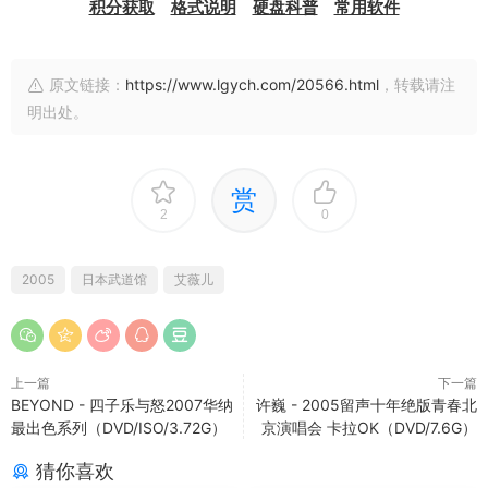
积分获取
格式说明
硬盘科普
常用软件
原文链接：
https://www.lgych.com/20566.html
，转载请注
明出处。
赏
2
0
2005
日本武道馆
艾薇儿
上一篇
下一篇
BEYOND - 四子乐与怒2007华纳
许巍 - 2005留声十年绝版青春北
最出色系列（DVD/ISO/3.72G）
京演唱会 卡拉OK（DVD/7.6G）
猜你喜欢