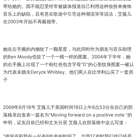
寄给她的。因不能忍受经常被媒体报道自己利用这种妆扮来掩饰
音乐上的缺陷，且有意在歌迷中引导这种潮流等等说法，艾薇儿
在2003年开始不再戴领带。
她在左手腕的内侧纹了一颗星星，与此同时作为朋友与音乐助理
的Ben Moody也纹了一个一模一样的图案。2004年下半年，她
的右手腕上出现了一个粉红色包含字母“D”的心形纹身图案—被认
为代表未婚夫Deryck Whibley。他们两人在比华利山买了一套房
子
2009年9月18号 艾薇儿于美国时间18日上午6点53分在自己的部
落格亲自发表一篇名为“Moving forward on a positive note ”的
申明，证实目前已经和丈夫分居 艾薇儿在部落格中这么写道：
“德瑞克和我在一起有6年半的时间了，当我17岁时我们就已经是