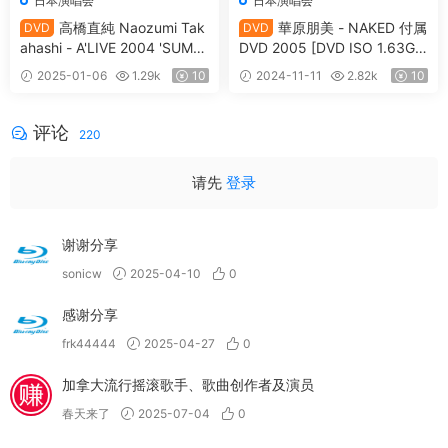
日本演唱会
日本演唱会
高橋直純 Naozumi Tak
華原朋美 - NAKED 付属
DVD
DVD
ahashi - A'LIVE 2004 'SUMM
DVD 2005 [DVD ISO 1.63G
ER WIND ~Matasete Gomen.
B]
2025-01-06
1.29k
10
2024-11-11
2.82k
10
Yatto Aeta ne!~' Document S
ide [2005.05.06] [DVD ISO
7.41GB]
评论
220
请先
登录
谢谢分享
sonicw
2025-04-10
0
感谢分享
frk44444
2025-04-27
0
加拿大流行摇滚歌手、歌曲创作者及演员
春天来了
2025-07-04
0