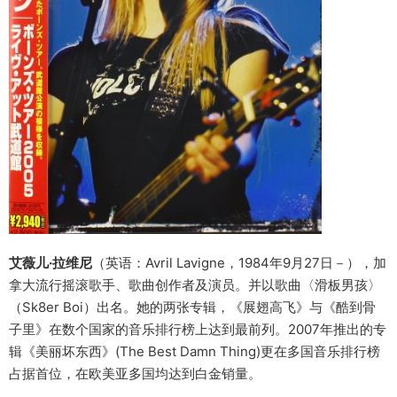
艾薇儿·拉维尼
（英语：Avril Lavigne，1984年9月27日－），加
拿大流行摇滚歌手、歌曲创作者及演员。并以歌曲〈滑板男孩〉
（Sk8er Boi）出名。她的两张专辑，《展翅高飞》与《酷到骨
子里》在数个国家的音乐排行榜上达到最前列。2007年推出的专
辑《美丽坏东西》(The Best Damn Thing)更在多国音乐排行榜
占据首位，在欧美亚多国均达到白金销量。