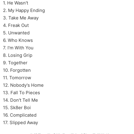
1. He Wasn't
2. My Happy Ending
3. Take Me Away
4. Freak Out
5. Unwanted
6. Who Knows
7. I'm With You
8. Losing Grip
9. Together
10. Forgotten
11. Tomorrow
12. Nobody's Home
13. Fall To Pieces
14. Don't Tell Me
15. Sk8er Boi
16. Complicated
17. Slipped Away