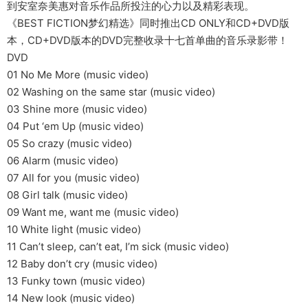
到安室奈美惠对音乐作品所投注的心力以及精彩表现。
《BEST FICTION梦幻精选》同时推出CD ONLY和CD+DVD版
本，CD+DVD版本的DVD完整收录十七首单曲的音乐录影带！
DVD
01 No Me More (music video)
02 Washing on the same star (music video)
03 Shine more (music video)
04 Put ‘em Up (music video)
05 So crazy (music video)
06 Alarm (music video)
07 All for you (music video)
08 Girl talk (music video)
09 Want me, want me (music video)
10 White light (music video)
11 Can’t sleep, can’t eat, I’m sick (music video)
12 Baby don’t cry (music video)
13 Funky town (music video)
14 New look (music video)