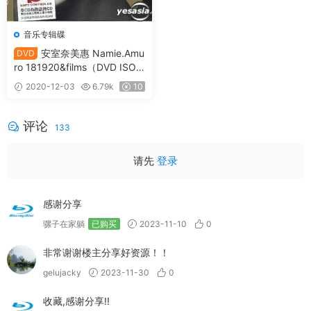
音乐专辑碟
安室奈美惠 Namie.Amu
DVD
ro 181920&films（DVD ISO
2.99G）
2020-12-03
6.79k
10
评论
133
请先
登录
感谢分享
骡子在家躺
已购买
2023-11-10
0
非常谢谢楼主分享好资源！！
gelujacky
2023-11-30
0
收藏,感谢分享!!