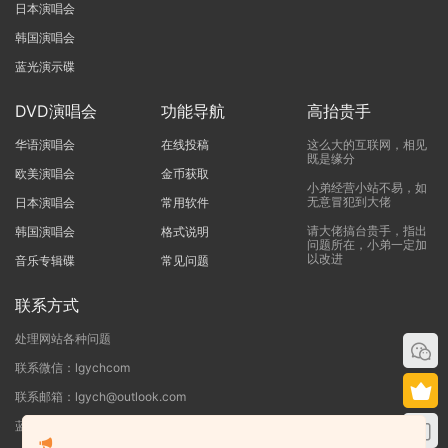
日本演唱会
韩国演唱会
蓝光演示碟
DVD演唱会
功能导航
高抬贵手
华语演唱会
在线投稿
这么大的互联网，相见
既是缘分
欧美演唱会
金币获取
小弟经营小站不易，如
无意冒犯到大佬
日本演唱会
常用软件
请大佬搞台贵手，指出
韩国演唱会
格式说明
问题所在，小弟一定加
以改进
音乐专辑碟
常见问题
联系方式
处理网站各种问题
联系微信：lgychcom
联系邮箱：lgych@outlook.com
蓝光演唱会网 - 专注于ISO和BDMV蓝光演唱会下载服务