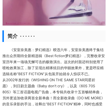
简介 · · · · · ·
《安室奈美惠：梦幻精选》暌违六年，安室奈美惠终于集结
推出众所期待全新精选辑《Best fiction梦幻精选》，完整收录安
室历年来一场场无懈可击的极致演出。这次的封面还特别使用了
喷枪效果加工，除了呈现出精琢炫目的华丽效果外，更是呼应精
选辑名称“BEST FICTION”从包装开始就令人惊叹不已。
从2002年发行的《WISHING ON THE SAME STAR同星祈
愿》，到日剧主题曲《Baby don't cry》，以及《60S 70S
80S》等三首话题电视广告曲，本专辑共收录十五首畅销单曲，
另外更追加收录两首全新单曲！而全新收录曲《DO ME MORE》
的音乐录影的手法，诠释出“BEST FICTION”精神，同时也感受