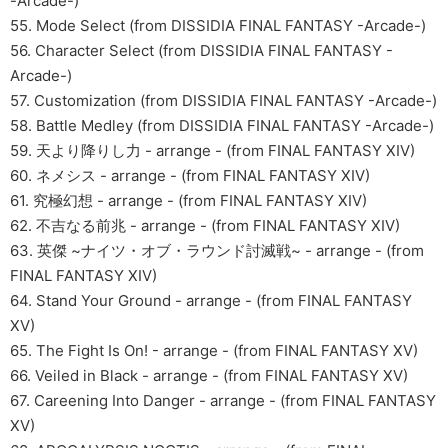
-Arcade-)
55. Mode Select (from DISSIDIA FINAL FANTASY -Arcade-)
56. Character Select (from DISSIDIA FINAL FANTASY -
Arcade-)
57. Customization (from DISSIDIA FINAL FANTASY -Arcade-)
58. Battle Medley (from DISSIDIA FINAL FANTASY -Arcade-)
59. 天より降りし力 - arrange - (from FINAL FANTASY XIV)
60. ネメシス - arrange - (from FINAL FANTASY XIV)
61. 究極幻想 - arrange - (from FINAL FANTASY XIV)
62. 不吉なる前兆 - arrange - (from FINAL FANTASY XIV)
63. 英傑 ~ナイツ・オブ・ラウンド討滅戦~ - arrange - (from
FINAL FANTASY XIV)
64. Stand Your Ground - arrange - (from FINAL FANTASY
XV)
65. The Fight Is On! - arrange - (from FINAL FANTASY XV)
66. Veiled in Black - arrange - (from FINAL FANTASY XV)
67. Careening Into Danger - arrange - (from FINAL FANTASY
XV)