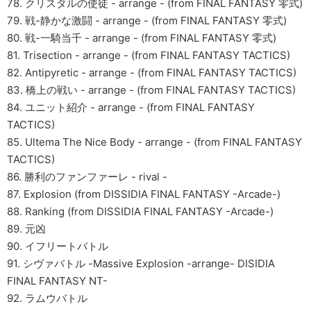
78. クリスタルの使徒 - arrange - (from FINAL FANTASY 零式)
79. 戦-静かな激闘 - arrange - (from FINAL FANTASY 零式)
80. 戦-一騎当千 - arrange - (from FINAL FANTASY 零式)
81. Trisection - arrange - (from FINAL FANTASY TACTICS)
82. Antipyretic - arrange - (from FINAL FANTASY TACTICS)
83. 橋上の戦い - arrange - (from FINAL FANTASY TACTICS)
84. ユニット紹介 - arrange - (from FINAL FANTASY
TACTICS)
85. Ultema The Nice Body - arrange - (from FINAL FANTASY
TACTICS)
86. 勝利のファンファーレ - rival -
87. Explosion (from DISSIDIA FINAL FANTASY -Arcade-)
88. Ranking (from DISSIDIA FINAL FANTASY -Arcade-)
89. 元凶
90. イフリートバトル
91. シヴァバトル -Massive Explosion -arrange- DISIDIA
FINAL FANTASY NT-
92. ラムウバトル