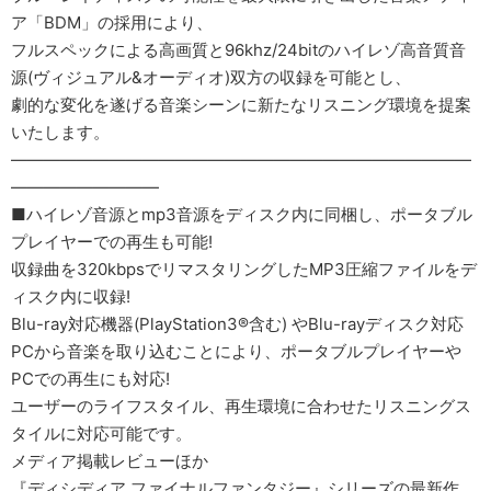
ア「BDM」の採用により、
フルスペックによる高画質と96khz/24bitのハイレゾ高音質音
源(ヴィジュアル&オーディオ)双方の収録を可能とし、
劇的な変化を遂げる音楽シーンに新たなリスニング環境を提案
いたします。
――――――――――――――――――――――――――――
―――――――――
■ハイレゾ音源とmp3音源をディスク内に同梱し、ポータブル
プレイヤーでの再生も可能!
収録曲を320kbpsでリマスタリングしたMP3圧縮ファイルをデ
ィスク内に収録!
Blu-ray対応機器(PlayStation3®含む) やBlu-rayディスク対応
PCから音楽を取り込むことにより、ポータブルプレイヤーや
PCでの再生にも対応!
ユーザーのライフスタイル、再生環境に合わせたリスニングス
タイルに対応可能です。
メディア掲載レビューほか
『ディシディア ファイナルファンタジー』シリーズの最新作