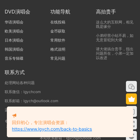
DVD演唱会
功能导航
高抬贵手
华语演唱会
在线投稿
这么大的互联网，相见
既是缘分
欧美演唱会
金币获取
小弟经营小站不易，如
无意冒犯到大佬
日本演唱会
常用软件
请大佬搞台贵手，指出
韩国演唱会
格式说明
问题所在，小弟一定加
以改进
音乐专辑碟
常见问题
联系方式
处理网站各种问题
联系微信：lgychcom
联系邮箱：lgych@outlook.com
蓝光演唱会网 - 专注于ISO和BDMV蓝光演唱会下载服务
©2019-2026
蓝光演唱会
本站资源来源于网络用户网盘投稿，本站服务器不储
回归初心，专注演唱会资源：
存任何演唱会资源，版权归原作者所有，若侵犯了您的合法权益，请联系我们
https://www.lgych.com/back-to-basics
删除！
本站联系邮箱：lgych@outlook.com