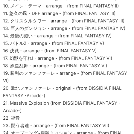
10. メイン・テーマ - arrange - (from FINAL FANTASY II)
11. 悠久の風 - DFF arrange - (from FINAL FANTASY III)
12. クリスタルタワー - arrange - (from FINAL FANTASY III)
13. 巨人のダンジョン - arrange - (from FINAL FANTASY IV)
14. 最後の闘い - arrange - (from FINAL FANTASY IV)
15. バトル2 - arrange - (from FINAL FANTASY V)
16. 決戦 - arrange - (from FINAL FANTASY V)
17. 幻獣を守れ! - arrange - (from FINAL FANTASY VI)
18. 妖星乱舞 - arrange - (from FINAL FANTASY VI)
19. 勝利のファンファーレ - arrange - (from FINAL FANTASY
VI)
20. 敗北ファンファーレ - original - (from DISSIDIA FINAL
FANTASY -Arcade-)
21. Massive Explosion (from DISSIDIA FINAL FANTASY -
Arcade-)
22. 福音
23. 闘う者達 - arrange - (from FINAL FANTASY VII)
24. オープニング~爆破ミッション - arrange - (from FINAL