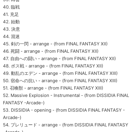
40. 臨戦
41. 充足
42. 始動
43. 決意
44. 混迷
45. 剣の一閃 - arrange - (from FINAL FANTASY XII)
46. 死闘 - arrange - (from FINAL FANTASY XII)
47. 自由への闘い - arrange - (from FINAL FANTASY XII)
48. ボス戦 - arrange - (from FINAL FANTASY XII)
49. 動乱のエデン - arrange - (from FINAL FANTASY XIII)
50. 宿命への抗い - arrange - (from FINAL FANTASY XIII)
51. 召喚獣 - arrange - (from FINAL FANTASY XIII)
52. Massive Explosion - Instrumental - (from DISSIDIA FINAL
FANTASY -Arcade-)
53. DISSIDIA - opening - (from DISSIDIA FINAL FANTASY -
Arcade-)
54. プレリュード - arrange - (from DISSIDIA FINAL FANTASY