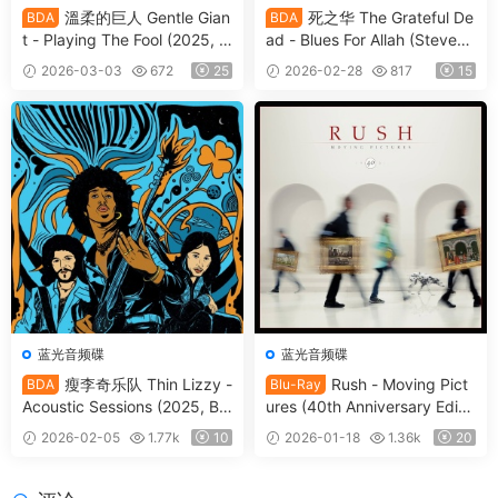
溫柔的巨人 Gentle Gian
死之华 The Grateful De
BDA
BDA
t - Playing The Fool (2025, Bl
ad - Blues For Allah (Steven
u-ray Audio) [BDMV 28.8GB]
Wilson Remix) (2025, Blu-ray
2026-03-03
672
25
2026-02-28
817
15
Audio) [BDMV 12.2GB]
蓝光音频碟
蓝光音频碟
瘦李奇乐队 Thin Lizzy -
Rush - Moving Pict
BDA
Blu-Ray
Acoustic Sessions (2025, Blu
ures (40th Anniversary Editio
-ray Audio) [BDMV 12.4GB]
n) (2022, Blu-ray Audio) [BD
2026-02-05
1.77k
10
2026-01-18
1.36k
20
MV 26.9GB]