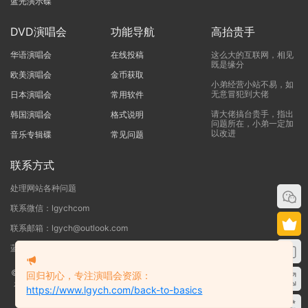
蓝光演示碟
DVD演唱会
功能导航
高抬贵手
华语演唱会
在线投稿
这么大的互联网，相见
既是缘分
欧美演唱会
金币获取
小弟经营小站不易，如
无意冒犯到大佬
日本演唱会
常用软件
请大佬搞台贵手，指出
韩国演唱会
格式说明
问题所在，小弟一定加
以改进
音乐专辑碟
常见问题
联系方式
处理网站各种问题
联系微信：lgychcom
联系邮箱：lgych@outlook.com
蓝光演唱会网 - 专注于ISO和BDMV蓝光演唱会下载服务
©2019-2026
蓝光演唱会
本站资源来源于网络用户网盘投稿，本站服务器不储
回归初心，专注演唱会资源：
存任何演唱会资源，版权归原作者所有，若侵犯了您的合法权益，请联系我们
https://www.lgych.com/back-to-basics
删除！