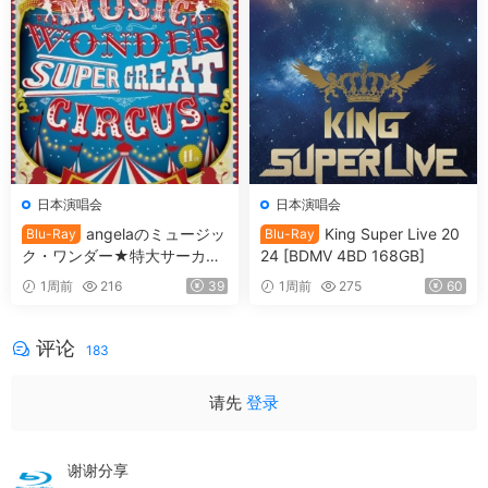
日本演唱会
日本演唱会
angelaのミュージッ
King Super Live 20
Blu-Ray
Blu-Ray
ク・ワンダー★特大サーカス
24 [BDMV 4BD 168GB]
in 日本武道館 ～僕等は目指し
1周前
216
39
1周前
275
60
たShangri-La～ 2017 [BDMV
2BD 78.1GB]
评论
183
请先
登录
谢谢分享