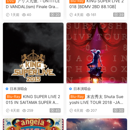
アリス九號. - UNTITLE
KING SUPER LIVE 2
DVD
Blu-Ray
D VANDAL(ism) Finale Grace
018 [BDMV 2BD 88.1GB]
d The Beautiful Day Limited
1天前
40
20
4天前
161
39
Edition [2009.11.11] [3DVD I
SO 7.53GB]
日本演唱会
日本演唱会
KING SUPER LIVE 2
末吉秀太 Shuta Sue
Blu-Ray
Blu-Ray
015 IN SAITAMA SUPER ARE
yoshi LIVE TOUR 2018 -JAC
NA [BDMV 90.9GB]
K IN THE BOX -NIPPON BU
6天前
259
45
6天前
207
30
DOKAN [BDMV 36.7GB]