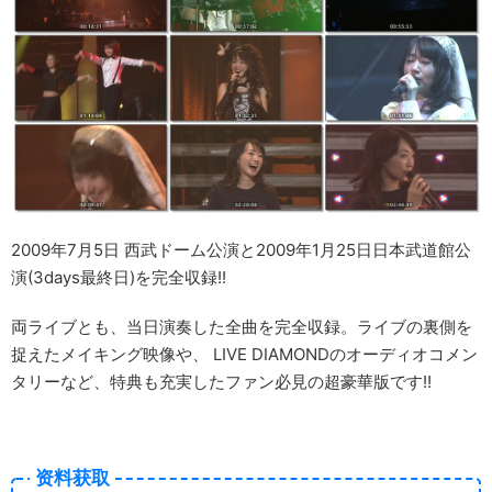
2009年7月5日 西武ドーム公演と2009年1月25日日本武道館公
演(3days最終日)を完全収録!!
両ライブとも、当日演奏した全曲を完全収録。ライブの裏側を
捉えたメイキング映像や、 LIVE DIAMONDのオーディオコメン
タリーなど、特典も充実したファン必見の超豪華版です!!
资料获取