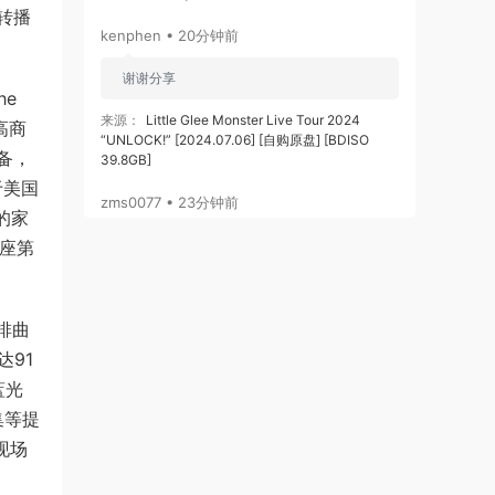
转播
kenphen • 20分钟前
谢谢分享
he
来源：
Little Glee Monster Live Tour 2024
高商
“UNLOCK!” [2024.07.06] [自购原盘] [BDISO
备，
39.8GB]
于美国
zms0077 • 23分钟前
的家
卖座第
签到
来源：
积分获取
编排曲
zms0077 • 24分钟前
达91
谢谢分享
蓝光
来源：
方大同 15 Live In Hong Kong 2011 香港演
集等提
唱会 [BDMV 41.51G]
现场
我和两只爪 • 28分钟前