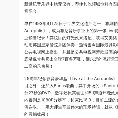
新世纪音乐界中绝无仅有，即使其他领域也鲜有匹敌
音乐会！
早在1993年9月25日于世界文化遗产之一，雅典帕拉
Acropolis》，成为雅尼音乐事业上的第一张L
业销售纪录！其炫目的灯光效果搭配，获得艾美奖
动用英国皇家管弦乐团伴奏，邀请当今国际最具影响力的
公共电视网上播出，并且是公共电视网筹款最高的
庭录像带共卖出全球7百多万张，继永远的流行天王麦可?杰
二高的录像带！
25周年纪念影音豪华盘《Live at the Acro
目之外，还加入Bonus歌曲，其中开场的〈Sant
分27秒的DVD，数字还原其画面和5.1声道环
内容则是1080P分辨率，长宽比16:9，目前主
供选取。一窥大师生平最伟大的现场特辑，就从《Live 
的震撼效果！