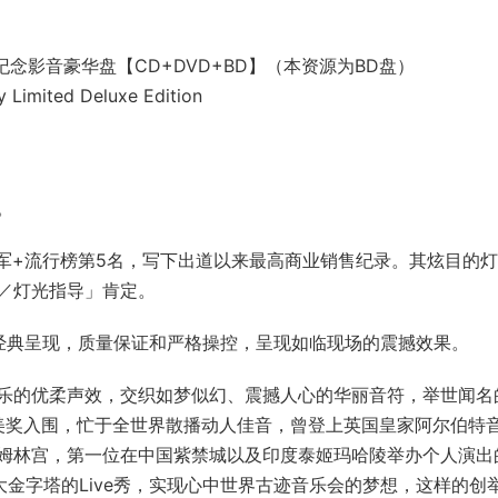
纪念影音豪华盘【CD+DVD+BD】（本资源为BD盘）
ry Limited Deluxe Edition
。
冠军+流行榜第5名，写下出道以来最高商业销售纪录。其炫目的
／灯光指导」肯定。
组合经典呈现，质量保证和严格操控，呈现如临现场的震撼效果。
乐的优柔声效，交织如梦似幻、震撼人心的华丽音符，举世闻名
莱美奖入围，忙于全世界散播动人佳音，曾登上英国皇家阿尔伯特
姆林宫，第一位在中国紫禁城以及印度泰姬玛哈陵举办个人演出
吉萨大金字塔的Live秀，实现心中世界古迹音乐会的梦想，这样的创