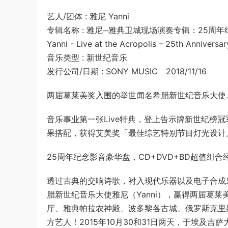
艺人/团体 : 雅尼 Yanni
专辑名称 : 雅尼─雅典卫城现场演奏专辑：25周年
Yanni - Live at the Acropolis – 25th Anniversa
音乐类型 : 新世纪音乐
发行公司/日期 : SONY MUSIC 2018/11/16
两届葛莱美奖入围的举世闻名希腊新世纪音乐大使
音乐事业第一张Live特典，登上告示牌新世纪榜
果搭配，获得艾美奖「最佳综艺特别节目灯光设计
25周年纪念影音豪华盘，CD+DVD+BD超值
透过古典的交响诗歌，衬入现代乐器以及电子合成
腊新世纪音乐大使雅尼（Yanni），赢得两届葛
厅、雅典帕拉农神殿、波多黎各古城、俄罗斯克里
方艺人！2015年10月30和31日两天，于埃及