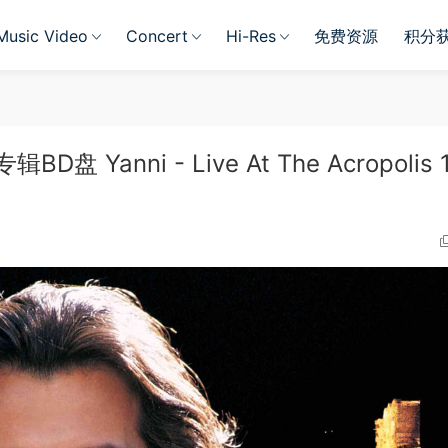
Music Video
Concert
Hi-Res
免费资源
积分
anni - Live At The Acropolis 