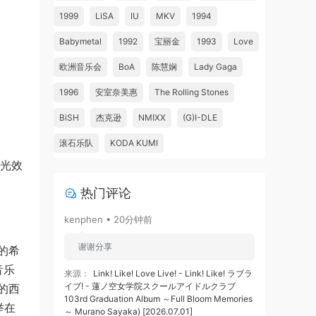
1999
LiSA
IU
MKV
1994
Babymetal
1992
宝丽金
1993
Love
欧洲音乐会
BoA
陈慧娴
Lady Gaga
1996
安室奈美惠
The Rolling Stones
BiSH
杰克逊
NMIXX
(G)I-DLE
滚石乐队
KODA KUMI
灯光效
热门评论
kenphen • 20分钟前
谢谢分享
的希
音乐
来源：
Link! Like! Love Live! - Link! Like! ラブラ
イブ! - 蓮ノ空女学院スクールアイドルクラブ
的西
103rd Graduation Album ～Full Bloom Memories
举在
～ Murano Sayaka) [2026.07.01]