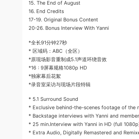
15. The End of August
16. End Credits
17-19. Original Bonus Content
20-26. Bonus Interview With Yanni
*全长91分钟27秒
* 区域码：ABC（全区）
*原现场影音重制成5.1声道环绕音效
*16 : 9屏幕规格1080p HD
*独家幕后花絮
*录音室采访与现场片段特辑
* 5.1 Surround Sound
* Exclusive behind-the-scenes footage of the 
* Backstage interviews with Yanni and member
* 25 min.Interview with Yanni in HD (full 1080p
* Extra Audio, Digitally Remastered and Remixe