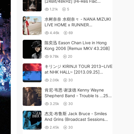
[24Bit/48kHz] [Hi-Res Flac
733MB]
1.21k
5
水树奈奈 水樹奈々 - NANA MIZUKI
LIVE HOME x RUNNER
2022《BDISO 4BD 175GB》
4.46k
69
陈奕迅 Eason Chan Live in Hong
Kong 2006 [Remux MKV 43.2GB]
9.78k
20
キリンジ KIRINJI TOUR 2013~LIVE
at NHK HALL~ [2013.09.25]
[BDISO 42.4GB]
2.06k
30
肯尼·韦恩·谢泼德 Kenny Wayne
Shepherd Band - Trouble Is ...25
[2022]《BDMV 40.3GB》
3.25k
30
杰克·布鲁斯 Jack Bruce - Smiles
And Grins (Broadcast Sessions
1970-2001) (2024) SD Blu-Ray
2.45k
30
[BDMV 2BD 32.2GB]