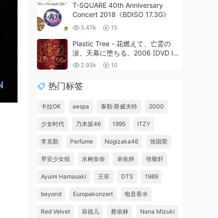
T-SQUARE 40th Anniversary
Concert 2018《BDISO 17.3G》
5.47k
15
Plastic Tree - 花燃えて、亡霊の
涙、天幕に堕ちる。2006 [DVD ISO
7.85GB]
2.93k
10
热门标签
卡拉OK
aespa
泰勒·斯威夫特
2000
少女时代
乃木坂46
1995
ITZY
李克勤
Perfume
Nogizaka46
张国荣
早安少女组
水树奈奈
卓依婷
张敬轩
Ayumi Hamasaki
王菲
DTS
1989
beyond
Europakonzert
电音香水
Red Velvet
容祖儿
蔡依林
Nana Mizuki