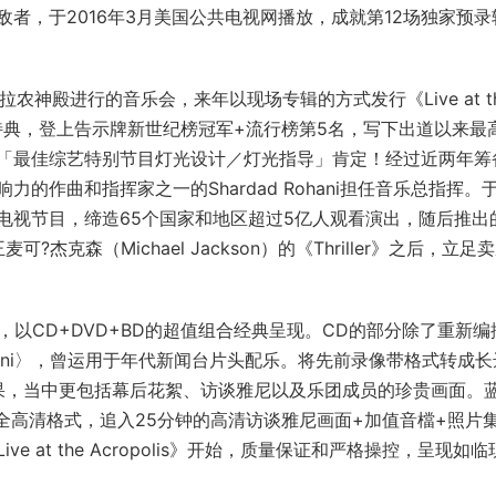
者，于2016年3月美国公共电视网播放，成就第12场独家预录
农神殿进行的音乐会，来年以现场专辑的方式发行《Live at t
ive特典，登上告示牌新世纪榜冠军+流行榜第5名，写下出道以来最
「最佳综艺特别节目灯光设计／灯光指导」肯定！经过近两年筹
作曲和指挥家之一的Shardad Rohani担任音乐总指挥。
电视节目，缔造65个国家和地区超过5亿人观看演出，随后推出
克森（Michael Jackson）的《Thriller》之后，立足
polis》，以CD+DVD+BD的超值组合经典呈现。CD的部分除了重新
orini〉，曾运用于年代新闻台片头配乐。将先前录像带格式转成长
绕效果，当中更包括幕后花絮、访谈雅尼以及乐团成员的珍贵画面。
流的全高清格式，追入25分钟的高清访谈雅尼画面+加值音檔+照片
at the Acropolis》开始，质量保证和严格操控，呈现如临