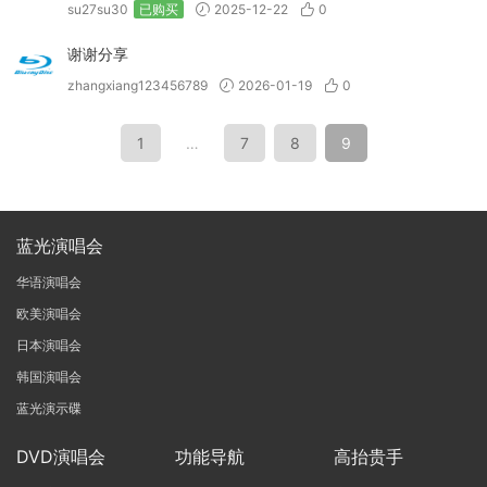
su27su30
已购买
2025-12-22
0
谢谢分享
zhangxiang123456789
2026-01-19
0
1
…
7
8
9
蓝光演唱会
华语演唱会
欧美演唱会
日本演唱会
韩国演唱会
蓝光演示碟
DVD演唱会
功能导航
高抬贵手