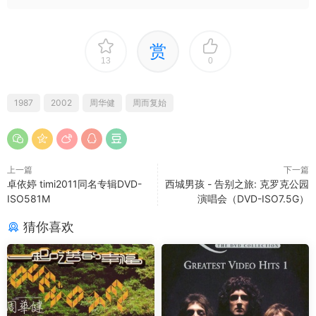
赏
13
0
1987
2002
周华健
周而复始
上一篇
下一篇
卓依婷 timi2011同名专辑DVD-
西城男孩 - 告别之旅: 克罗克公园
ISO581M
演唱会（DVD-ISO7.5G）
猜你喜欢