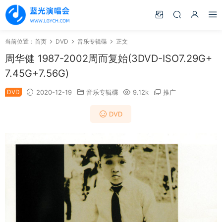
当前位置：
首页
DVD
音乐专辑碟
正文
周华健 1987-2002周而复始(3DVD-ISO7.29G+
7.45G+7.56G)
DVD
2020-12-19
音乐专辑碟
9.12k
推广
DVD