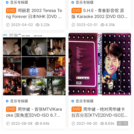
音乐专辑碟
音乐专辑碟
邓丽君 2002 Teresa Te
S.H.E - 青春影音馆 原
DVD
DVD
ng Forever 日本NHK [DVD IS
版 Karaoke 2002 [DVD ISO
O 3.97G]
4.09G]
2023-04-02
3.22k
2023-02-01
4.35k
15
16
音乐专辑碟
音乐专辑碟
周华健 - 首张MTV/Kara
周华健 - 绝对周华健卡
DVD
DVD
oke [双角度][DVD-ISO 6.70
拉百分百[KTV][2DVD-ISO][3.
G]
04G+2.95G]
2022-08-08
9.44k
2021-06-20
8.63k
10
10