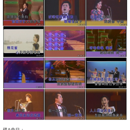
碟A曲目：