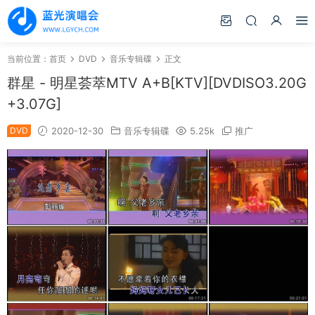
当前位置：
首页
DVD
音乐专辑碟
正文
群星 - 明星荟萃MTV A+B[KTV][DVDISO3.20G
+3.07G]
DVD
2020-12-30
音乐专辑碟
5.25k
推广