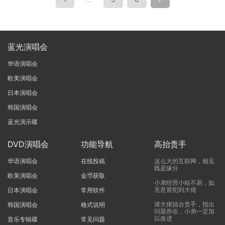
蓝光演唱会
华语演唱会
欧美演唱会
日本演唱会
韩国演唱会
蓝光演示碟
DVD演唱会
功能导航
高抬贵手
华语演唱会
在线投稿
这么大的互联网，相见
既是缘分
欧美演唱会
金币获取
小弟经营小站不易，如
无意冒犯到大佬
日本演唱会
常用软件
请大佬搞台贵手，指出
韩国演唱会
格式说明
问题所在，小弟一定加
以改进
音乐专辑碟
常见问题