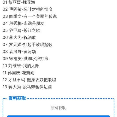
01 彭丽媛-槐花海
02 毛阿敏-绿叶对根的情义
03 阎维文-有一个美丽的传说
04 殷秀梅-永远是朋友
05 谷亚玲-长江之歌
06 蒋大为-祝酒歌
07 罗天婵-打起手鼓唱起歌
08 袁晨野-黄河颂
09 宋祖英-洪湖水浪打浪
10 刘维维-我的太阳
11 孙国庆-花瓣雨
12 才旦卓玛-翻身农奴把歌唱
13 蒋大为-骏马奔驰保边疆
资料获取
资料获取