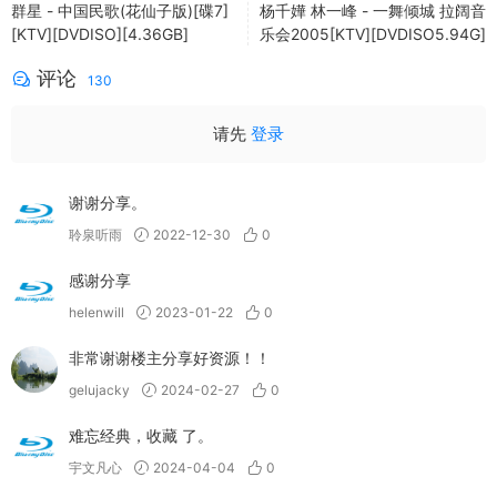
群星 - 中国民歌(花仙子版)[碟7]
杨千嬅 林一峰 - 一舞倾城 拉阔音
[KTV][DVDISO][4.36GB]
乐会2005[KTV][DVDISO5.94G]
评论
130
请先
登录
谢谢分享。
聆泉听雨
2022-12-30
0
感谢分享
helenwill
2023-01-22
0
非常谢谢楼主分享好资源！！
gelujacky
2024-02-27
0
难忘经典，收藏 了。
宇文凡心
2024-04-04
0