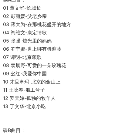
01 董文华-长城长
02 彭丽媛-父老乡亲
03 蒋大为-在那桃花盛开的地方
04 阎维文-康定情歌
05 张强-烛光里的妈妈
06 罗宁娜-世上哪有树缠藤
07 谭明-北京颂歌
08 袁晨野-可爱的一朵玫瑰花
09 幺红-我爱你中国
10 才旦卓玛-北京的金山上
11 王咏春-船工号子
12 罗天婵-孤独的牧羊人
13 于文华-北京小吃
碟B曲目：