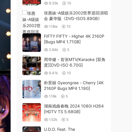
9.35k
10
张惠妹-A级娱乐2002世界巡回演唱
会 豪华版《DVD-ISO5.89GB》
1.18w
10
FIFTY FIFTY - Higher 4K 2160P
[Bugs MP4 1.71GB]
2.94k
5
周华健 - 首张MTV/Karaoke [双角
度][DVD-ISO 6.70G]
9.41k
10
朴景丽 Gyeongree - Cherry [4K
2160P Bugs MP4 1.19G]
1.16k
5
湖南戏曲春晚 2024 1080i H264
[HDTV TS 5.68GB]
1.52k
5
U.D.O. Feat. The