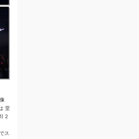
映像
は 堂
) 2
選でス