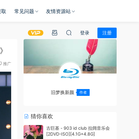
获取
常见问题
友情资源站
登录
注册
G》
推广
旧梦换新颜
作者
猜你喜欢
古巨基 - 903 id club 拉阔音乐会
[2DVD-ISO][4.1G+4.8G]