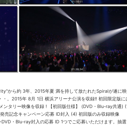
ravity"から約 3年、2015年夏 満を持して放たれたSpiralが遂に
・・。2015年 8月 1日 横浜アリーナ公演を収録!! 初回限定版に
映像を収録 ! 【初回版仕様】 (DVD・Blu-ray共通) (1
3) 発売記念キャンペーン応募 ID封入 (4) 初回版のみ収録映像
ンペーンDVD・Blu-ray封入の応募 ID 1つでご応募いただけます。抽