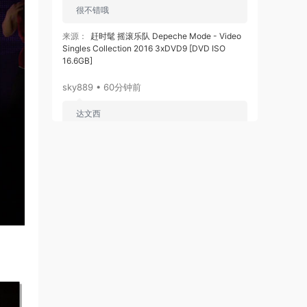
很不错哦
来源：
赶时髦 摇滚乐队 Depeche Mode - Video
Singles Collection 2016 3xDVD9 [DVD ISO
16.6GB]
sky889 • 60分钟前
达文西
来源：
达西·布塞尔 & 凯瑟琳·詹金斯 Darcey
Bussell & Katherine Jenkins - Viva La Diva
2008 [DVD ISO 7.25GB]
wwbsxgd • 1小时前
经典回忆
来源：
孟庭苇精选 （2DVD-ISO4.37G）
wwbsxgd • 1小时前
偶像经典