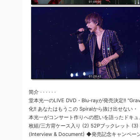
简介 · · · · · ·
堂本光一のLIVE DVD・Blu-rayが発売決定!! "G
化!! あなたはもうこの Spiralから抜け出せない・
本光一がコンサート作りへの想いを語ったドキュメンタリー
枚組/三方背ケース入り (2) 52Pブックレット (
(Interview & Document) ◆発売記念キャ