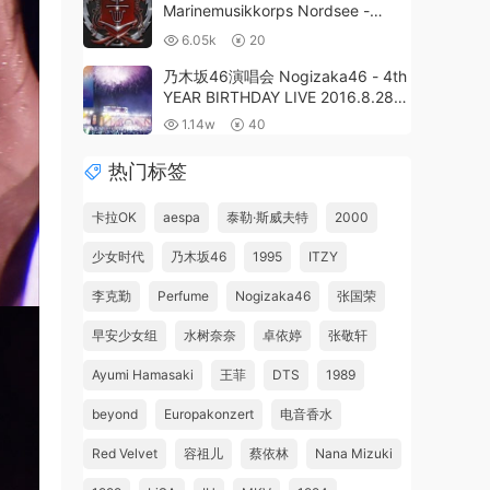
Marinemusikkorps Nordsee -
Navy Metal Night 2014《BDMV
6.05k
20
21.6G》
乃木坂46演唱会 Nogizaka46 - 4th
YEAR BIRTHDAY LIVE 2016.8.28-
30 JINGU STADIUM《ISO4碟
1.14w
40
152G》
热门标签
卡拉OK
aespa
泰勒·斯威夫特
2000
少女时代
乃木坂46
1995
ITZY
李克勤
Perfume
Nogizaka46
张国荣
早安少女组
水树奈奈
卓依婷
张敬轩
Ayumi Hamasaki
王菲
DTS
1989
beyond
Europakonzert
电音香水
Red Velvet
容祖儿
蔡依林
Nana Mizuki