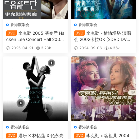
香港演唱会
香港演唱会
李克勤 2005 演奏厅 Ha
李克勤 - 情情塔塔 演唱
DVD
DVD
cken Lee Concert Hall 2006
会 2002卡拉OK [2DVD DVD
CD+DVD [DVD ISO 7.42GB]
14.55GB]
2025-04-21
3.23k
2024-09-06
4.36k
20
15
香港演唱会
香港演唱会
港乐 X 林忆莲 X 伦永亮
李克勤 x 容祖儿 2004
DVD
DVD