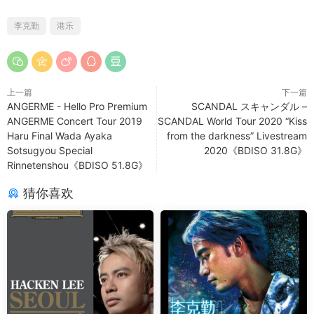
李克勤
港乐
上一篇
下一篇
ANGERME - Hello Pro Premium
SCANDAL スキャンダル –
ANGERME Concert Tour 2019
SCANDAL World Tour 2020 “Kiss
Haru Final Wada Ayaka
from the darkness” Livestream
Sotsugyou Special
2020《BDISO 31.8G》
Rinnetenshou《BDISO 51.8G》
猜你喜欢