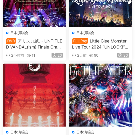
日本演唱会
日本演唱会
アリス九號. - UNTITLE
Little Glee Monster
DVD
Blu-Ray
D VANDAL(ism) Finale Grace
Live Tour 2024 “UNLOCK!”
d The Beautiful Day Limited
[2024.07.06] [自购原盘] [BDI
2小时前
11
20
2天前
90
30
Edition [2009.11.11] [3DVD I
SO 39.8GB]
SO 7.53GB]
日本演唱会
日本演唱会