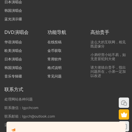
日本演唱会
韩国演唱会
蓝光演示碟
DVD演唱会
功能导航
高抬贵手
华语演唱会
在线投稿
这么大的互联网，相见
既是缘分
欧美演唱会
金币获取
小弟经营小站不易，如
无意冒犯到大佬
日本演唱会
常用软件
请大佬搞台贵手，指出
韩国演唱会
格式说明
问题所在，小弟一定加
以改进
音乐专辑碟
常见问题
联系方式
处理网站各种问题
联系微信：lgychcom
联系邮箱：lgych@outlook.com
蓝光演唱会网 - 专注于ISO和BDMV蓝光演唱会下载服务