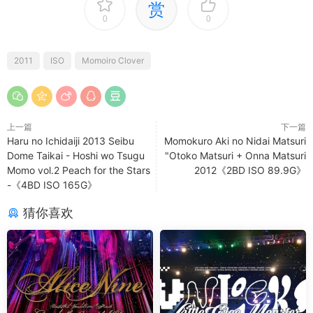
赏
0
0
2011
ISO
Momoiro Clover
上一篇
下一篇
Haru no Ichidaiji 2013 Seibu
Momokuro Aki no Nidai Matsuri
Dome Taikai - Hoshi wo Tsugu
"Otoko Matsuri + Onna Matsuri
Momo vol.2 Peach for the Stars
2012《2BD ISO 89.9G》
-《4BD ISO 165G》
猜你喜欢