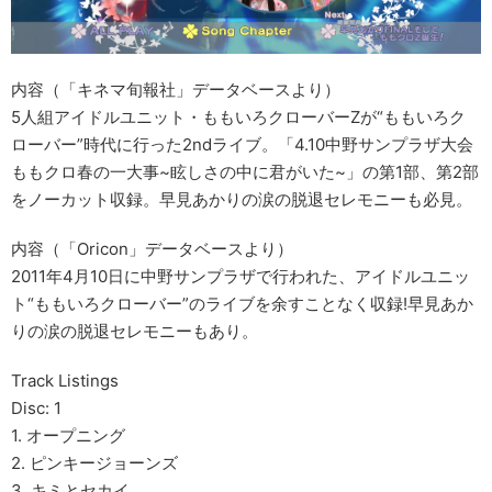
内容（「キネマ旬報社」データベースより）
5人組アイドルユニット・ももいろクローバーZが“ももいろク
ローバー”時代に行った2ndライブ。「4.10中野サンプラザ大会
ももクロ春の一大事~眩しさの中に君がいた~」の第1部、第2部
をノーカット収録。早見あかりの涙の脱退セレモニーも必見。
内容（「Oricon」データベースより）
2011年4月10日に中野サンプラザで行われた、アイドルユニッ
ト“ももいろクローバー”のライブを余すことなく収録!早見あか
りの涙の脱退セレモニーもあり。
Track Listings
Disc: 1
1. オープニング
2. ピンキージョーンズ
3. キミとセカイ