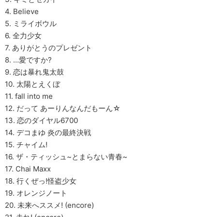
4. Believe
5. ミライボウル
6. 全力少女
7. ありがとうのプレゼント
8. …愛ですか?
9. 恋は暴れ鬼太鼓
10. 太陽とえくぼ
11. fall into me
12. だって あーりんなんだもーん☆
13. 恋のダイヤル6700
14. デコまゆ 炎の最終決戦
15. チャイム!
16. ザ・ティッシュ~とまらない青春~
17. Chai Maxx
18. 行くぜっ!怪盗少女
19. オレンジノート
20. 未来へススメ! (encore)