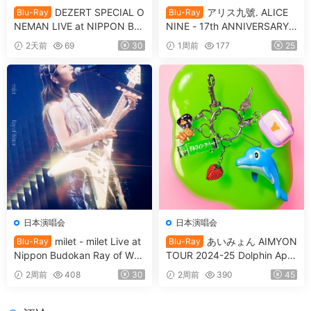
DEZERT SPECIAL O
アリス九號. ALICE
Blu-Ray
Blu-Ray
NEMAN LIVE at NIPPON BU
NINE - 17th ANNIVERSARY L
DOKAN Kimi no shinzou o sa
IVE 『17th THEATER』CD+B
2天前
69
30
1周前
177
25
waru 「君の心臓を触る」[20
D [2021.12.29] [BDISO 20.9
25.05.14] [BDISO 41.1GB]
GB]
日本演唱会
日本演唱会
milet - milet Live at
あいみょん AIMYON
Blu-Ray
Blu-Ray
Nippon Budokan Ray of Wat
TOUR 2024-25 Dolphin Apar
er [2026.06.17] [BDISO 41.3
tment IN Osaka Castle Hall
2周前
408
30
2周前
390
45
GB]
[2025.09.17] [BDISO 2BD 9
0.8GB]