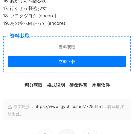
16. あかりんへ贈る歌
17. 行くぜっ!怪盗少女
18. ツヨクツヨク (encore)
19. あの空へ向かって (encore)
资料获取
资料获取
立即下载
积分获取
格式说明
硬盘科普
常用软件
原文链接：
https://www.lgych.com/27725.html
，转载请注
明出处。