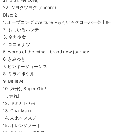
21. 走れ! (encore)
22. ツヨクツヨク (encore)
Disc: 2
1. オープニング:overture ~ももいろクローバー参上!!~
2. ももいろパンチ
3. 全力少女
4. ココ☆ナツ
5. words of the mind ~brand new journey~
6. きみゆき
7. ピンキージョーンズ
8. ミライボウル
9. Believe
10. 気分はSuper Girl!
11. 走れ!
12. キミとセカイ
13. Chai Maxx
14. 未来へススメ!
15. オレンジノート