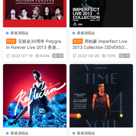
香港演唱会
香港演唱会
宝丽金30周年 Polygra
周柏豪 Imperfect Live
DVD
DVD
m Forever Live 2013 香港演
2013 Collection [2DVDISO+2
唱会 [DVD ISO 7.91GB]
CD］
2023-07-19
8.54k
10
2022-09-26
7.97k
15
香港演唱会
香港演唱会