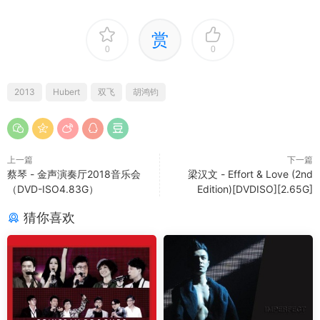
赏
0
0
2013
Hubert
双飞
胡鸿钧
上一篇
下一篇
蔡琴 - 金声演奏厅2018音乐会
梁汉文 - Effort & Love (2nd
（DVD-ISO4.83G）
Edition)[DVDISO][2.65G]
猜你喜欢