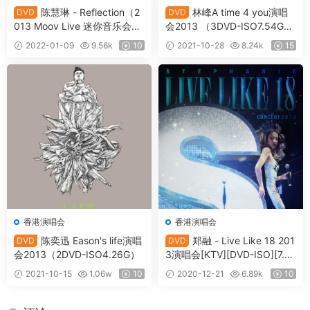
陈慧琳 - Reflection（2
林峰A time 4 you演唱
DVD
DVD
013 Moov Live 迷你音乐会）
会2013 （3DVD-ISO7.54G+
（DVD/ISO/7.18G）
7.45G+7.29G）
2022-01-09
9.56k
10
2021-10-28
8.24k
15
香港演唱会
香港演唱会
陈奕迅 Eason's life演唱
郑融 - Live Like 18 201
DVD
DVD
会2013（2DVD-ISO4.26G）
3演唱会[KTV][DVD-ISO][7.27
G]
2021-10-15
1.06w
10
2020-12-21
6.89k
10