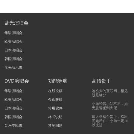
蓝光演唱会
华语演唱会
欧美演唱会
日本演唱会
韩国演唱会
蓝光演示碟
DVD演唱会
功能导航
高抬贵手
华语演唱会
在线投稿
这么大的互联网，相见
既是缘分
欧美演唱会
金币获取
小弟经营小站不易，如
无意冒犯到大佬
日本演唱会
常用软件
请大佬搞台贵手，指出
韩国演唱会
格式说明
问题所在，小弟一定加
以改进
音乐专辑碟
常见问题