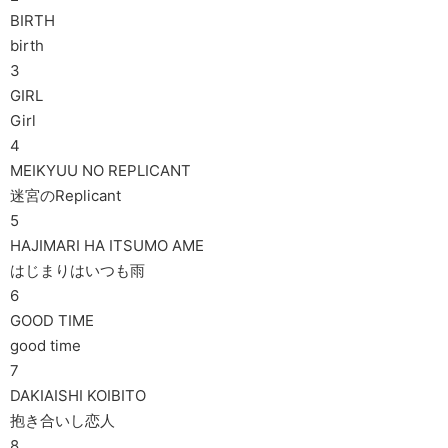
BIRTH
birth
3
GIRL
Girl
4
MEIKYUU NO REPLICANT
迷宮のReplicant
5
HAJIMARI HA ITSUMO AME
はじまりはいつも雨
6
GOOD TIME
good time
7
DAKIAISHI KOIBITO
抱き合いし恋人
8