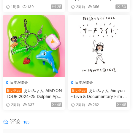
IVE 『17th THEATER』CD+B
er [2026.06.17] [BDISO 41.3
1周前
139
25
2周前
356
30
D [2021.12.29] [BDISO 20.9
GB]
GB]
日本演唱会
日本演唱会
あいみょん AIMYON
あいみょん Aimyon
Blu-Ray
Blu-Ray
TOUR 2024-25 Dolphin Apar
- Live & Documentary Film AI
tment IN Osaka Castle Hall
MYON Acoustic Live 2022 -
2周前
337
45
2周前
262
45
[2025.09.17] [BDISO 2BD 9
Searchlight- in Hanshin Koshi
0.8GB]
en Stadium [2023.07.19] [BD
ISO 2BD 80.1GB]
评论
185