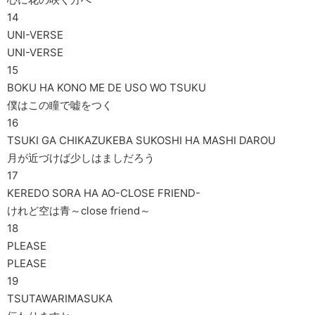
14
UNI-VERSE
UNI-VERSE
15
BOKU HA KONO ME DE USO WO TSUKU
僕はこの瞳で嘘をつく
16
TSUKI GA CHIKAZUKEBA SUKOSHI HA MASHI DAROU
月が近づけば少しはましだろう
17
KEREDO SORA HA AO-CLOSE FRIEND-
けれど空は青～close friend～
18
PLEASE
PLEASE
19
TSUTAWARIMASUKA