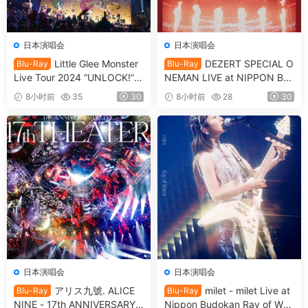
日本演唱会
日本演唱会
Little Glee Monster
DEZERT SPECIAL O
Blu-Ray
Blu-Ray
Live Tour 2024 “UNLOCK!”
NEMAN LIVE at NIPPON BU
[2024.07.06] [自购原盘] [BDI
DOKAN Kimi no shinzou o sa
8小时前
35
30
8小时前
28
30
SO 39.8GB]
waru 「君の心臓を触る」[20
25.05.14] [BDISO 41.1GB]
日本演唱会
日本演唱会
アリス九號. ALICE
milet - milet Live at
Blu-Ray
Blu-Ray
NINE - 17th ANNIVERSARY L
Nippon Budokan Ray of Wat