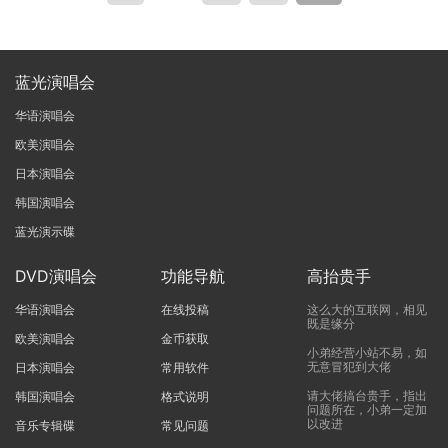
蓝光演唱会
华语演唱会
欧美演唱会
日本演唱会
韩国演唱会
蓝光演示碟
DVD演唱会
功能导航
高抬贵手
华语演唱会
在线投稿
这么大的互联网，相见
既是缘分
欧美演唱会
金币获取
小弟经营小站不易，如
无意冒犯到大佬
日本演唱会
常用软件
请大佬搞台贵手，指出
韩国演唱会
格式说明
问题所在，小弟一定加
以改进
音乐专辑碟
常见问题