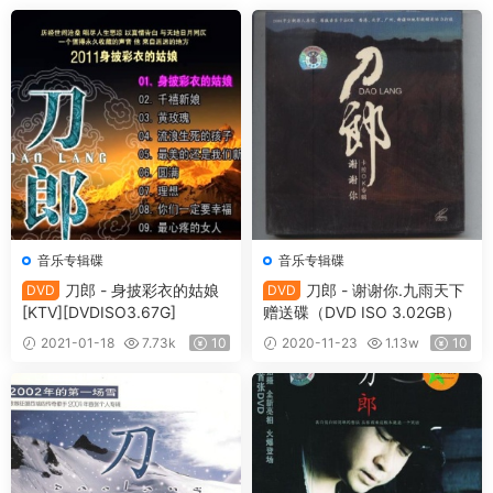
音乐专辑碟
音乐专辑碟
刀郎 - 身披彩衣的姑娘
刀郎 - 谢谢你.九雨天下
DVD
DVD
[KTV][DVDISO3.67G]
赠送碟（DVD ISO 3.02GB）
2021-01-18
7.73k
10
2020-11-23
1.13w
10