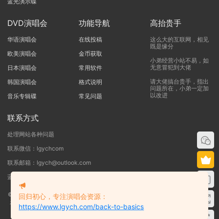
蓝光演示碟
DVD演唱会
功能导航
高抬贵手
华语演唱会
在线投稿
这么大的互联网，相见
既是缘分
欧美演唱会
金币获取
小弟经营小站不易，如
无意冒犯到大佬
日本演唱会
常用软件
请大佬搞台贵手，指出
韩国演唱会
格式说明
问题所在，小弟一定加
以改进
音乐专辑碟
常见问题
联系方式
处理网站各种问题
联系微信：lgychcom
联系邮箱：lgych@outlook.com
蓝光演唱会网 - 专注于ISO和BDMV蓝光演唱会下载服务
©2019-2026
蓝光演唱会
本站资源来源于网络用户网盘投稿，本站服务器不储
回归初心，专注演唱会资源：
存任何演唱会资源，版权归原作者所有，若侵犯了您的合法权益，请联系我们
https://www.lgych.com/back-to-basics
删除！