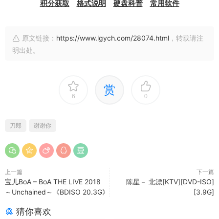
积分获取
格式说明
硬盘科普
常用软件
原文链接：
https://www.lgych.com/28074.html
，转载请注
明出处。
赏
6
0
刀郎
谢谢你
上一篇
下一篇
宝儿BoA – BoA THE LIVE 2018
陈星－ 北漂[KTV][DVD-ISO]
～Unchained～《BDISO 20.3G》
[3.9G]
猜你喜欢