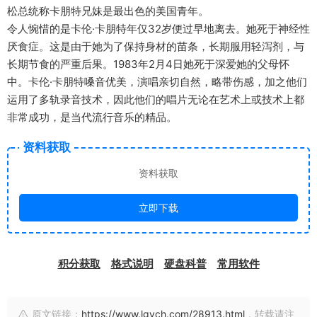
松总统称卡朋特兄妹是最出色的美国青年。
令人惋惜的是卡伦·卡朋特年仅32岁便过早地离去。她死于神经性
厌食症。这是由于她为了保持身材的苗条，长期服用轻泻剂，与
长期节食的严重后果。1983年2月4日她死于深爱她的父母怀
中。卡伦·卡朋特嗓音优美，演唱亲切自然，略带伤感，加之他们
运用了多轨录音技术，因此他们的唱片无论在艺术上或技术上都
非常成功，是当代流行音乐的精品。
资料获取
资料获取
立即下载
积分获取
格式说明
硬盘科普
常用软件
原文链接：
https://www.lgych.com/28913.html
，转载请注