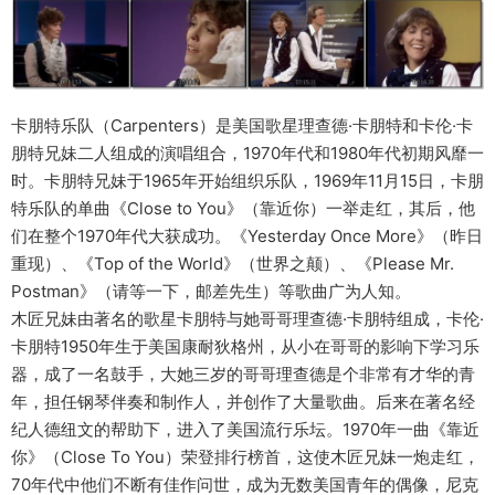
卡朋特乐队（Carpenters）是美国歌星理查德·卡朋特和卡伦·卡
朋特兄妹二人组成的演唱组合，1970年代和1980年代初期风靡一
时。卡朋特兄妹于1965年开始组织乐队，1969年11月15日，卡朋
特乐队的单曲《Close to You》（靠近你）一举走红，其后，他
们在整个1970年代大获成功。《Yesterday Once More》（昨日
重现）、《Top of the World》（世界之颠）、《Please Mr.
Postman》（请等一下，邮差先生）等歌曲广为人知。
木匠兄妹由著名的歌星卡朋特与她哥哥理查德·卡朋特组成，卡伦·
卡朋特1950年生于美国康耐狄格州，从小在哥哥的影响下学习乐
器，成了一名鼓手，大她三岁的哥哥理查德是个非常有才华的青
年，担任钢琴伴奏和制作人，并创作了大量歌曲。后来在著名经
纪人德纽文的帮助下，进入了美国流行乐坛。1970年一曲《靠近
你》（Close To You）荣登排行榜首，这使木匠兄妹一炮走红，
70年代中他们不断有佳作问世，成为无数美国青年的偶像，尼克