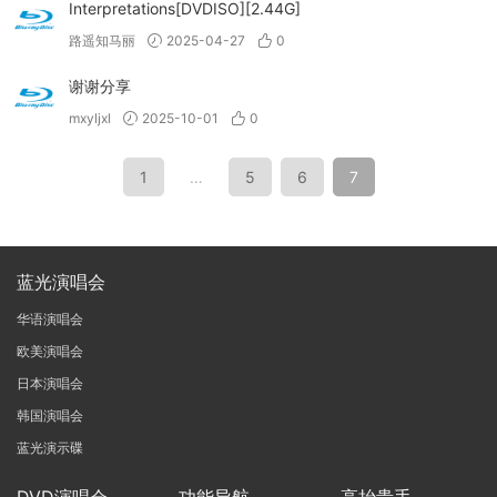
Interpretations[DVDISO][2.44G]
路遥知马丽
2025-04-27
0
谢谢分享
mxyljxl
2025-10-01
0
1
…
5
6
7
蓝光演唱会
华语演唱会
欧美演唱会
日本演唱会
韩国演唱会
蓝光演示碟
DVD演唱会
功能导航
高抬贵手