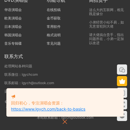
华语演唱会
在线投稿
这么大的互联网，相见
既是缘分
欧美演唱会
金币获取
小弟经营小站不易，如
无意冒犯到大佬
日本演唱会
常用软件
请大佬搞台贵手，指出
韩国演唱会
格式说明
问题所在，小弟一定加
以改进
音乐专辑碟
常见问题
联系方式
处理网站各种问题
联系微信：lgychcom
联系邮箱：lgych@outlook.com
蓝光演唱会网 - 专注于ISO和BDMV蓝光演唱会下载服务
©2019-2026
蓝光演唱会
本站资源来源于网络用户网盘投稿，本站服务器不储
回归初心，专注演唱会资源：
存任何演唱会资源，版权归原作者所有，若侵犯了您的合法权益，请联系我们
https://www.lgych.com/back-to-basics
删除！
本站联系邮箱：lgych@outlook.com