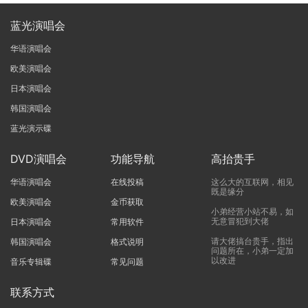
蓝光演唱会
华语演唱会
欧美演唱会
日本演唱会
韩国演唱会
蓝光演示碟
DVD演唱会
功能导航
高抬贵手
华语演唱会
在线投稿
这么大的互联网，相见
既是缘分
欧美演唱会
金币获取
小弟经营小站不易，如
无意冒犯到大佬
日本演唱会
常用软件
请大佬搞台贵手，指出
韩国演唱会
格式说明
问题所在，小弟一定加
以改进
音乐专辑碟
常见问题
联系方式