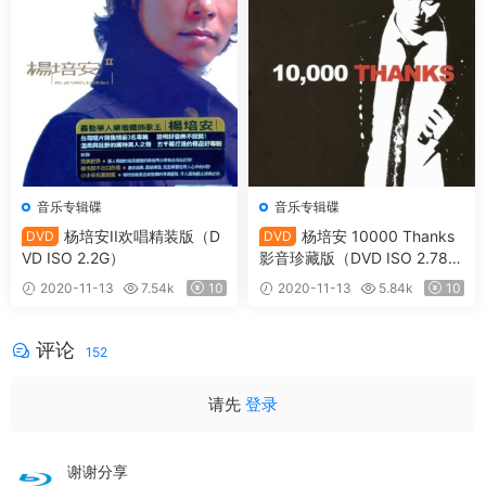
音乐专辑碟
音乐专辑碟
杨培安II欢唱精装版（D
杨培安 10000 Thanks
DVD
DVD
VD ISO 2.2G）
影音珍藏版（DVD ISO 2.78
G）
2020-11-13
7.54k
10
2020-11-13
5.84k
10
评论
152
请先
登录
谢谢分享