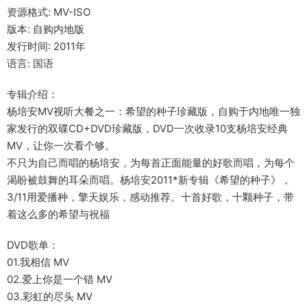
资源格式: MV-ISO
版本: 自购内地版
发行时间: 2011年
语言: 国语
专辑介绍：
杨培安MV视听大餐之一：希望的种子珍藏版，自购于内地唯一独
家发行的双碟CD+DVD珍藏版，DVD一次收录10支杨培安经典
MV，让你一次看个够。
不只为自己而唱的杨培安，为每首正面能量的好歌而唱，为每个
渴盼被鼓舞的耳朵而唱。杨培安2011*新专辑《希望的种子》，
3/11用爱播种，擎天娱乐，感动推荐。十首好歌，十颗种子，带
着这么多的希望与祝福
DVD歌单：
01.我相信 MV
02.爱上你是一个错 MV
03.彩虹的尽头 MV