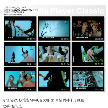
专辑名称: 杨培安MV视听大餐 之 希望的种子珍藏版
歌手: 杨培安