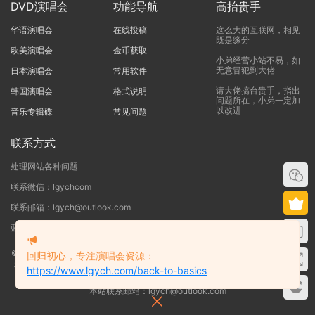
DVD演唱会
功能导航
高抬贵手
华语演唱会
在线投稿
这么大的互联网，相见
既是缘分
欧美演唱会
金币获取
小弟经营小站不易，如
无意冒犯到大佬
日本演唱会
常用软件
请大佬搞台贵手，指出
韩国演唱会
格式说明
问题所在，小弟一定加
以改进
音乐专辑碟
常见问题
联系方式
处理网站各种问题
联系微信：lgychcom
联系邮箱：lgych@outlook.com
蓝光演唱会网 - 专注于ISO和BDMV蓝光演唱会下载服务
©2019-2026
蓝光演唱会
本站资源来源于网络用户网盘投稿，本站服务器不储
回归初心，专注演唱会资源：
存任何演唱会资源，版权归原作者所有，若侵犯了您的合法权益，请联系我们
https://www.lgych.com/back-to-basics
删除！
本站联系邮箱：lgych@outlook.com