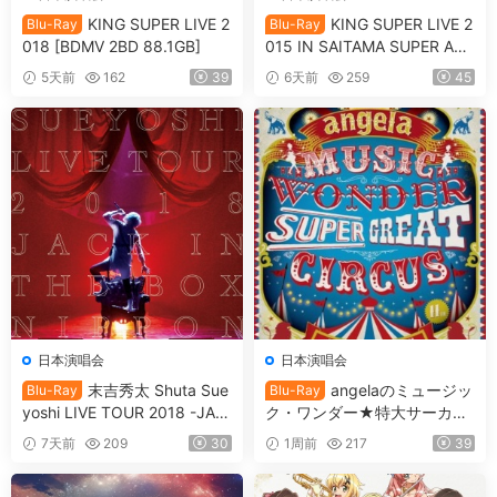
KING SUPER LIVE 2
KING SUPER LIVE 2
Blu-Ray
Blu-Ray
018 [BDMV 2BD 88.1GB]
015 IN SAITAMA SUPER ARE
NA [BDMV 90.9GB]
5天前
162
39
6天前
259
45
日本演唱会
日本演唱会
末吉秀太 Shuta Sue
angelaのミュージッ
Blu-Ray
Blu-Ray
yoshi LIVE TOUR 2018 -JAC
ク・ワンダー★特大サーカス
K IN THE BOX -NIPPON BU
in 日本武道館 ～僕等は目指し
7天前
209
30
1周前
217
39
DOKAN [BDMV 36.7GB]
たShangri-La～ 2017 [BDMV
2BD 78.1GB]