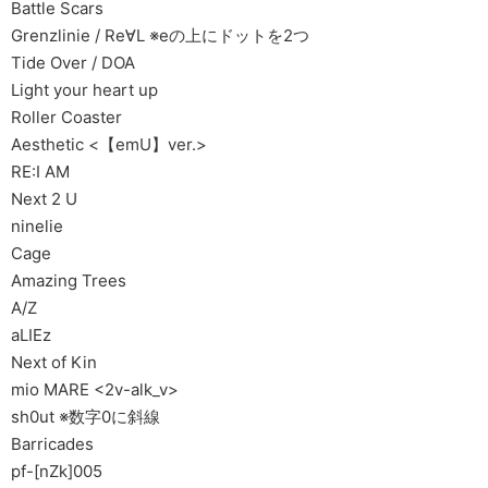
Battle Scars
Grenzlinie / Re∀L ※eの上にドットを2つ
Tide Over / DOA
Light your heart up
Roller Coaster
Aesthetic <【emU】ver.>
RE:I AM
Next 2 U
ninelie
Cage
Amazing Trees
A/Z
aLIEz
Next of Kin
mio MARE <2v-alk_v>
sh0ut ※数字0に斜線
Barricades
pf-[nZk]005