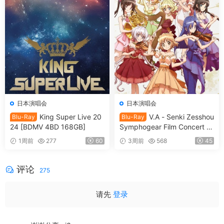
日本演唱会
日本演唱会
King Super Live 20
V.A - Senki Zesshou
Blu-Ray
Blu-Ray
24 [BDMV 4BD 168GB]
Symphogear Film Concert 2
025 SymphoNare 戦姫絶唱
1周前
277
60
3周前
568
45
シンフォギア フィルムコンサ
ート2025 [2026.07.15] [BDM
V 80.3GB]
评论
275
请先
登录