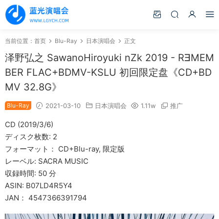
当前位置：
首页
Blu-Ray
日本演唱会
正文
泽野弘之 SawanoHiroyuki nZk 2019 - R∃MEM
BER FLAC+BDMV-KSLU 初回限定盘《CD+BD
MV 32.8G》
Blu-Ray
2021-03-10
日本演唱会
1.11w
推广
CD (2019/3/6)
ディスク枚数: 2
フォーマット： CD+Blu-ray, 限定版
レーベル: SACRA MUSIC
収録時間: 50 分
ASIN: B07LD4R5Y4
JAN： 4547366391794