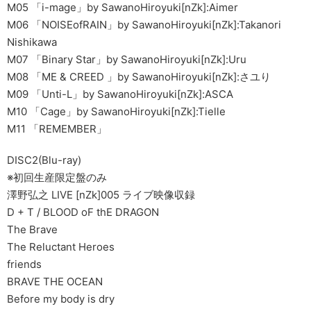
M05 「i-mage」by SawanoHiroyuki[nZk]:Aimer
M06 「NOISEofRAIN」by SawanoHiroyuki[nZk]:Takanori
Nishikawa
M07 「Binary Star」by SawanoHiroyuki[nZk]:Uru
M08 「ME & CREED 」by SawanoHiroyuki[nZk]:さユり
M09 「Unti-L」by SawanoHiroyuki[nZk]:ASCA
M10 「Cage」by SawanoHiroyuki[nZk]:Tielle
M11 「REMEMBER」
DISC2(Blu-ray)
※初回生産限定盤のみ
澤野弘之 LIVE [nZk]005 ライブ映像収録
D + T / BLOOD oF thE DRAGON
The Brave
The Reluctant Heroes
friends
BRAVE THE OCEAN
Before my body is dry