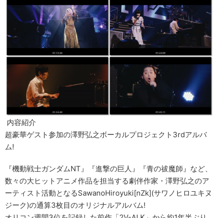
内容紹介
超豪華ゲスト参加の澤野弘之ボーカルプロジェクト3rdアルバ
ム!
『機動戦士ガンダムNT』『進撃の巨人』『青の祓魔師』など、
数々の大ヒットアニメ作品を担当する劇伴作家・澤野弘之のア
ーティスト活動となるSawanoHiroyuki[nZk](サワノヒロユキヌ
ジーク)の通算3枚目のオリジナルアルバム!
オリコン週間3位を記録した前作「2V-ALK」から約1年半ぶり