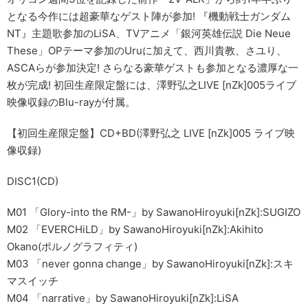
となる今作には超豪華なゲスト陣が参加! 『機動戦士ガンダム
NT』主題歌参加のLiSA、TVアニメ「銀河英雄伝説 Die Neue
These」OPテーマ参加のUruに加えて、西川貴教、さユり、
ASCAらが参加決定! さらなる豪華ゲストも参加となる濃厚な一
枚が完成! 初回生産限定盤には、澤野弘之LIVE [nZk]005ライブ
映像収録のBlu-rayが付属。
【初回生産限定盤】CD+BD(澤野弘之 LIVE [nZk]005 ライブ映
像収録)
DISC1(CD)
M01 「Glory-into the RM-」by SawanoHiroyuki[nZk]:SUGIZO
M02 「EVERCHiLD」by SawanoHiroyuki[nZk]:Akihito
Okano(ポルノグラフィティ)
M03 「never gonna change」by SawanoHiroyuki[nZk]:スキ
マスイッチ
M04 「narrative」by SawanoHiroyuki[nZk]:LiSA