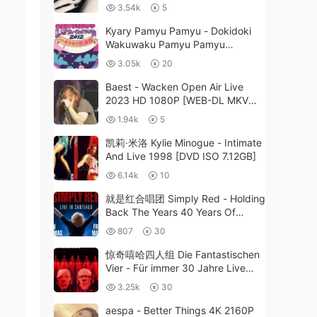
211MB]
3.54k
5
Kyary Pamyu Pamyu - Dokidoki
Wakuwaku Pamyu Pamyu
Revolution Land 2012 in Kirakira
3.05k
20
Budokan 2013 [BDMV 38.5GB]
Baest - Wacken Open Air Live
2023 HD 1080P [WEB-DL MKV
3GB]
1.94k
5
凯莉·米洛 Kylie Minogue - Intimate
And Live 1998 [DVD ISO 7.12GB]
6.14k
10
就是红合唱团 Simply Red - Holding
Back The Years 40 Years Of
Simply Red 2025 [BDMV 33GB]
807
30
惊奇嘻哈四人组 Die Fantastischen
Vier - Für immer 30 Jahre Live
2022《BDISO 27.2GB》
3.25k
30
aespa - Better Things 4K 2160P