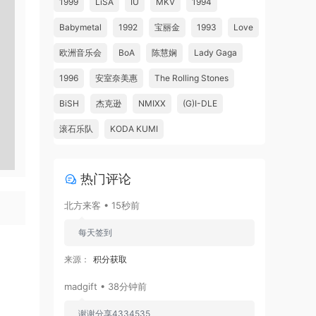
1999
LiSA
IU
MKV
1994
Babymetal
1992
宝丽金
1993
Love
欧洲音乐会
BoA
陈慧娴
Lady Gaga
1996
安室奈美惠
The Rolling Stones
BiSH
杰克逊
NMIXX
(G)I-DLE
滚石乐队
KODA KUMI
热门评论
北方来客 • 15秒前
每天签到
来源：
积分获取
madgift • 38分钟前
谢谢分享4334535