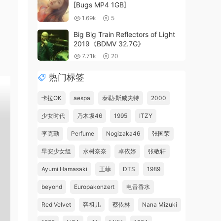
[Bugs MP4 1GB]
1.69k
5
Big Big Train Reflectors of Light
2019《BDMV 32.7G》
7.71k
20
热门标签
卡拉OK
aespa
泰勒·斯威夫特
2000
少女时代
乃木坂46
1995
ITZY
李克勤
Perfume
Nogizaka46
张国荣
早安少女组
水树奈奈
卓依婷
张敬轩
Ayumi Hamasaki
王菲
DTS
1989
beyond
Europakonzert
电音香水
Red Velvet
容祖儿
蔡依林
Nana Mizuki