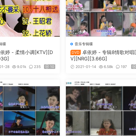
辑碟
音乐专辑碟
依婷 - 柔情小调[KTV][D
卓依婷 - 专辑8情歌对唱[
DVD
O3G]
V][NRG][3.66G]
01-28
9.01k
235
10
2021-01-14
6.58k
197