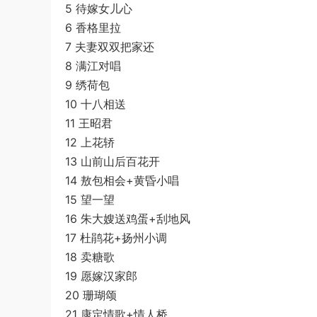
5 待嫁女儿心
6 香格里拉
7 夫妻双双把家还
8 满江对唱
9 绣荷包
10 十八相送
11 王昭君
12 上花轿
13 山前山后百花开
14 敖包相会+黄昏小唱
15 望一望
16 朱大嫂送鸡蛋+刮地风
17 杜鹃花+扬州小调
18 卖糖歌
19 愿嫁汉家郎
20 珊瑚颂
21 康定情歌+情人桥