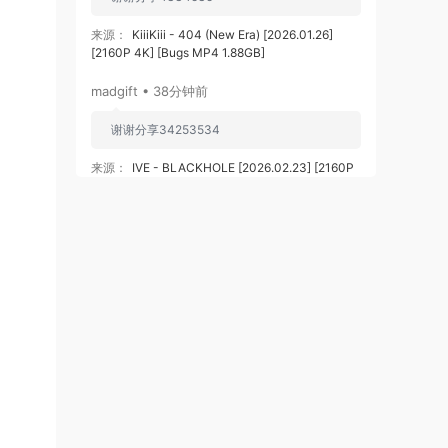
来源：
KiiiKiii - 404 (New Era) [2026.01.26]
[2160P 4K] [Bugs MP4 1.88GB]
madgift • 38分钟前
谢谢分享34253534
来源：
IVE - BLACKHOLE [2026.02.23] [2160P
4K] [Bugs MP4 1.19GB]
115833008@qq.com • 47分钟前
感谢分享好资源
来源：
滚石乐队 The Rolling Stones - Black and
Blue 2025 [BDMV 44.4GB]
115833008@qq.com • 49分钟前
这个必须买了
来源：
ZARD 35th Anniversary LIVE“What a