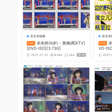
音乐专辑碟
音乐专
卓依婷(9岁) - 黄梅调[KTV]
卓
DVD
DVD
[DVD-ISO][3.73G]
VD-IS
2021-01-31
8.44k
244
10
2021-