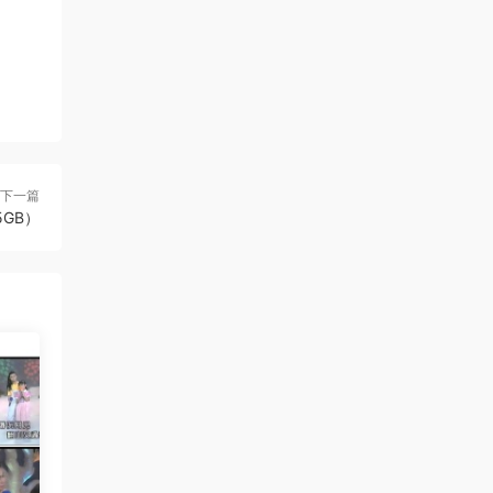
camel0720 • 5小时前
感謝熱心分享
来源：
イロクイ。 - 鋼鉄の空と涙と夢とプライド
と君 [DVD ISO 6.94GB]
xtj7224 • 7小时前
下一篇
5GB）
谢谢分享1542
来源：
EVERGLOW - CODE [2026.03.03]
[2160P 4K] [Bugs MP4 864.3MB]