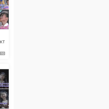
KT
10