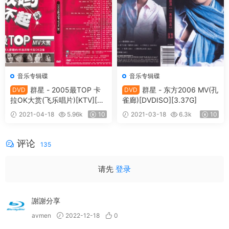
音乐专辑碟
音乐专辑碟
群星 - 2005最TOP 卡
群星 - 东方2006 MV(孔
DVD
DVD
拉OK大赏(飞乐唱片)[KTV][DV
雀廊)[DVDISO][3.37G]
D-ISO4.31G]
2021-04-18
5.96k
10
2021-03-18
6.3k
10
评论
135
请先
登录
謝謝分享
avmen
2022-12-18
0