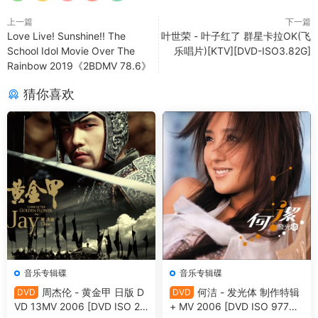
上一篇
下一篇
Love Live! Sunshine!! The
叶世荣 - 叶子红了 群星卡拉OK(飞
School Idol Movie Over The
乐唱片)[KTV][DVD-ISO3.82G]
Rainbow 2019《2BDMV 78.6》
猜你喜欢
音乐专辑碟
音乐专辑碟
周杰伦 - 黄金甲 日版 D
何洁 - 发光体 制作特辑
DVD
DVD
VD 13MV 2006 [DVD ISO 2.
+ MV 2006 [DVD ISO 977M