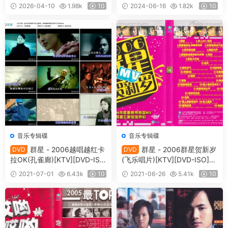
9GB]
B]
2026-04-10
1.98k
10
2024-06-16
1.82k
10
音乐专辑碟
音乐专辑碟
群星 - 2006越唱越红卡
群星 - 2006群星贺新岁
DVD
DVD
拉OK(孔雀廊)[KTV][DVD-ISO
(飞乐唱片)[KTV][DVD-ISO]
4.10G]
[4.32G]
2021-07-01
6.43k
10
2021-06-26
5.41k
10