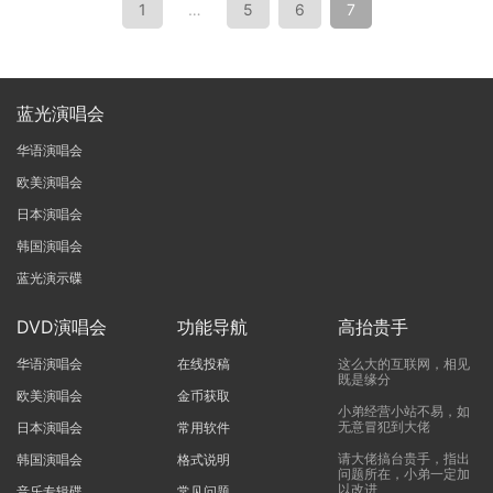
1
…
5
6
7
蓝光演唱会
华语演唱会
欧美演唱会
日本演唱会
韩国演唱会
蓝光演示碟
DVD演唱会
功能导航
高抬贵手
华语演唱会
在线投稿
这么大的互联网，相见
既是缘分
欧美演唱会
金币获取
小弟经营小站不易，如
无意冒犯到大佬
日本演唱会
常用软件
请大佬搞台贵手，指出
韩国演唱会
格式说明
问题所在，小弟一定加
以改进
音乐专辑碟
常见问题