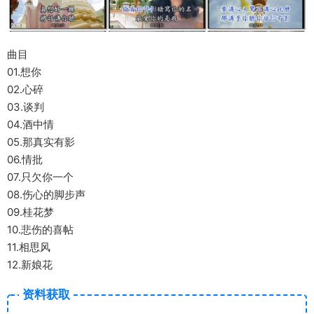
曲目
01.想你
02.心碎
03.谈判
04.酒中情
05.那真实有影
06.情批
07.只欠你一个
08.伤心的脚步声
09.桂花梦
10.悲伤的喜帖
11.相思风
12.新娘花
资料获取