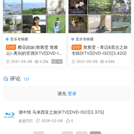
音乐专辑碟
音乐专辑碟
樱花姐妹(詹雅雯 詹雅
詹雅雯 - 青迈&普吉之旅
DVD
DVD
云)-离别的苦酒[KTV][DVD-IS
专辑[KTV][DVD-ISO][3.42G]
O][2.8G]
2021-05-06
5.25k
10
2021-05-06
4.64k
10
评论
121
请先
登录
酒中情 马来西亚之旅[KTV][DVD-ISO][3.37G]
皮皮巴巴
2026-02-08
0