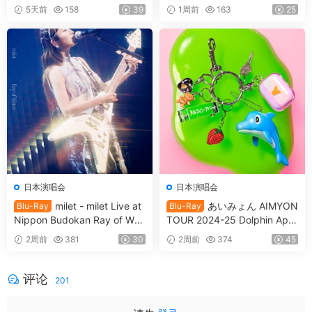
in 日本武道館 ～僕等は目指し
IVE 『17th THEATER』CD+B
5天前
158
39
1周前
163
25
たShangri-La～ 2017 [BDMV
D [2021.12.29] [BDISO 20.9
2BD 78.1GB]
GB]
日本演唱会
日本演唱会
milet - milet Live at
あいみょん AIMYON
Blu-Ray
Blu-Ray
Nippon Budokan Ray of Wat
TOUR 2024-25 Dolphin Apar
er [2026.06.17] [BDISO 41.3
tment IN Osaka Castle Hall
2周前
381
30
2周前
374
45
GB]
[2025.09.17] [BDISO 2BD 9
0.8GB]
评论
201