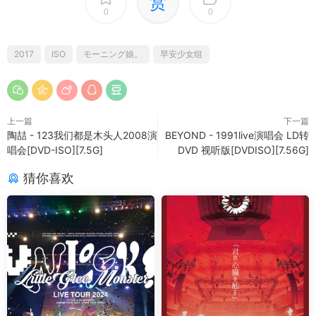
赏
0
0
2017
ISO
モーニング娘。
早安少女组
上一篇
下一篇
陶喆 - 123我们都是木头人2008演
BEYOND - 1991live演唱会 LD转
唱会[DVD-ISO][7.5G]
DVD 视听版[DVDISO][7.56G]
猜你喜欢