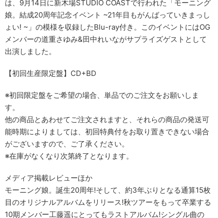
は、9月14日に新木場STUDIO COASTで行われた「モーニング
娘。結成20周年記念イベント ~21年目もがんばっていきまっし
ょい! ~」の模様を収録したBlu-ray付き。このイベントにはOG
メンバーの道重さゆみ&田中れいながサプライズゲストとして
出演しました。
【初回生産限定盤】CD+BD
※初回限定盤をご希望の場合、単品でのご注文をお願いしま
す。
他の商品とあわせてご注文されますと、それらの商品の発送可
能時期によりましては、初回特典付をお取り置きできない場合
がございますので、ご了承ください。
※在庫がなくなり次第終了となります。
メディア掲載レビューほか
モーニング娘。誕生20周年!そして、約3年ぶりとなる通算15枚
目のオリジナルアルバムをリリース!秋ツアーをもって卒業する
10期メンバー工藤遥にとってもラストアルバム!シングル曲の