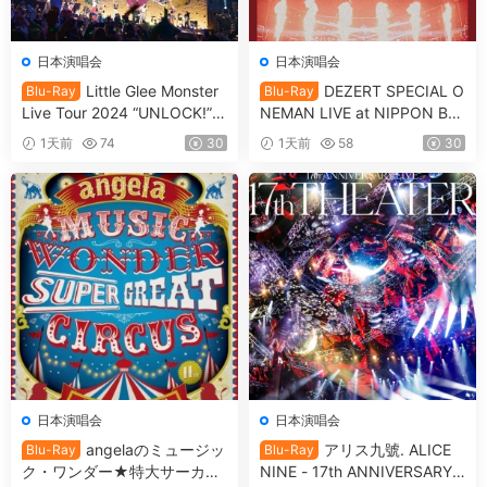
日本演唱会
日本演唱会
Little Glee Monster
DEZERT SPECIAL O
Blu-Ray
Blu-Ray
Live Tour 2024 “UNLOCK!”
NEMAN LIVE at NIPPON BU
[2024.07.06] [自购原盘] [BDI
DOKAN Kimi no shinzou o sa
1天前
74
30
1天前
58
30
SO 39.8GB]
waru 「君の心臓を触る」[20
25.05.14] [BDISO 41.1GB]
日本演唱会
日本演唱会
angelaのミュージッ
アリス九號. ALICE
Blu-Ray
Blu-Ray
ク・ワンダー★特大サーカス
NINE - 17th ANNIVERSARY L