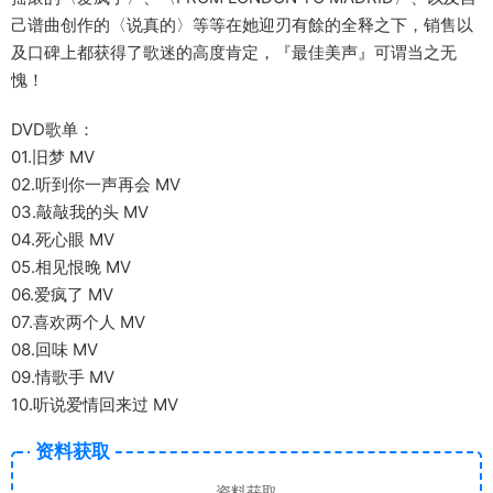
己谱曲创作的〈说真的〉等等在她迎刃有餘的全释之下，销售以
及口碑上都获得了歌迷的高度肯定，『最佳美声』可谓当之无
愧！
DVD歌单：
01.旧梦 MV
02.听到你一声再会 MV
03.敲敲我的头 MV
04.死心眼 MV
05.相见恨晚 MV
06.爱疯了 MV
07.喜欢两个人 MV
08.回味 MV
09.情歌手 MV
10.听说爱情回来过 MV
资料获取
资料获取