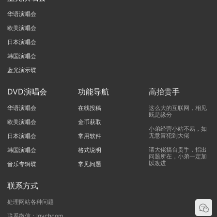
华语演唱会
欧美演唱会
日本演唱会
韩国演唱会
蓝光演示碟
DVD演唱会
功能导航
高抬贵手
华语演唱会
在线投稿
这么大的互联网，相见
既是缘分
欧美演唱会
金币获取
小弟经营小站不易，如
无意冒犯到大佬
日本演唱会
常用软件
请大佬搞台贵手，指出
韩国演唱会
格式说明
问题所在，小弟一定加
以改进
音乐专辑碟
常见问题
联系方式
处理网站各种问题
联系微信：lgychcom