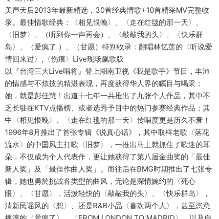
美声天后2013年最新精选，30首经典情歌+10首精采MV完整收
录。最佳情歌经典：〈相见恨晚〉、〈走在红毯的那一天〉、
〈旧梦〉、（听到你一声再会）、〈敲敲我的头〉、〈快乐群
岛〉、（爱疯了 ）、（甘愿）特别收录：翻唱林忆莲的〈听说爱
情回来过〉,〈伤痕〉Live现场飙歌版
以『台湾三大Live唱将』登上湖南卫视《我是歌手》节目，丰沛
的情感与不炫技的精湛表现，再度获得华人界的瞩目与喝采；
她，就是彭佳慧！出道十七年一共推出了九张个人作品，其中不
乏长驻在KTV点播榜、或者选秀予目中的热门参赛经典作品；其
中〈相见恨晚〉、〈走在红毯的那一天〉传唱度更是历久不衰！
1996年8月推出了首张专辑《说真心话》，其中取样老歌〈落花
流水〉的中囯风主打歌〈旧梦〉，一推出马上就抓住了歌迷的耳
朵，不仅成为个人代表作，更让她获得了第八届金曲奖的「最佳
新人奖」及「最佳作曲人奖」。而往后在BMG时期推出了七张专
辑，她也勇於挑战各类型的曲风，无论是深情婉约的〈死心
眼〉、〈甘愿〉，活泼轻快的〈敲敲我的头〉、〈快乐群岛〉，
清新民谣风的〈想〉、还是R&B小品〈喜欢两个人〉，甚至恣意
摇滚的〈爱疯了〉、〈FROM LONDON TO MADRID〉、以及自