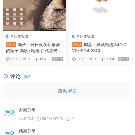
音乐专辑碟
音乐专辑碟
顺子 - 日日夜夜我最爱
周蕙 - 典藏精选Vol.1(D
DVD
DVD
的顺子 新歌+精选 百代星光传
VD-ISO4.23G)
集32（DVD-ISO3.98G）
2021-08-01
1.1w
10
2021-08-01
9.09k
10
评论
206
请先
登录
谢谢分享
zsd1234
2025-07-13
0
感谢分享