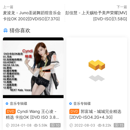
上一篇
下一篇
麦浚龙 - Juno圣诞舞蹈馆音乐会
彭佳慧 - 上天赐给予美声荣耀[MV]
卡拉OK 2002[DVDISO][7.37G]
[DVD-ISO][1.58G]
猜你喜欢
音乐专辑碟
音乐专辑碟
Cyndi Wang 王心凌 -
郭富城 - 城城完全精选
DVD
DVD
精选 卡拉OK [DVD ISO 3.88
[2DVD-ISO4.2G+4.3G]
GB]
2024-01-08
5.59k
10
2022-08-03
8.22k
15