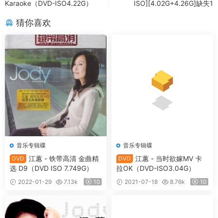
Karaoke（DVD-ISO4.22G）
ISO][4.02G+4.26G]缺失1
猜你喜欢
音乐专辑碟
音乐专辑碟
江蕙 - 铁带高清 金曲精
江蕙 - 当时欲嫁MV 卡
DVD
DVD
选 D9（DVD ISO 7.749G）
拉OK（DVD-ISO3.04G）
2022-01-29
7.13k
10
2021-07-18
8.76k
10