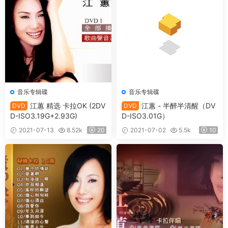
音乐专辑碟
音乐专辑碟
江蕙 精选 卡拉OK (2DV
江蕙 - 半醉半清醒（DV
DVD
DVD
D-ISO3.19G+2.93G)
D-ISO3.01G）
2021-07-13
8.52k
20
2021-07-02
5.5k
10