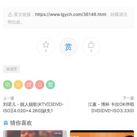
原文链接：
https://www.lgych.com/36146.html
，转载请注
明出处。
赏
6
0
张清芳
上一篇
下一篇
刘珺儿 - 靓人靓歌[KTV][3DVD-
江蕙 - 博杯 卡拉OK伴唱
ISO][4.02G+4.26G]缺失1
DVD(DVD-ISO3.33G)
猜你喜欢