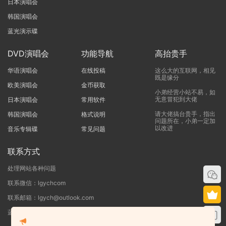
日本演唱会
韩国演唱会
蓝光演示碟
DVD演唱会
功能导航
高抬贵手
华语演唱会
在线投稿
这么大的互联网，相见
既是缘分
欧美演唱会
金币获取
小弟经营小站不易，如
无意冒犯到大佬
日本演唱会
常用软件
请大佬搞台贵手，指出
韩国演唱会
格式说明
问题所在，小弟一定加
以改进
音乐专辑碟
常见问题
联系方式
处理网站各种问题
联系微信：lgychcom
联系邮箱：lgych@outlook.com
蓝光演唱会网 - 专注于ISO和BDMV蓝光演唱会下载服务