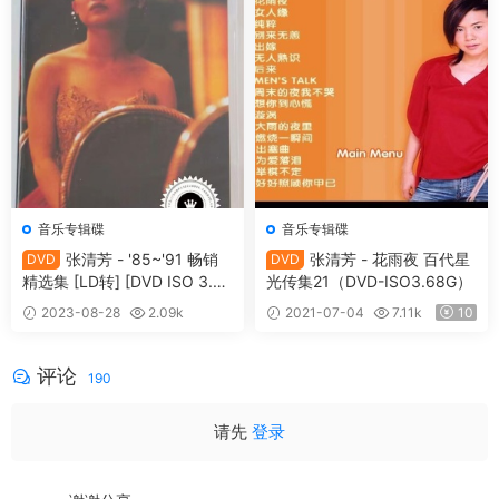
音乐专辑碟
音乐专辑碟
张清芳 - '85~'91 畅销
张清芳 - 花雨夜 百代星
DVD
DVD
精选集 [LD转] [DVD ISO 3.59
光传集21（DVD-ISO3.68G）
G+3.65G]
2023-08-28
2.09k
2021-07-04
7.11k
10
20
评论
190
请先
登录