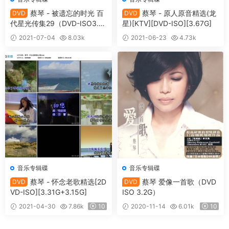
蔡琴 - 被遗忘的时光 百
蔡琴 - 原人原音精选(龙
DVD
DVD
代星光传集29（DVD-ISO3.41
星)[KTV][DVD-ISO][3.67G]
G）
2021-07-04
8.03k
2021-06-23
4.73k
10
10
音乐专辑碟
音乐专辑碟
蔡琴 - 怀念老歌精选[2D
蔡琴 爱像一首歌（DVD
DVD
DVD
VD-ISO][3.31G+3.15G]
ISO 3.2G）
2021-04-30
7.86k
10
2020-11-14
6.01k
10