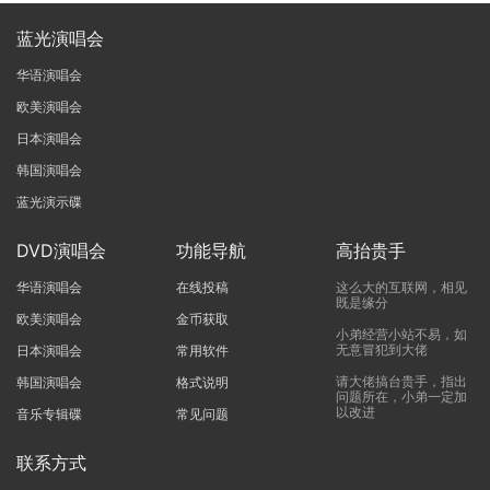
蓝光演唱会
华语演唱会
欧美演唱会
日本演唱会
韩国演唱会
蓝光演示碟
DVD演唱会
功能导航
高抬贵手
华语演唱会
在线投稿
这么大的互联网，相见
既是缘分
欧美演唱会
金币获取
小弟经营小站不易，如
无意冒犯到大佬
日本演唱会
常用软件
请大佬搞台贵手，指出
韩国演唱会
格式说明
问题所在，小弟一定加
以改进
音乐专辑碟
常见问题
联系方式