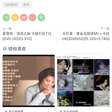
你的眼神
蔡琴
上一篇
下一篇
姜育恒 - 流浪之旅 大陆行[KTV]
古巨基 - 黄金见闻录MV＋卡拉
[DVD-ISO][3.91G]
OK[2DVDISO][5.32G+5.78G]
猜你喜欢
音乐专辑碟
音乐专辑碟