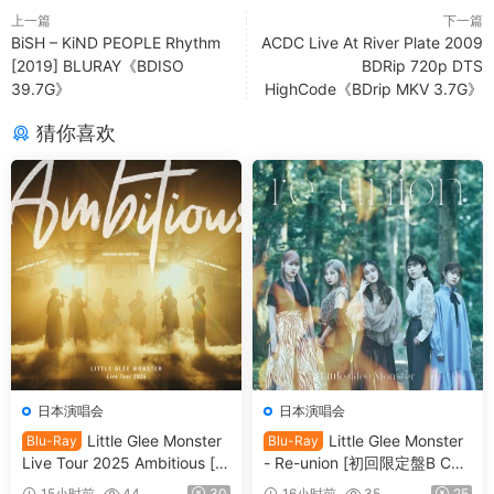
上一篇
下一篇
BiSH – KiND PEOPLE Rhythm
ACDC Live At River Plate 2009
[2019] BLURAY《BDISO
BDRip 720p DTS
39.7G》
HighCode《BDrip MKV 3.7G》
猜你喜欢
日本演唱会
日本演唱会
Little Glee Monster
Little Glee Monster
Blu-Ray
Blu-Ray
Live Tour 2025 Ambitious [自
- Re-union [初回限定盤B CD
购原盘] [BDISO 36.6GB]
＋Blu-ray] [2021.09.22] [自
15小时前
44
30
16小时前
35
25