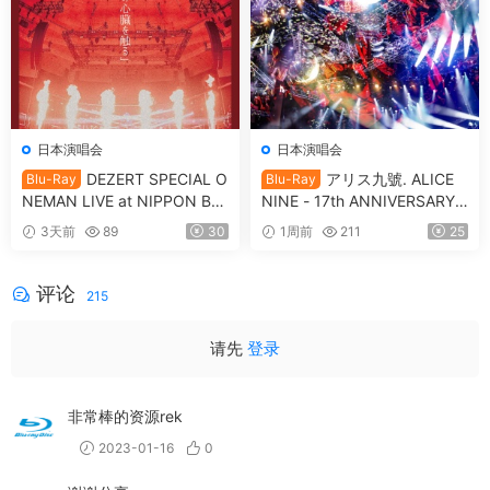
日本演唱会
日本演唱会
DEZERT SPECIAL O
アリス九號. ALICE
Blu-Ray
Blu-Ray
NEMAN LIVE at NIPPON BU
NINE - 17th ANNIVERSARY L
DOKAN Kimi no shinzou o sa
IVE 『17th THEATER』CD+B
3天前
89
30
1周前
211
25
waru 「君の心臓を触る」[20
D [2021.12.29] [BDISO 20.9
25.05.14] [BDISO 41.1GB]
GB]
评论
215
请先
登录
非常棒的资源rek
2023-01-16
0