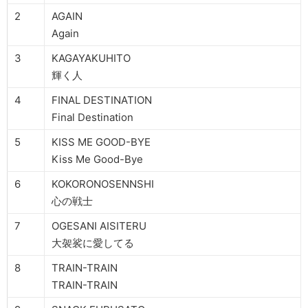
2
AGAIN
Again
3
KAGAYAKUHITO
輝く人
4
FINAL DESTINATION
Final Destination
5
KISS ME GOOD-BYE
Kiss Me Good-Bye
6
KOKORONOSENNSHI
心の戦士
7
OGESANI AISITERU
大袈裟に愛してる
8
TRAIN-TRAIN
TRAIN-TRAIN