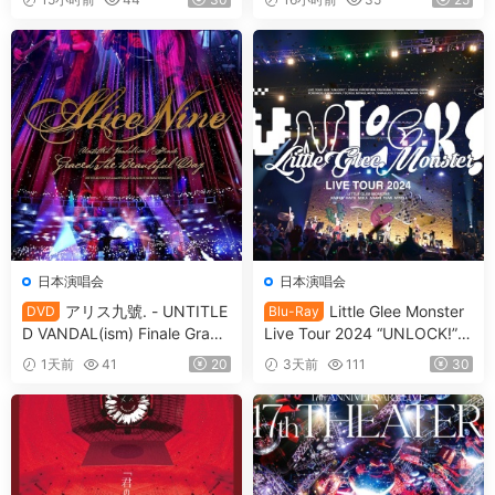
购原盘] [DBISO 22.5GB]
日本演唱会
日本演唱会
アリス九號. - UNTITLE
Little Glee Monster
DVD
Blu-Ray
D VANDAL(ism) Finale Grace
Live Tour 2024 “UNLOCK!”
d The Beautiful Day Limited
[2024.07.06] [自购原盘] [BDI
1天前
41
20
3天前
111
30
Edition [2009.11.11] [3DVD I
SO 39.8GB]
SO 7.53GB]