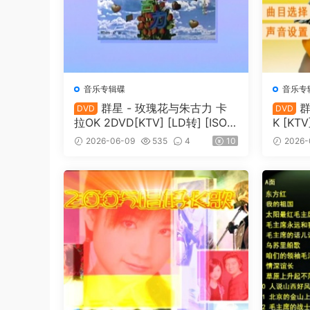
音乐专辑碟
音乐专
群星 - 玫瑰花与朱古力 卡
群
DVD
DVD
拉OK 2DVD[KTV] [LD转] [ISO
K [KTV
3.48G+3.50G]
2026-06-09
535
4
10
2026-