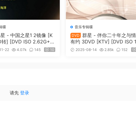
辑碟
音乐专辑碟
星 - 中国之星1 2镜像 [K
群星 - 伴你二十年之与
DVD
D转] [DVD ISO 2.62G+2.
有约 3DVD [KTV] [DVD ISO 1
85GB]
11-22
4.07k
145
10
2025-08-14
2.85k
152
请先
登录