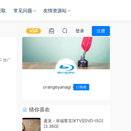
获取
常见问题
友情资源站
登录
注册
推广
orangeyanagi
订阅者
猜你喜欢
庞龙 - 幸福誓言[KTV][DVD-ISO]
[3.36G]