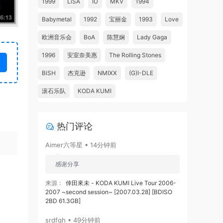
1999
LiSA
IU
MKV
1994
Babymetal
1992
宝丽金
1993
Love
欧洲音乐会
BoA
陈慧娴
Lady Gaga
1996
安室奈美惠
The Rolling Stones
BiSH
杰克逊
NMIXX
(G)I-DLE
滚石乐队
KODA KUMI
热门评论
Aimer六等星 • 14分钟前
感谢分享
来源：
倖田來未 - KODA KUMI Live Tour 2006-
2007 ~second session~ [2007.03.28] [BDISO
2BD 61.3GB]
srdfgh • 49分钟前