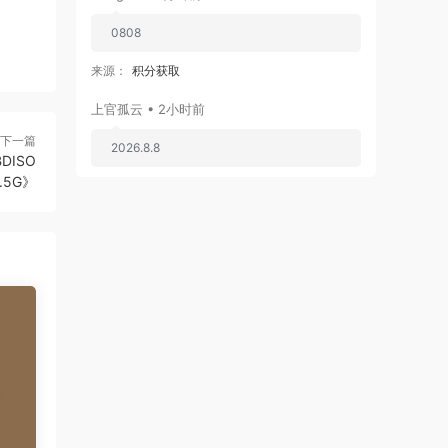
0808
来源：
积分获取
上官孤云 • 2小时前
下一篇
2026.8.8
BDISO
8.5G》
来源：
积分获取
北方来客 • 3小时前
每天签到
来源：
积分获取
madgift • 4小时前
谢谢分享4334535
来源：
KiiiKiii - 404 (New Era) [2026.01.26]
[2160P 4K] [Bugs MP4 1.88GB]