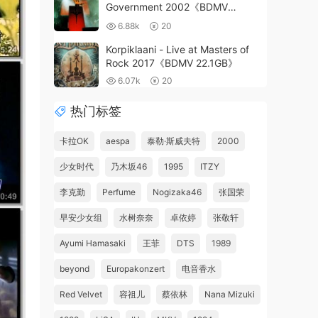
Government 2002《BDMV
19.8G》
6.88k
20
Korpiklaani - Live at Masters of
Rock 2017《BDMV 22.1GB》
6.07k
20
热门标签
卡拉OK
aespa
泰勒·斯威夫特
2000
少女时代
乃木坂46
1995
ITZY
李克勤
Perfume
Nogizaka46
张国荣
早安少女组
水树奈奈
卓依婷
张敬轩
Ayumi Hamasaki
王菲
DTS
1989
beyond
Europakonzert
电音香水
Red Velvet
容祖儿
蔡依林
Nana Mizuki