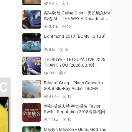
6.61k
10
席琳狄翁 Celine Dion – 天长地久MV
精选 ALL THE WAY A Decade of
Song and Video（DVD ISO
8.41k
10
4.37G）
Lichtmond 2010 [BDMV 13.1GB]
5.1k
10
TETSUYA - TETSUYA LIVE 2025
THANK YOU [2026.03.10]
[24Bit/48kHz] [Hi-Res Flac
765
5
682MB]
Edvard Grieg - Piano Concerto
2009 Blu-Ray Audio《BDMV
14.7G》
4.64k
10
泰勒·斯威夫特 举世盛名 Taylor
Swift: Reputation 2018香港巡回演
唱会 4K-NF-WEBDL版 《WEB-DL
1.48w
10
MVK 43.1GB》
Marilyn Manson - Guns, God and