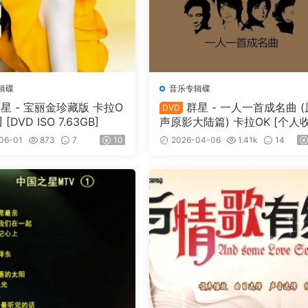
辑碟
音乐专辑碟
星 - 宝丽金珍藏版 卡拉O
群星 - 一人一首成名曲 (
DVD
] [DVD ISO 7.63GB]
声原影大陆篇) 卡拉OK [个人
最好画质，部分原唱CD音质 [
06-01
873
7
10
2026-04-06
1.41k
14
D ISO 3.98GB]