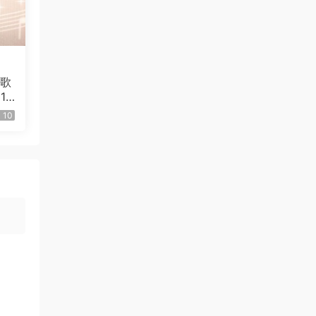
谢谢分享.
来源：
Yes - Aurora (Deluxe edition) 2026 Blu-
Ray Auido [BDMV 9.93GB]
情歌
gemini8 • 5小时前
1.
10
感谢分享
来源：
DEZERT SPECIAL ONEMAN LIVE at
NIPPON BUDOKAN Kimi no shinzou o sawaru
「君の心臓を触る」[2025.05.14] [BDISO 41.1GB]