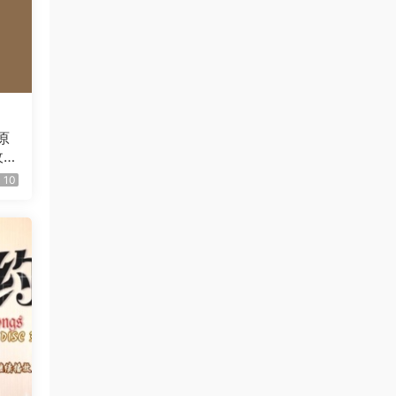
madgift • 4小时前
谢谢分享34253534
来源：
IVE - BLACKHOLE [2026.02.23] [2160P
4K] [Bugs MP4 1.19GB]
原
115833008@qq.com • 4小时前
收集
DV
感谢分享好资源
10
来源：
滚石乐队 The Rolling Stones - Black and
Blue 2025 [BDMV 44.4GB]
115833008@qq.com • 4小时前
这个必须买了
来源：
ZARD 35th Anniversary LIVE“What a
beautiful memory 〜forever moment 〜 2026
[BDISO 2BD 59GB]
gemini8 • 5小时前