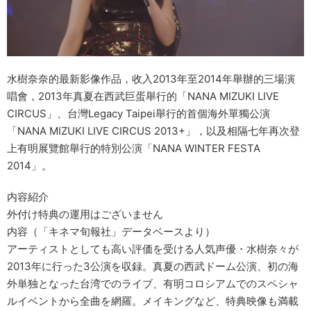
水樹奈奈的最新影像作品，收入2013年至2014年舉辦的三場演
唱會，2013年真夏在西武巨蛋舉行的「NANA MIZUKI LIVE
CIRCUS」、台灣Legacy Taipei舉行的首個海外單獨公演
「NANA MIZUKI LIVE CIRCUS 2013+」，以及相隔七年再次登
上有明展覽館舉行的特別公演「NANA WINTER FESTA
2014」。
内容紹介
外付け特典の運用はございません
内容（「キネマ旬報社」データベースより）
アーティストとしても高い評価を受ける人気声優・水樹奈々が
2013年に行った3公演を収録。真夏の西武ドーム公演、初の海
外単独となった台湾でのライブ、有明コロシアムでのスペシャ
ルイベントから全曲を網羅。メイキングなど、特典映像も満載