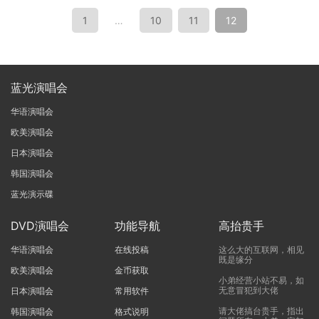
1
…
10
11
12
蓝光演唱会
华语演唱会
欧美演唱会
日本演唱会
韩国演唱会
蓝光演示碟
DVD演唱会
功能导航
高抬贵手
华语演唱会
在线投稿
这么大的互联网，相见
既是缘分
欧美演唱会
金币获取
小弟经营小站不易，如
无意冒犯到大佬
日本演唱会
常用软件
请大佬搞台贵手，指出
韩国演唱会
格式说明