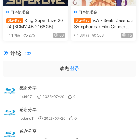
日本演唱会
日本演唱会
King Super Live 20
V.A - Senki Zesshou
Blu-Ray
Blu-Ray
24 [BDMV 4BD 168GB]
Symphogear Film Concert 2
025 SymphoNare 戦姫絶唱
1周前
275
60
3周前
568
45
シンフォギア フィルムコンサ
ート2025 [2026.07.15] [BDM
V 80.3GB]
评论
232
请先
登录
感谢分享
fbd4071
2025-07-20
0
感谢分享
fbdone11
2025-07-20
0
感谢分享