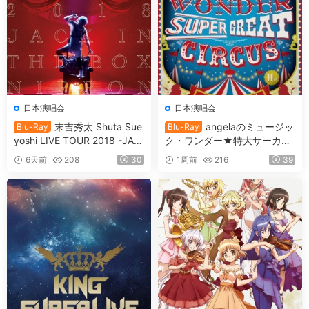
日本演唱会
日本演唱会
末吉秀太 Shuta Sue
angelaのミュージッ
Blu-Ray
Blu-Ray
yoshi LIVE TOUR 2018 -JAC
ク・ワンダー★特大サーカス
K IN THE BOX -NIPPON BU
in 日本武道館 ～僕等は目指し
6天前
208
30
1周前
216
39
DOKAN [BDMV 36.7GB]
たShangri-La～ 2017 [BDMV
2BD 78.1GB]