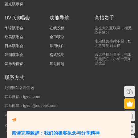
蓝光演示碟
DVD演唱会
功能导航
高抬贵手
华语演唱会
在线投稿
这么大的互联网，相见
既是缘分
欧美演唱会
金币获取
小弟经营小站不易，如
无意冒犯到大佬
日本演唱会
常用软件
请大佬搞台贵手，指出
韩国演唱会
格式说明
问题所在，小弟一定加
以改进
音乐专辑碟
常见问题
联系方式
处理网站各种问题
联系微信：lgychcom
联系邮箱：lgych@outlook.com
蓝光演唱会网 - 专注于ISO和BDMV蓝光演唱会下载服务
©2019-2026
蓝光演唱会
本站资源来源于网络用户网盘投稿，本站服务器不储
存任何演唱会资源，版权归原作者所有，若侵犯了您的合法权益，请联系我们
阅读完整致辞：我们的极客执念与分享精神
删除！