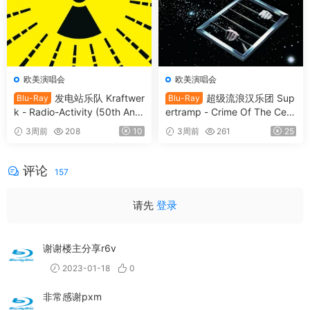
欧美演唱会
欧美演唱会
发电站乐队 Kraftwer
超级流浪汉乐团 Sup
Blu-Ray
Blu-Ray
k - Radio-Activity (50th Anni
ertramp - Crime Of The Cent
versary Edition) 2026 Blu-Ra
ury 2026 SD Blu-Ray [BDMV
3周前
208
10
3周前
261
25
y Audio [BDMV 9.54GB]
21.9GB]
评论
157
请先
登录
谢谢楼主分享r6v
2023-01-18
0
非常感谢pxm