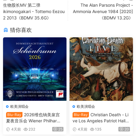
生物股长MV 第二弹
The Alan Parsons Project -
ikimonogakari - Tottemo Eezou
Ammonia Avenue 1984 [2020]
2 2013《BDMV 35.6G》
《BDMV 13.2G》
猜你喜欢
欧美演唱会
欧美演唱会
2026维也纳美泉宫
Christian Death - Li
Blu-Ray
Blu-Ray
夏夜音乐会 Wiener Philharmo
ve Los Angeles Patriot Hall 1
niker - Summer Night Conce
993 (2025) SD Blu-Ray [BD
4天前
232
25
4天前
135
20
rt 2026 [BDMV 21.1GB]
MV 22.8GB]