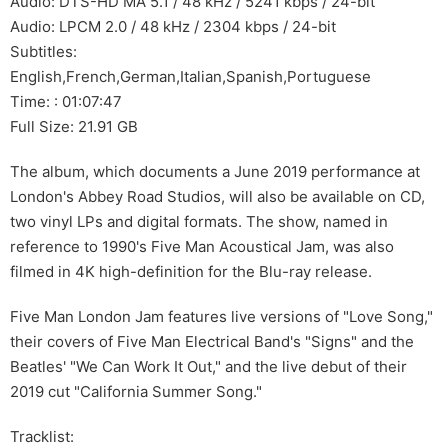
Audio: DTS-HD MA 5.1 / 48 kHz / 5241 kbps / 24-bit
Audio: LPCM 2.0 / 48 kHz / 2304 kbps / 24-bit
Subtitles:
English,French,German,Italian,Spanish,Portuguese
Time: : 01:07:47
Full Size: 21.91 GB
The album, which documents a June 2019 performance at
London's Abbey Road Studios, will also be available on CD,
two vinyl LPs and digital formats. The show, named in
reference to 1990's Five Man Acoustical Jam, was also
filmed in 4K high-definition for the Blu-ray release.
Five Man London Jam features live versions of "Love Song,"
their covers of Five Man Electrical Band's "Signs" and the
Beatles' "We Can Work It Out," and the live debut of their
2019 cut "California Summer Song."
Tracklist: