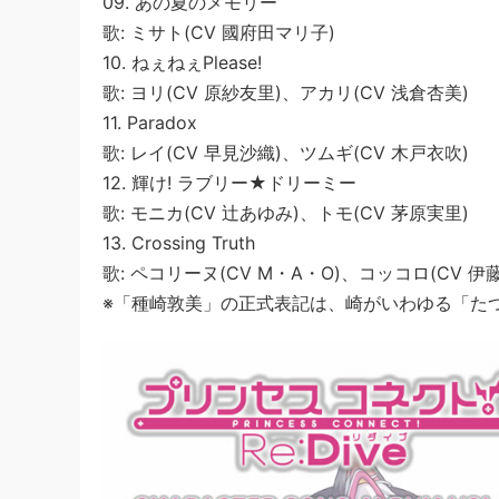
09. あの夏のメモリー
歌: ミサト(CV 國府田マリ子)
10. ねぇねぇPlease!
歌: ヨリ(CV 原紗友里)、アカリ(CV 浅倉杏美)
11. Paradox
歌: レイ(CV 早見沙織)、ツムギ(CV 木戸衣吹)
12. 輝け! ラブリー★ドリーミー
歌: モニカ(CV 辻あゆみ)、トモ(CV 茅原実里)
13. Crossing Truth
歌: ペコリーヌ(CV M・A・O)、コッコロ(CV 伊
※「種崎敦美」の正式表記は、崎がいわゆる「た