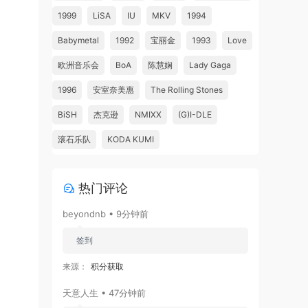
1999
LiSA
IU
MKV
1994
Babymetal
1992
宝丽金
1993
Love
欧洲音乐会
BoA
陈慧娴
Lady Gaga
1996
安室奈美惠
The Rolling Stones
BiSH
杰克逊
NMIXX
(G)I-DLE
滚石乐队
KODA KUMI
热门评论
beyondnb • 9分钟前
签到
来源：
积分获取
天意人生 • 47分钟前