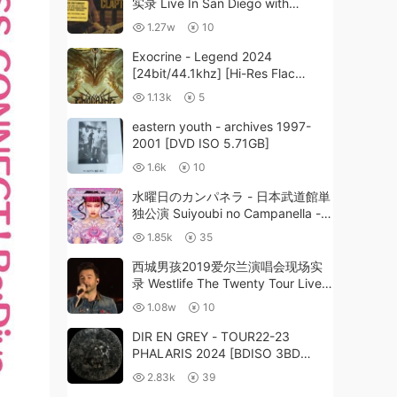
实录 Live In San Diego with
Special Guest JJ Cale《Remux
1.27w
10
MKV 19.7G》
Exocrine - Legend 2024
[24bit/44.1khz] [Hi-Res Flac
465MB]
1.13k
5
eastern youth - archives 1997-
2001 [DVD ISO 5.71GB]
1.6k
10
水曜日のカンパネラ - 日本武道館単
独公演 Suiyoubi no Campanella -
Nippon Budokan Tandoku Kouen -
1.85k
35
Meteor Shower- 2024 2CD+1BD
[BDMV 46GB]
西城男孩2019爱尔兰演唱会现场实
录 Westlife The Twenty Tour Live
from Croke Park 2019《BDMV
1.08w
10
36.4G》
DIR EN GREY - TOUR22-23
PHALARIS 2024 [BDISO 3BD
66.1GB]
2.83k
39