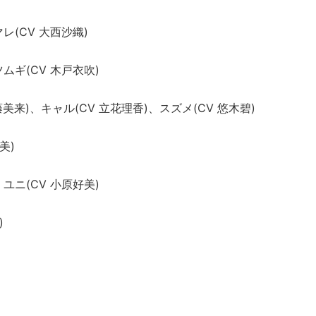
マレ(CV 大西沙織)
ツムギ(CV 木戸衣吹)
藤美来)、キャル(CV 立花理香)、スズメ(CV 悠木碧)
美)
、ユニ(CV 小原好美)
)