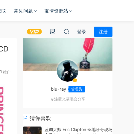
获取
常见问题
友情资源站
登录
注册
CD
推广
blu-ray
管理员
专注蓝光演唱会分享
猜你喜欢
蓝调大师 Eric Clapton 圣地牙哥现场