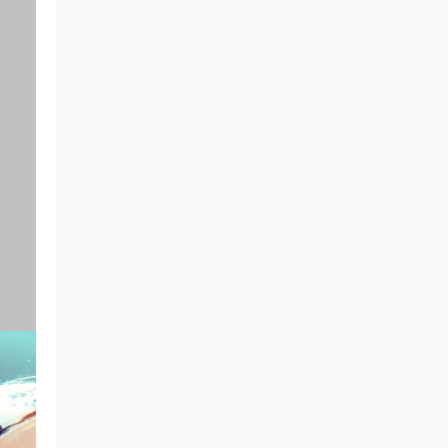
签到
来源：
积分获取
zms0077 • 3小时前
谢谢分享
来源：
方大同 15 Live In Hong Kong 2011 香港演
唱会 [BDMV 41.51G]
我和两只爪 • 3小时前
好看远就是配顶的例子
来源：
The Who Tommy - Live At The Royal
Albert Hall 2017《BDMV 36.6G》
我和两只爪 • 3小时前
游戏源就是配顶的楼主分享的
来源：
The Who Tommy - Live At The Royal