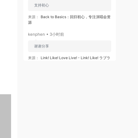
支持初心
来源：
Back to Basics：回归初心，专注演唱会资
源
kenphen • 3小时前
谢谢分享
来源：
Link! Like! Love Live! - Link! Like! ラブラ
イブ! - 蓮ノ空女学院スクールアイドルクラブ
103rd Graduation Album ～Full Bloom Memories
～ Murano Sayaka) [2026.07.01]
kenphen • 3小时前
谢谢分享
来源：
Little Glee Monster Live Tour 2024
“UNLOCK!” [2024.07.06] [自购原盘] [BDISO
39.8GB]
zms0077 • 3小时前