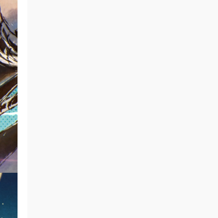
Albert Hall 2017《BDMV 36.6G》
我和两只爪 • 3小时前
游戏源就是配顶的楼主分享的
来源：
Wallace Roney Stand 2006《BDMV
16.5G》
roger827 • 3小时前
这个不错，感谢分享
来源：
Elva Hsiao 萧亚轩 - 1087+139 Bonus
2007 [DVD ISO 2.33GB]