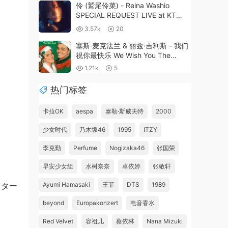
伶 (鷲尾伶菜) - Reina Washio
SPECIAL REQUEST LIVE at KT
Zepp Yokohama 付属BD 2023
3.57k
20
[BDISO 21.8GB]
塞斯·麦克法兰 & 丽兹·吉利斯 - 我们
祝你最快乐 We Wish You The
Merriest (2023) [24bit/96kHz] [H-
1.21k
5
Res Flac 857MB]
热门标签
卡拉OK
aespa
泰勒·斯威夫特
2000
少女时代
乃木坂46
1995
ITZY
李克勤
Perfume
Nogizaka46
张国荣
早安少女组
水树奈奈
卓依婷
张敬轩
ラクター
Ayumi Hamasaki
王菲
DTS
1989
beyond
Europakonzert
电音香水
Red Velvet
容祖儿
蔡依林
Nana Mizuki