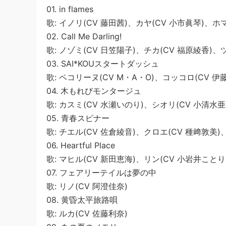
01. in flames
歌: イノリ(CV 藤田茜)、カヤ(CV 小市眞琴)、ホ
02. Call Me Darling!
歌: ノゾミ(CV 日笠陽子)、チカ(CV 福原綾香)、
03. SAI*KOUスタートダッシュ
歌: ペコリーヌ(CV M・A・O)、コッコロ(CV 伊
04. 木もれびモンタージュ
歌: カスミ(CV 水瀬いのり)、シオリ(CV 小清水亜
05. 青春スピナー
歌: チエル(CV 佐倉綾音)、クロエ(CV 種﨑敦美)
06. Heartful Place
歌: マヒル(CV 新田恵海)、リン(CV 小岩井ことり
07. フェアリーテイルは夢の中
歌: リノ(CV 阿澄佳奈)
08. 黄昏太平旅路唄
歌: ルカ(CV 佐藤利奈)