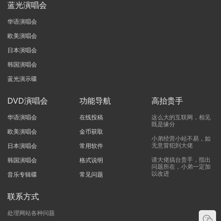
蓝光演唱会
华语演唱会
欧美演唱会
日本演唱会
韩国演唱会
蓝光演示碟
DVD演唱会
功能导航
高抬贵手
华语演唱会
在线投稿
这么大的互联网，相见
既是缘分
欧美演唱会
金币获取
小弟经营小站不易，如
无意冒犯到大佬
日本演唱会
常用软件
请大佬搞台贵手，指出
韩国演唱会
格式说明
问题所在，小弟一定加
以改进
音乐专辑碟
常见问题
联系方式
处理网站各种问题