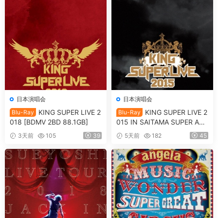
日本演唱会
日本演唱会
KING SUPER LIVE 2
KING SUPER LIVE 2
Blu-Ray
Blu-Ray
018 [BDMV 2BD 88.1GB]
015 IN SAITAMA SUPER ARE
NA [BDMV 90.9GB]
3天前
105
39
5天前
182
45