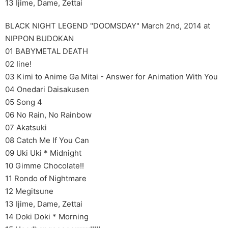
13 Ijime, Dame, Zettai
BLACK NIGHT LEGEND "DOOMSDAY" March 2nd, 2014 at
NIPPON BUDOKAN
01 BABYMETAL DEATH
02 Iine!
03 Kimi to Anime Ga Mitai - Answer for Animation With You
04 Onedari Daisakusen
05 Song 4
06 No Rain, No Rainbow
07 Akatsuki
08 Catch Me If You Can
09 Uki Uki * Midnight
10 Gimme Chocolate!!
11 Rondo of Nightmare
12 Megitsune
13 Ijime, Dame, Zettai
14 Doki Doki * Morning