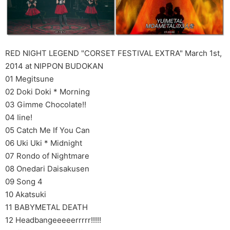
RED NIGHT LEGEND "CORSET FESTIVAL EXTRA" March 1st,
2014 at NIPPON BUDOKAN
01 Megitsune
02 Doki Doki * Morning
03 Gimme Chocolate!!
04 Iine!
05 Catch Me If You Can
06 Uki Uki * Midnight
07 Rondo of Nightmare
08 Onedari Daisakusen
09 Song 4
10 Akatsuki
11 BABYMETAL DEATH
12 Headbangeeeeerrrrr!!!!!