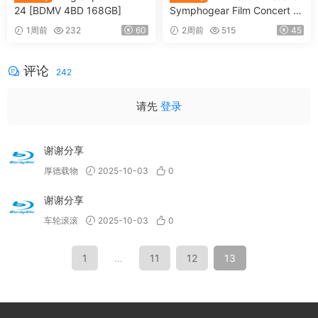
24 [BDMV 4BD 168GB]
Symphogear Film Concert 2
025 SymphoNare 戦姫絶唱
1周前
232
60
2周前
515
45
シンフォギア フィルムコンサ
ート2025 [2026.07.15] [BDM
V 80.3GB]
评论
242
请先
登录
谢谢分享
厚德载物
2025-10-03
0
谢谢分享
车轮滚滚
2025-10-03
0
1
…
11
12
13