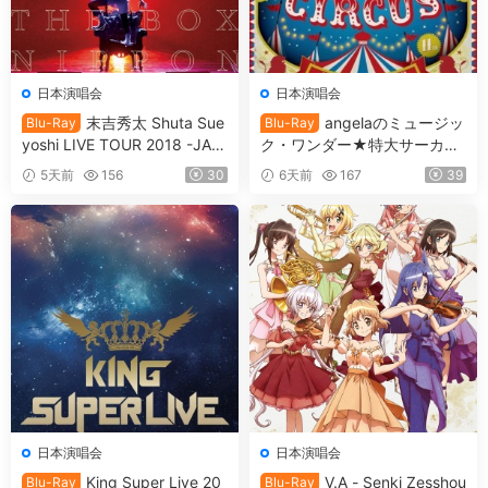
日本演唱会
日本演唱会
末吉秀太 Shuta Sue
angelaのミュージッ
Blu-Ray
Blu-Ray
yoshi LIVE TOUR 2018 -JAC
ク・ワンダー★特大サーカス
K IN THE BOX -NIPPON BU
in 日本武道館 ～僕等は目指し
5天前
156
30
6天前
167
39
DOKAN [BDMV 36.7GB]
たShangri-La～ 2017 [BDMV
2BD 78.1GB]
日本演唱会
日本演唱会
King Super Live 20
V.A - Senki Zesshou
Blu-Ray
Blu-Ray