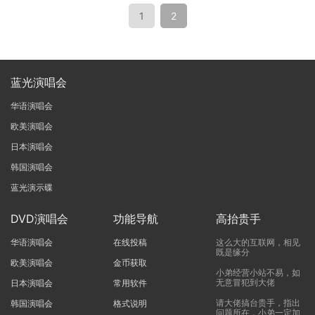
1
2
蓝光演唱会
华语演唱会
欧美演唱会
日本演唱会
韩国演唱会
蓝光演示碟
DVD演唱会
功能导航
高抬贵手
华语演唱会
在线投稿
这么大的互联网，相见
既是缘分
欧美演唱会
金币获取
小弟经营小站不易，如
无意冒犯到大佬
日本演唱会
常用软件
请大佬搞台贵手，指出
韩国演唱会
格式说明
问题所在，小弟一定加