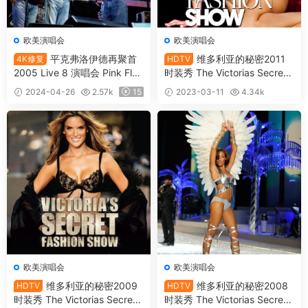
欧美演唱会
欧美演唱会
平克弗洛伊德再聚首
维多利亚的秘密2011
4K修复
HDTV
2005 Live 8 演唱会 Pink Floy
时装秀 The Victorias Secret
d Reunion Live8 2005 Full C
Fashion Show 2011《TS HD
2024-04-26
2.57k
15
2023-03-11
4.34k
oncert [4K修复 MKV 3.76GB]
TV 10.14G》
10
欧美演唱会
欧美演唱会
维多利亚的秘密2009
维多利亚的秘密2008
HDTV
HDTV
时装秀 The Victorias Secret
时装秀 The Victorias Secret